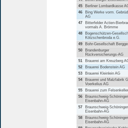
45
Berliner Lombardkasse A
46
Bing Werke vorm. Gebrüd
AG
47
Bitterfelder Actien-Bierbra
vormals A. Brömme
48
Bogenschützen-Gesellsch
Kötzschenbroda e.G.
49
Bohr-Gesellschaft Bergge
50
Brandenburger
Rückversicherungs-AG
51
Brauerei am Kreuzberg A
52
Brauerei Bodenstein AG
53
Brauerei Kleinlein AG
54
Brauerei und Malzfabrik 
Voerkelius AG
55
Brauerei zum Felsenkelle
56
Braunschweig-Schöninger
Eisenbahn-AG
57
Braunschweig-Schöninger
Eisenbahn-AG
58
Braunschweig-Schöninger
Eisenbahn-AG