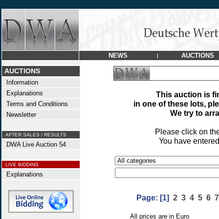
NEWS
AUCTIONS
|
AUCTIONS
Information
Explanations
This auction is fi
in one of these lots, pl
Terms and Conditions
We try to arr
Newsletter
Please click on th
AFTER SALES / RESULTS
You have entered
DWA Live Auction 54
LIVE BIDDING
Explanations
Page:
[1]
2
3
4
5
6
7
All prices are in Euro