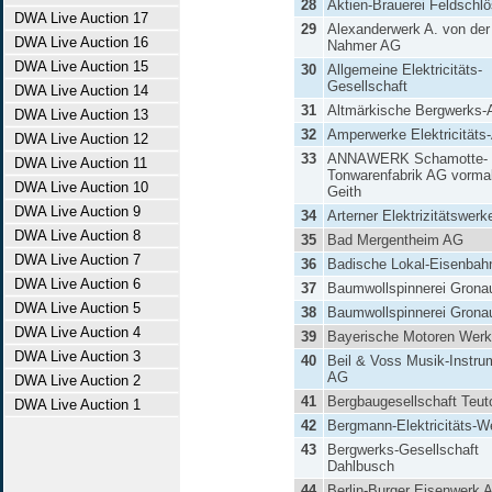
28
Aktien-Brauerei Feldschl
DWA Live Auction 17
29
Alexanderwerk A. von der
DWA Live Auction 16
Nahmer AG
DWA Live Auction 15
30
Allgemeine Elektricitäts-
Gesellschaft
DWA Live Auction 14
31
Altmärkische Bergwerks
DWA Live Auction 13
32
Amperwerke Elektricitäts
DWA Live Auction 12
33
ANNAWERK Schamotte- 
DWA Live Auction 11
Tonwarenfabrik AG vormal
DWA Live Auction 10
Geith
DWA Live Auction 9
34
Arterner Elektrizitätswer
DWA Live Auction 8
35
Bad Mergentheim AG
DWA Live Auction 7
36
Badische Lokal-Eisenba
DWA Live Auction 6
37
Baumwollspinnerei Grona
DWA Live Auction 5
38
Baumwollspinnerei Grona
DWA Live Auction 4
39
Bayerische Motoren Wer
DWA Live Auction 3
40
Beil & Voss Musik-Instru
AG
DWA Live Auction 2
41
Bergbaugesellschaft Teut
DWA Live Auction 1
42
Bergmann-Elektricitäts-
43
Bergwerks-Gesellschaft
Dahlbusch
44
Berlin-Burger Eisenwerk 