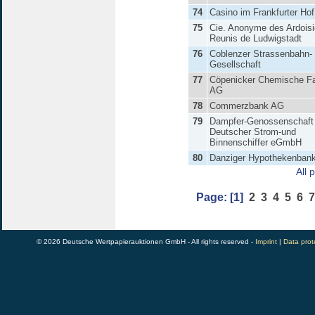
74
Casino im Frankfurter Hof
75
Cie. Anonyme des Ardoisi
Reunis de Ludwigstadt
76
Coblenzer Strassenbahn-
Gesellschaft
77
Cöpenicker Chemische Fa
AG
78
Commerzbank AG
79
Dampfer-Genossenschaft
Deutscher Strom-und
Binnenschiffer eGmbH
80
Danziger Hypothekenban
All 
Page:
[1]
2
3
4
5
6
7
© 2026 Deutsche Wertpapierauktionen GmbH - All rights reserved -
Imprint
|
Data prot