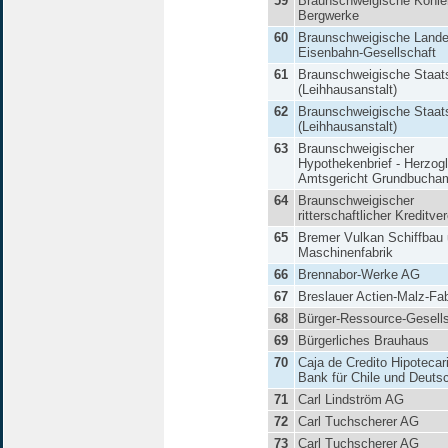
59
Braunschweigische Kohle
Bergwerke
60
Braunschweigische Lande
Eisenbahn-Gesellschaft
61
Braunschweigische Staat
(Leihhausanstalt)
62
Braunschweigische Staat
(Leihhausanstalt)
63
Braunschweigischer
Hypothekenbrief - Herzog
Amtsgericht Grundbucha
64
Braunschweigischer
ritterschaftlicher Kreditver
65
Bremer Vulkan Schiffbau
Maschinenfabrik
66
Brennabor-Werke AG
67
Breslauer Actien-Malz-Fab
68
Bürger-Ressource-Gesells
69
Bürgerliches Brauhaus
70
Caja de Credito Hipotecar
Bank für Chile und Deuts
71
Carl Lindström AG
72
Carl Tuchscherer AG
73
Carl Tuchscherer AG