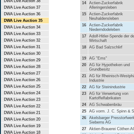
DWA Live Auction 38
14
Actien-Zuckerfabrik
DWA Live Auction 37
Alleringersleben
DWA Live Auction 36
15
Actien-Zuckerfabrik
Neuhaldensleben
DWA Live Auction 35
16
Actien-Zuckerfabrik
DWA Live Auction 34
Niederndodeleben
DWA Live Auction 33
17
Adolf-Hitler-Spende der d
DWA Live Auction 32
Wirtschaft
DWA Live Auction 31
18
AG Bad Salzschlirf
DWA Live Auction 30
19
AG "Ems"
DWA Live Auction 29
20
AG für Hypotheken und
DWA Live Auction 28
Grundbesitz
DWA Live Auction 27
21
AG für Rheinisch-Westph
DWA Live Auction 26
Industrie
DWA Live Auction 25
22
AG für Steinindustrie
DWA Live Auction 24
23
AG für Verwertung von
Kartoffelfabrikaten
DWA Live Auction 23
24
AG Schwabenbräu
DWA Live Auction 22
25
AG vorm. J. C. Spinn & 
DWA Live Auction 21
26
Akelsbarger Presstorfwer
DWA Live Auction 20
Sieberns AG
DWA Live Auction 19
27
Aktien-Brauerei Cöthen A
DWA Live Auction 18