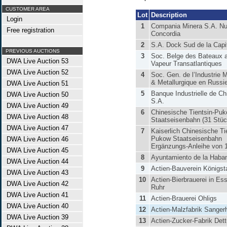
CUSTOMER AREA
Lot
Description
Login
1
Compania Minera S.A. N
Free registration
Concordia
2
S.A. Dock Sud de la Capi
PREVIOUS AUCTIONS
3
Soc. Belge des Bateaux 
DWA Live Auction 53
Vapeur Transatlantiques
DWA Live Auction 52
4
Soc. Gen. de l’Industrie M
& Metallurgique en Russi
DWA Live Auction 51
5
Banque Industrielle de Ch
DWA Live Auction 50
S.A.
DWA Live Auction 49
6
Chinesische Tientsin-Puk
DWA Live Auction 48
Staatseisenbahn (31 Stüc
DWA Live Auction 47
7
Kaiserlich Chinesische Ti
Pukow Staatseisenbahn
DWA Live Auction 46
Ergänzungs-Anleihe von 
DWA Live Auction 45
8
Ayuntamiento de la Haba
DWA Live Auction 44
9
Actien-Bauverein Königst
DWA Live Auction 43
10
Actien-Bierbrauerei in Ess
DWA Live Auction 42
Ruhr
DWA Live Auction 41
11
Actien-Brauerei Ohligs
DWA Live Auction 40
12
Actien-Malzfabrik Sange
DWA Live Auction 39
13
Actien-Zucker-Fabrik Det