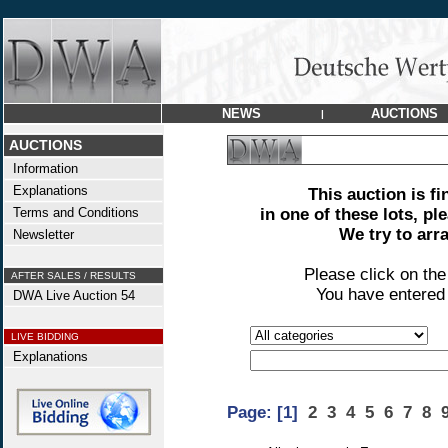
NEWS
AUCTIONS
|
AUCTIONS
Information
Explanations
This auction is fi
Terms and Conditions
in one of these lots, pl
We try to arr
Newsletter
Please click on th
AFTER SALES / RESULTS
You have entered 
DWA Live Auction 54
LIVE BIDDING
Explanations
Page:
[1]
2
3
4
5
6
7
8