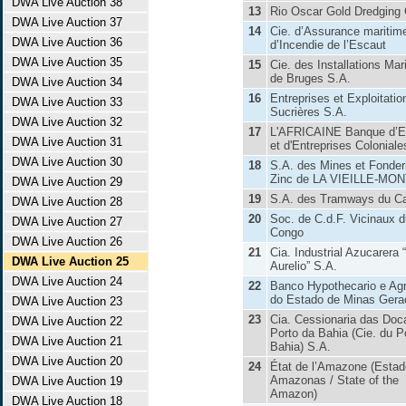
DWA Live Auction 38
13
Rio Oscar Gold Dredging 
DWA Live Auction 37
14
Cie. d’Assurance maritime
DWA Live Auction 36
d’Incendie de l’Escaut
DWA Live Auction 35
15
Cie. des Installations Mar
de Bruges S.A.
DWA Live Auction 34
16
Entreprises et Exploitatio
DWA Live Auction 33
Sucrières S.A.
DWA Live Auction 32
17
L'AFRICAINE Banque d’E
DWA Live Auction 31
et d'Entreprises Coloniale
DWA Live Auction 30
18
S.A. des Mines et Fonder
Zinc de LA VIEILLE-M
DWA Live Auction 29
19
S.A. des Tramways du Ca
DWA Live Auction 28
20
Soc. de C.d.F. Vicinaux d
DWA Live Auction 27
Congo
DWA Live Auction 26
21
Cia. Industrial Azucarera 
DWA Live Auction 25
Aurelio” S.A.
DWA Live Auction 24
22
Banco Hypothecario e Agr
do Estado de Minas Gera
DWA Live Auction 23
23
Cia. Cessionaria das Doc
DWA Live Auction 22
Porto da Bahia (Cie. du P
DWA Live Auction 21
Bahia) S.A.
DWA Live Auction 20
24
État de l’Amazone (Estad
Amazonas / State of the
DWA Live Auction 19
Amazon)
DWA Live Auction 18