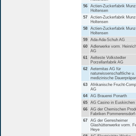
56
Actien-Zuckerfabrik Munz
Holtensen
57
Actien-Zuckerfabrik Munz
Holtensen
58
Actien-Zuckerfabrik Munz
Holtensen
59
Ada-Ada-Schuh AG
60
Adlerwerke vorm. Heinric
AG
61
Aelteste Volkstedter
Porzellanfabrik AG
62
Aeternitas AG für
naturwissenschaftliche u.
medizinische Dauerpräpar
63
Afrikanische Frucht-Com
AG
64
AG Brauerei Ponarth
65
AG Casino in Euskirchen
66
AG der Chemischen Prod
Fabriken Pommerensdorf-
67
AG der Gerresheimer
Glashüttenwerke vorm. Fe
Heye