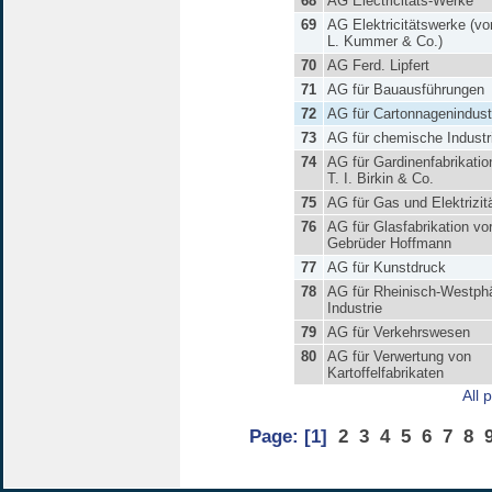
68
AG Electricitäts-Werke
69
AG Elektricitätswerke (vo
L. Kummer & Co.)
70
AG Ferd. Lipfert
71
AG für Bauausführungen
72
AG für Cartonnagenindust
73
AG für chemische Industr
74
AG für Gardinenfabrikatio
T. I. Birkin & Co.
75
AG für Gas und Elektrizit
76
AG für Glasfabrikation vo
Gebrüder Hoffmann
77
AG für Kunstdruck
78
AG für Rheinisch-Westph
Industrie
79
AG für Verkehrswesen
80
AG für Verwertung von
Kartoffelfabrikaten
All 
Page:
[1]
2
3
4
5
6
7
8