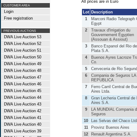
All prices are in Euro
CUSTOMER AREA
Login
Lot
Description
Free registration
1
Marconi Radio Telegraph 
Egypt
2
Travaux d'Irrigation du
PREVIOUS AUCTIONS
Gouvernement Égyptien
DWA Live Auction 53
(Assouan & Assiout)
DWA Live Auction 52
3
Banco Espanol del Rio de
DWA Live Auction 51
Plata S.A.
DWA Live Auction 50
4
Buenos Ayres Lacroze T
Co.
DWA Live Auction 49
5
Cerveceria de Rio Segun
DWA Live Auction 48
6
Compania de Seguros LA
DWA Live Auction 47
REPUBLICA
DWA Live Auction 46
7
Ferro Carril Central de B
DWA Live Auction 45
Aires Ltda.
DWA Live Auction 44
8
Gran Lecheria Central de
Aires S.A.
DWA Live Auction 43
9
LA MUNDIAL Compania d
DWA Live Auction 42
Seguros
DWA Live Auction 41
10
Las Selvas del Chaco Ltd
DWA Live Auction 40
11
Provinz Buenos Aires
DWA Live Auction 39
12
Renault Argentina S.A.