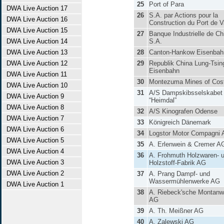
25
Port of Para
DWA Live Auction 17
26
S.A. par Actions pour la
DWA Live Auction 16
Construction du Port de V
DWA Live Auction 15
27
Banque Industrielle de Ch
DWA Live Auction 14
S.A.
DWA Live Auction 13
28
Canton-Hankow Eisenbah
DWA Live Auction 12
29
Republik China Lung-Tsing
Eisenbahn
DWA Live Auction 11
30
Montezuma Mines of Cos
DWA Live Auction 10
31
A/S Dampskibsselskabet
DWA Live Auction 9
“Heimdal”
DWA Live Auction 8
32
A/S Kinografen Odense
DWA Live Auction 7
33
Königreich Dänemark
DWA Live Auction 6
34
Logstor Motor Compagni 
DWA Live Auction 5
35
A. Erlenwein & Cremer A
DWA Live Auction 4
36
A. Frohmuth Holzwaren- 
DWA Live Auction 3
Holzstoff-Fabrik AG
DWA Live Auction 2
37
A. Prang Dampf- und
Wassermühlenwerke AG
DWA Live Auction 1
38
A. Riebeck'sche Montanw
AG
39
A. Th. Meißner AG
40
A. Zalewski AG