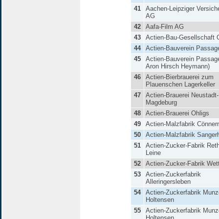
41
Aachen-Leipziger Versich
AG
42
Aafa-Film AG
43
Actien-Bau-Gesellschaft 
44
Actien-Bauverein Passag
45
Actien-Bauverein Passag
Aron Hirsch Heymann)
46
Actien-Bierbrauerei zum
Plauenschen Lagerkeller
47
Actien-Brauerei Neustadt-
Magdeburg
48
Actien-Brauerei Ohligs
49
Actien-Malzfabrik Cönner
50
Actien-Malzfabrik Sange
51
Actien-Zucker-Fabrik Reth
Leine
52
Actien-Zucker-Fabrik Wet
53
Actien-Zuckerfabrik
Alleringersleben
54
Actien-Zuckerfabrik Munz
Holtensen
55
Actien-Zuckerfabrik Munz
Holtensen