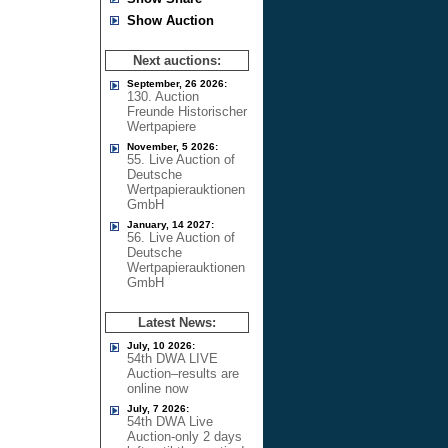
Show Auction
Next auctions:
September, 26 2026:
130. Auction
Freunde Historischer
Wertpapiere
November, 5 2026:
55. Live Auction of
Deutsche
Wertpapierauktionen
GmbH
January, 14 2027:
56. Live Auction of
Deutsche
Wertpapierauktionen
GmbH
Latest News:
July, 10 2026:
54th DWA LIVE
Auction–results are
online now
July, 7 2026:
54th DWA Live
Auction-only 2 days