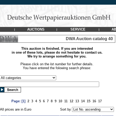
AUCTIONS
SERVICE
AB
|
|
|
DWA Auction catalog 40
This auction is finished. If you are interested
in one of these lots, please do not hesitate to contact us.
We try to arrange something for you.
Please click on the
lot number
for further details.
You have entered the folowing search phrase:
Page:
[1]
2
3
4
5
6
7
8
9
10
11
12
13
14
15
16
17
All prices are in Euro
Sort by