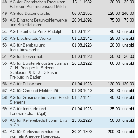
48
AG der Chemischen Produkten-
15.11.1932
30,00
35,00
Fabriken Pommerensdorf-Milch
49
AG des Dutzendteichs
06.07.1851
120,00
140,00
50
AG Eintracht Braunkohlenwerke
20.04.1892
75,00
75,00
und Briketfabriken
51
AG Eisenhütte Prinz Rudolph
01.03.1921
40,00
unsold
52
AG Electricitäts-Werke
01.10.1941
25,00
unsold
53
AG für Bergbau und
01.08.1923
20,00
unsold
Industrieverkehr
54
AG für Biervertrieb
01.03.1923
30,00
30,00
55
AG für Bürsten-Industrie vormals
26.10.1922
60,00
unsold
C. H. Roegner in Striegau i.
Schlesien & D. J. Dukas in
Freiburg in Baden
56
AG für Fuhrwesen
01.04.1923
120,00
120,00
57
AG für Gas und Elektrizität
01.03.1940
30,00
unsold
58
AG für Glasindustrie vorm. Friedr.
01.12.1941
40,00
unsold
Siemens
59
AG für Industrie und
01.04.1923
35,00
unsold
Landwirtschaft (Agil)
60
AG für Kellereibedarf vorm. Blitz
15.05.1923
50,00
unsold
& Co.
61
AG für Korbwaarenindustrie
30.01.1890
200,00
unsold
vormals Amédée Hourdeaux