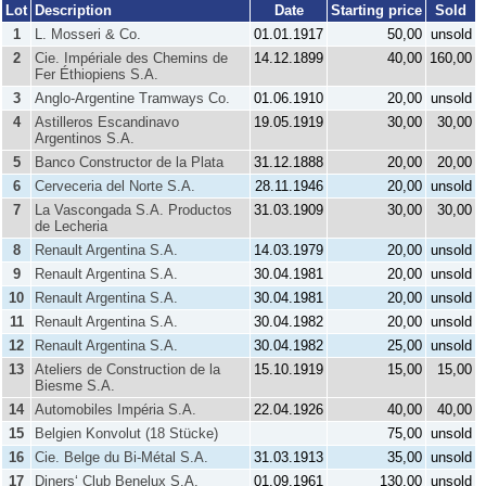
Lot
Description
Date
Starting price
Sold
1
L. Mosseri & Co.
01.01.1917
50,00
unsold
2
Cie. Impériale des Chemins de
14.12.1899
40,00
160,00
Fer Éthiopiens S.A.
3
Anglo-Argentine Tramways Co.
01.06.1910
20,00
unsold
4
Astilleros Escandinavo
19.05.1919
30,00
30,00
Argentinos S.A.
5
Banco Constructor de la Plata
31.12.1888
20,00
20,00
6
Cerveceria del Norte S.A.
28.11.1946
20,00
unsold
7
La Vascongada S.A. Productos
31.03.1909
30,00
30,00
de Lecheria
8
Renault Argentina S.A.
14.03.1979
20,00
unsold
9
Renault Argentina S.A.
30.04.1981
20,00
unsold
10
Renault Argentina S.A.
30.04.1981
20,00
unsold
11
Renault Argentina S.A.
30.04.1982
20,00
unsold
12
Renault Argentina S.A.
30.04.1982
25,00
unsold
13
Ateliers de Construction de la
15.10.1919
15,00
15,00
Biesme S.A.
14
Automobiles Impéria S.A.
22.04.1926
40,00
40,00
15
Belgien Konvolut (18 Stücke)
75,00
unsold
16
Cie. Belge du Bi-Métal S.A.
31.03.1913
35,00
unsold
17
Diners‘ Club Benelux S.A.
01.09.1961
130,00
unsold