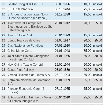
18
Gaston Tonglet & Cie. S.A.
30.05.1926
40,00
unsold
19
„PETROFINA“ S.A.
06.10.1944
75,00
unsold
20
S.A. des Charbonnages Nord-
01.12.1899
15,00
unsold
Ouest de Boheme (Falkenau)
21
Tramways et Entreprises
20.04.1912
20,00
25,00
Electriques de la Banlieue de St.
Pétersbourg S.A.
22
Trust Colonial S.A.
25.04.1899
15,00
unsold
23
Banco Frances de Chile
01.03.1917
20,00
25,00
24
Cia. Nacional de Petróleos
07.06.1920
30,00
unsold
25
China Motor Corp.
01.01.1948
65,00
unsold
26
Joint State-Private Guangshon
01.01.1955
50,00
80,00
Investment Co. Ltd.
27
New China Textile Co. Ltd.
18.09.1944
50,00
unsold
28
Costa Rica Railway
03.09.1889
20,00
20,00
29
Vivendi Turistica de Flores S.A.
26.10.1994
50,00
unsold
30
Petrolera Nacional de Motembo
09.01.1939
35,00
35,00
S.A.
31
Pioneer Electronic Corp. (4
07.10.1975
75,00
unsold
Stücke)
32
1. Fußball-Club Nürnberg - Verein
30.04.2010
25,00
25,00
für Leibesübungen e.V.