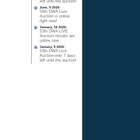
left until the auction!
June, 5 2026:
54th DWA Live-
Auction is online
right now!
January, 16 2026:
53th DWA LIVE
Auction–results are
online now
January, 9 2026:
53th DWA Live
Auction-only 7 days
left until the auction!