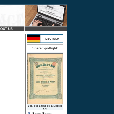
OUT US
Share Spotlight:
Soc. des Salins de la Moselle
S.A.
Show Share