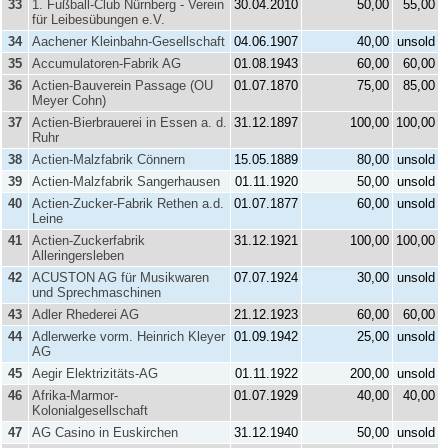
33
1. Fußball-Club Nürnberg - Verein
30.04.2010
50,00
55,00
für Leibesübungen e.V.
34
Aachener Kleinbahn-Gesellschaft
04.06.1907
40,00
unsold
35
Accumulatoren-Fabrik AG
01.08.1943
60,00
60,00
36
Actien-Bauverein Passage (OU
01.07.1870
75,00
85,00
Meyer Cohn)
37
Actien-Bierbrauerei in Essen a. d.
31.12.1897
100,00
100,00
Ruhr
38
Actien-Malzfabrik Cönnern
15.05.1889
80,00
unsold
39
Actien-Malzfabrik Sangerhausen
01.11.1920
50,00
unsold
40
Actien-Zucker-Fabrik Rethen a.d.
01.07.1877
60,00
unsold
Leine
41
Actien-Zuckerfabrik
31.12.1921
100,00
100,00
Alleringersleben
42
ACUSTON AG für Musikwaren
07.07.1924
30,00
unsold
und Sprechmaschinen
43
Adler Rhederei AG
21.12.1923
60,00
60,00
44
Adlerwerke vorm. Heinrich Kleyer
01.09.1942
25,00
unsold
AG
45
Aegir Elektrizitäts-AG
01.11.1922
200,00
unsold
46
Afrika-Marmor-
01.07.1929
40,00
40,00
Kolonialgesellschaft
47
AG Casino in Euskirchen
31.12.1940
50,00
unsold