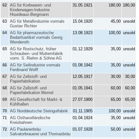
62
AG für Korbwaren- und
31.05.1921
180,00
180,00
Kinderwagen-Industrie
Hourdeaux-Bergmann
63
AG für Metallindustrie vormals
15.04.1920
45,00
unsold
Gustav Richter
64
AG für pharmazeutische
13.08.1923
100,00
unsold
Bedarfsartikel vormals Georg
Wenderoth
65
AG für Rostschutz, früher
01.12.1929
35,00
unsold
Schrauben- und Mutternfabrik
vorm. S. Riehm & Söhne AG
66
AG für Seilindustrie vormals
01.08.1942
35,00
unsold
Ferdinand Wolff
67
AG für Zellstoff- und
12.05.1917
30,00
30,00
Papierfabrikation
68
AG für Zellstoff- und
01.05.1941
60,00
60,00
Papierfabrikation Memel
69
AG Gesellschaft für Markt- &
27.07.1900
65,00
65,00
Kühlhallen
70
AG Norddeutsche Steingutfabrik
01.11.1905
100,00
unsold
71
AG Osthavelländische
01.04.1924
35,00
unsold
Kreisbahnen
72
AG Paulanerbräu
01.07.1928
50,00
unsold
Salvatorbrauerei und Thomasbräu