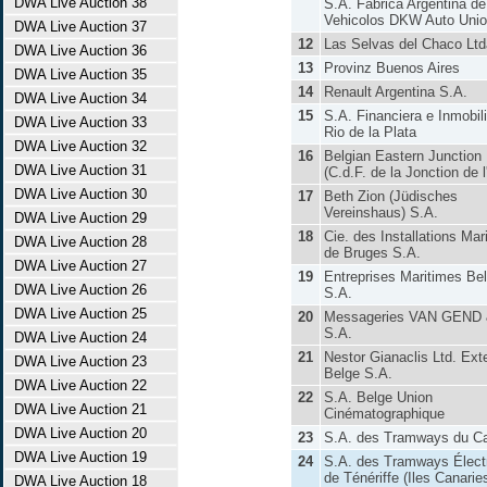
DWA Live Auction 38
S.A. Fabrica Argentina de
Vehicolos DKW Auto Uni
DWA Live Auction 37
12
Las Selvas del Chaco Ltd
DWA Live Auction 36
13
Provinz Buenos Aires
DWA Live Auction 35
14
Renault Argentina S.A.
DWA Live Auction 34
15
S.A. Financiera e Inmobili
DWA Live Auction 33
Rio de la Plata
DWA Live Auction 32
16
Belgian Eastern Junction
DWA Live Auction 31
(C.d.F. de la Jonction de l
DWA Live Auction 30
17
Beth Zion (Jüdisches
Vereinshaus) S.A.
DWA Live Auction 29
18
Cie. des Installations Mar
DWA Live Auction 28
de Bruges S.A.
DWA Live Auction 27
19
Entreprises Maritimes Be
DWA Live Auction 26
S.A.
DWA Live Auction 25
20
Messageries VAN GEND 
S.A.
DWA Live Auction 24
21
Nestor Gianaclis Ltd. Ext
DWA Live Auction 23
Belge S.A.
DWA Live Auction 22
22
S.A. Belge Union
DWA Live Auction 21
Cinématographique
DWA Live Auction 20
23
S.A. des Tramways du Ca
DWA Live Auction 19
24
S.A. des Tramways Élect
de Ténériffe (Iles Canarie
DWA Live Auction 18