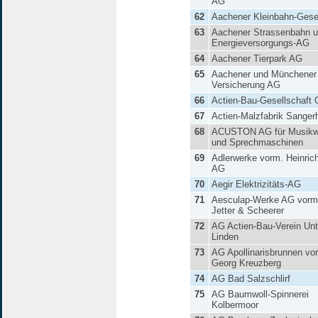
AG
62
Aachener Kleinbahn-Gesel
63
Aachener Strassenbahn 
Energieversorgungs-AG
64
Aachener Tierpark AG
65
Aachener und Münchener
Versicherung AG
66
Actien-Bau-Gesellschaft 
67
Actien-Malzfabrik Sange
68
ACUSTON AG für Musikw
und Sprechmaschinen
69
Adlerwerke vorm. Heinric
AG
70
Aegir Elektrizitäts-AG
71
Aesculap-Werke AG vorm
Jetter & Scheerer
72
AG Actien-Bau-Verein Unt
Linden
73
AG Apollinarisbrunnen vo
Georg Kreuzberg
74
AG Bad Salzschlirf
75
AG Baumwoll-Spinnerei
Kolbermoor