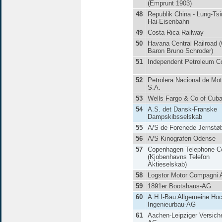
(Emprunt 1903)
48
Republik China - Lung-Tsi
Hai-Eisenbahn
49
Costa Rica Railway
50
Havana Central Railroad 
Baron Bruno Schroder)
51
Independent Petroleum C
52
Petrolera Nacional de M
S.A.
53
Wells Fargo & Co of Cub
54
A.S. det Dansk-Franske
Dampskibsselskab
55
A/S de Forenede Jernstøb
56
A/S Kinografen Odense
57
Copenhagen Telephone C
(Kjobenhavns Telefon
Aktieselskab)
58
Logstor Motor Compagni 
59
1891er Bootshaus-AG
60
A.H.I-Bau Allgemeine Hoc
Ingenieurbau-AG
61
Aachen-Leipziger Versich