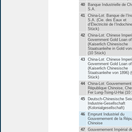
40
Banque Industrielle de Ch
S.A.
41
China-Lot: Banque de l’In
S.A. (Cie. des Eaux et
d’Électricité de l’Indochine
Stück)
42
China-Lot: Chinese Imperi
Government Gold Loan of
(Kaiserlich Chinesische
Staatsanleihe in Gold von
(10 Stück)
43
China-Lot: Chinese Imperi
Government Gold Loan of
(Kaiserlich Chinesische
Staatsanleihe von 1896) (
Stück)
44
China-Lot: Gouvernement 
République Chinoise, Ch
Fer Lung-Tsing-U-Hai (10 
45
Deutsch-Chinesische Sei
Industrie-Gesellschaft
(Kolonialgesellschaft)
46
Emprunt Industriel du
Gouvernement de la Répu
Chinoise
47
Gouvernement Impérial d