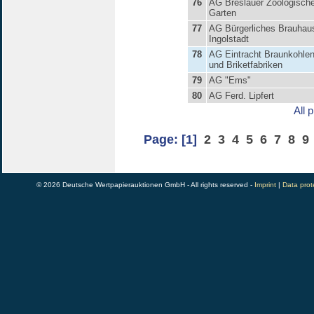
76
AG Breslauer Zoologische
Garten
77
AG Bürgerliches Brauhau
Ingolstadt
78
AG Eintracht Braunkohle
und Briketfabriken
79
AG "Ems"
80
AG Ferd. Lipfert
All 
Page:
[1]
2
3
4
5
6
7
8
9
© 2026 Deutsche Wertpapierauktionen GmbH - All rights reserved -
Imprint
|
Data prot