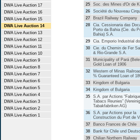
25
Soc. des Mines d'Or de K
DWA Live Auction 17
26
Société du Nouveau Cirq
DWA Live Auction 16
27
Brazil Railway Company
DWA Live Auction 15
28
Cia. Cessionaria das Doc
DWA Live Auction 14
Porto da Bahia (Cie. du P
DWA Live Auction 13
Bahia) S.A.
DWA Live Auction 12
29
Cia. Emporio Industrial d
DWA Live Auction 11
30
Cie. du Chemin de Fer S
& Rio-Grande S.A.
DWA Live Auction 10
31
Municipality of Pará (Bel
DWA Live Auction 9
Gold Loan of 1906
DWA Live Auction 8
32
Western of Minas Railroa
DWA Live Auction 7
% Guaranteed Loan of 18
DWA Live Auction 6
33
Kingdom of Bulgaria
DWA Live Auction 5
34
Kingdom of Bulgaria
DWA Live Auction 4
35
S.A. par Actions “Fabriqu
Tabacs Reunies” (Vereinig
DWA Live Auction 3
Tabakfabriken AG)
DWA Live Auction 2
36
S.A. par Actions pour la
DWA Live Auction 1
Construction du Port de V
37
Banco Frances de Chile
38
Bank für Chile und Deuts
39
Chilian Northern Railway