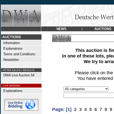
NEWS
AUCTIONS
|
AUCTIONS
Information
Explanations
This auction is fi
Terms and Conditions
in one of these lots, pl
Newsletter
We try to arr
AFTER SALES / RESULTS
Please click on th
DWA Live Auction 54
You have entered 
LIVE BIDDING
Explanations
Page:
[1]
2
3
4
5
6
7
8
9