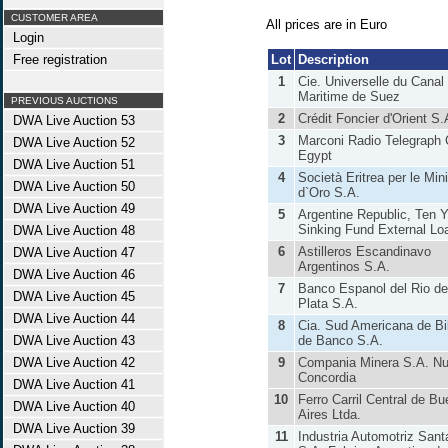
CUSTOMER AREA
All prices are in Euro
Login
Free registration
Lot
Description
1
Cie. Universelle du Canal
Maritime de Suez
PREVIOUS AUCTIONS
2
Crédit Foncier d'Orient S.
DWA Live Auction 53
3
Marconi Radio Telegraph 
DWA Live Auction 52
Egypt
DWA Live Auction 51
4
Società Eritrea per le Min
DWA Live Auction 50
d`Oro S.A.
DWA Live Auction 49
5
Argentine Republic, Ten 
Sinking Fund External Lo
DWA Live Auction 48
6
Astilleros Escandinavo
DWA Live Auction 47
Argentinos S.A.
DWA Live Auction 46
7
Banco Espanol del Rio de
DWA Live Auction 45
Plata S.A.
DWA Live Auction 44
8
Cia. Sud Americana de Bil
DWA Live Auction 43
de Banco S.A.
DWA Live Auction 42
9
Compania Minera S.A. N
Concordia
DWA Live Auction 41
10
Ferro Carril Central de B
DWA Live Auction 40
Aires Ltda.
DWA Live Auction 39
11
Industria Automotriz Sant