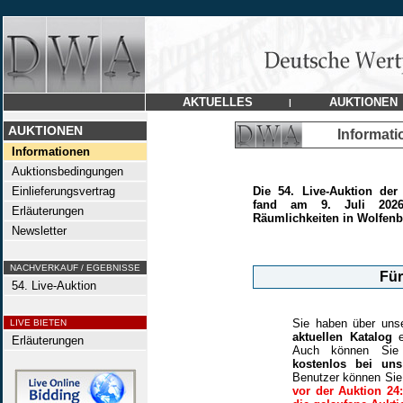
AKTUELLES
AUKTIONEN
|
AUKTIONEN
Informat
Informationen
Auktionsbedingungen
Einlieferungsvertrag
Die 54. Live-Auktion de
fand am 9. Juli 2026
Erläuterungen
Räumlichkeiten in Wolfenbüt
Newsletter
NACHVERKAUF / EGEBNISSE
Für
54. Live-Auktion
Sie haben über uns
LIVE BIETEN
aktuellen Katalog
e
Erläuterungen
Auch können Sie s
kostenlos bei uns 
Benutzer können Si
vor der Auktion 24