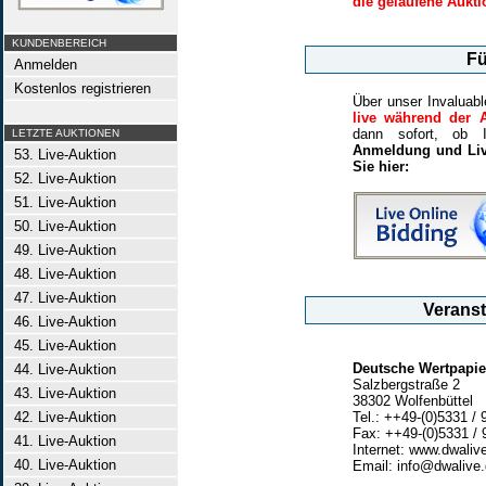
die gelaufene Aukt
KUNDENBEREICH
Fü
Anmelden
Kostenlos registrieren
Über unser Invaluabl
live während der A
dann sofort, ob I
LETZTE AUKTIONEN
Anmeldung und Live
53. Live-Auktion
Sie hier:
52. Live-Auktion
51. Live-Auktion
50. Live-Auktion
49. Live-Auktion
48. Live-Auktion
47. Live-Auktion
Veranst
46. Live-Auktion
45. Live-Auktion
Deutsche Wertpapi
44. Live-Auktion
Salzbergstraße 2
43. Live-Auktion
38302 Wolfenbüttel
42. Live-Auktion
Tel.: ++49-(0)5331 / 
Fax: ++49-(0)5331 / 
41. Live-Auktion
Internet: www.dwaliv
40. Live-Auktion
Email: info@dwalive