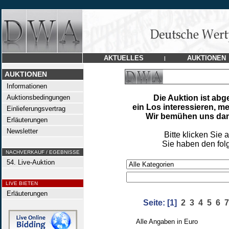
AKTUELLES
AUKTIONEN
|
AUKTIONEN
Informationen
Auktionsbedingungen
Die Auktion ist abg
ein Los interessieren, m
Einlieferungsvertrag
Wir bemühen uns dann
Erläuterungen
Newsletter
Bitte klicken Sie 
Sie haben den fol
NACHVERKAUF / EGEBNISSE
54. Live-Auktion
LIVE BIETEN
Erläuterungen
Seite:
[1]
2
3
4
5
6
7
Alle Angaben in Euro