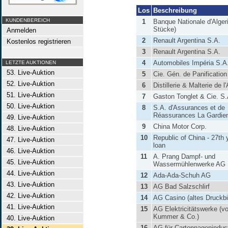
Los
Beschreibung
KUNDENBEREICH
1
Banque Nationale d'Algeri
Stücke)
Anmelden
2
Renault Argentina S.A.
Kostenlos registrieren
3
Renault Argentina S.A.
4
Automobiles Impéria S.A
LETZTE AUKTIONEN
53. Live-Auktion
5
Cie. Gén. de Panification
52. Live-Auktion
6
Distillerie & Malterie de 
51. Live-Auktion
7
Gaston Tonglet & Cie. S.
50. Live-Auktion
8
S.A. d'Assurances et de
Réassurances La Gardie
49. Live-Auktion
9
China Motor Corp.
48. Live-Auktion
10
Republic of China - 27th 
47. Live-Auktion
loan
46. Live-Auktion
11
A. Prang Dampf- und
45. Live-Auktion
Wassermühlenwerke AG
44. Live-Auktion
12
Ada-Ada-Schuh AG
43. Live-Auktion
13
AG Bad Salzschlirf
42. Live-Auktion
14
AG Casino (altes Druckbi
41. Live-Auktion
15
AG Elektricitätswerke (v
Kummer & Co.)
40. Live-Auktion
16
AG für Cartonnagenindust