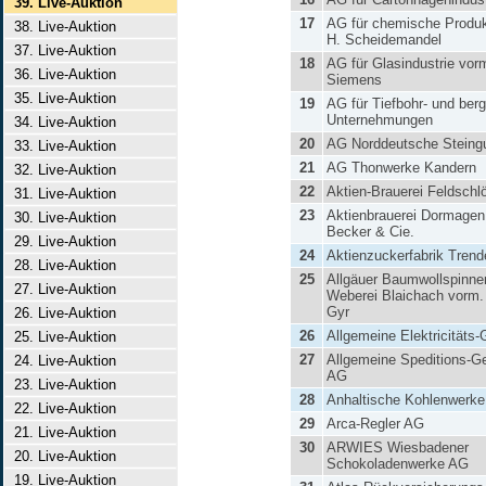
39. Live-Auktion
17
AG für chemische Produ
38. Live-Auktion
H. Scheidemandel
37. Live-Auktion
18
AG für Glasindustrie vorm
36. Live-Auktion
Siemens
35. Live-Auktion
19
AG für Tiefbohr- und ber
Unternehmungen
34. Live-Auktion
20
AG Norddeutsche Steingu
33. Live-Auktion
21
AG Thonwerke Kandern
32. Live-Auktion
22
Aktien-Brauerei Feldsch
31. Live-Auktion
23
Aktienbrauerei Dormagen
30. Live-Auktion
Becker & Cie.
29. Live-Auktion
24
Aktienzuckerfabrik Tren
28. Live-Auktion
25
Allgäuer Baumwollspinne
27. Live-Auktion
Weberei Blaichach vorm. 
Gyr
26. Live-Auktion
26
Allgemeine Elektricitäts-
25. Live-Auktion
27
Allgemeine Speditions-Ge
24. Live-Auktion
AG
23. Live-Auktion
28
Anhaltische Kohlenwerke
22. Live-Auktion
29
Arca-Regler AG
21. Live-Auktion
30
ARWIES Wiesbadener
20. Live-Auktion
Schokoladenwerke AG
19. Live-Auktion