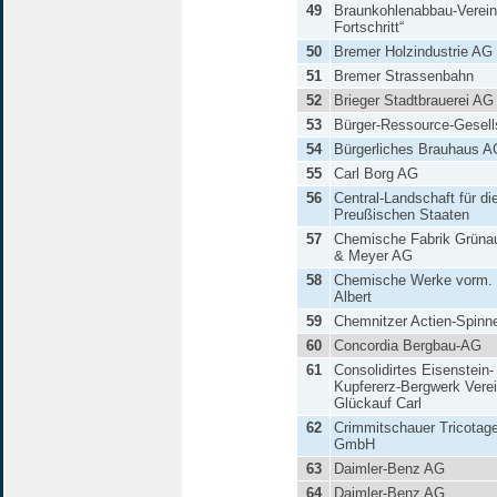
49
Braunkohlenabbau-Verei
Fortschritt“
50
Bremer Holzindustrie AG
51
Bremer Strassenbahn
52
Brieger Stadtbrauerei AG
53
Bürger-Ressource-Gesell
54
Bürgerliches Brauhaus A
55
Carl Borg AG
56
Central-Landschaft für di
Preußischen Staaten
57
Chemische Fabrik Grüna
& Meyer AG
58
Chemische Werke vorm. 
Albert
59
Chemnitzer Actien-Spinne
60
Concordia Bergbau-AG
61
Consolidirtes Eisenstein-
Kupfererz-Bergwerk Verei
Glückauf Carl
62
Crimmitschauer Tricotage
GmbH
63
Daimler-Benz AG
64
Daimler-Benz AG