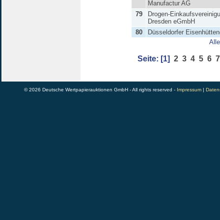
Manufactur AG
79
Drogen-Einkaufsvereinigu
Dresden eGmbH
80
Düsseldorfer Eisenhütten
All
Seite:
[1]
2
3
4
5
6
7
© 2026 Deutsche Wertpapierauktionen GmbH - All rights reserved -
Impressum
|
Daten