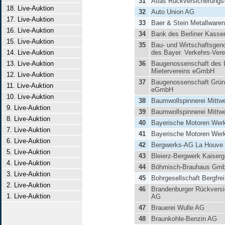
31
Atlas Rückversicherung
18. Live-Auktion
32
Auto Union AG
17. Live-Auktion
33
Baer & Stein Metallware
16. Live-Auktion
34
Bank des Berliner Kasse
15. Live-Auktion
35
Bau- und Wirtschaftsgen
14. Live-Auktion
des Bayer. Verkehrs-Ve
13. Live-Auktion
36
Baugenossenschaft des L
Mietervereins eGmbH
12. Live-Auktion
37
Baugenossenschaft Grün
11. Live-Auktion
eGmbH
10. Live-Auktion
38
Baumwollspinnerei Mittw
9. Live-Auktion
39
Baumwollspinnerei Mittw
8. Live-Auktion
40
Bayerische Motoren Wer
7. Live-Auktion
41
Bayerische Motoren Wer
6. Live-Auktion
42
Bergwerks-AG La Houve
5. Live-Auktion
43
Bleierz-Bergwerk Kaiserg
4. Live-Auktion
44
Böhmisch-Brauhaus Gm
3. Live-Auktion
45
Bohrgesellschaft Bergfrei
2. Live-Auktion
46
Brandenburger Rückversi
1. Live-Auktion
AG
47
Brauerei Wulle AG
48
Braunkohle-Benzin AG