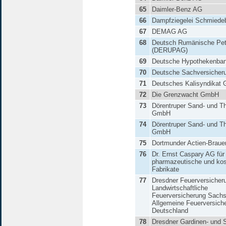
65
Daimler-Benz AG
66
Dampfziegelei Schmiede
67
DEMAG AG
68
Deutsch Rumänische Pe
(DERUPAG)
69
Deutsche Hypothekenban
70
Deutsche Sachversicher
71
Deutsches Kalisyndikat
72
Die Grenzwacht GmbH
73
Dörentruper Sand- und T
GmbH
74
Dörentruper Sand- und T
GmbH
75
Dortmunder Actien-Brauer
76
Dr. Ernst Caspary AG für
pharmazeutische und ko
Fabrikate
77
Dresdner Feuerversicheru
Landwirtschaftliche
Feuerversicherung Sachs
Allgemeine Feuerversiche
Deutschland
78
Dresdner Gardinen- und S