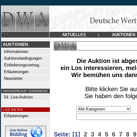
AKTUELLES
AUKTIONEN
|
AUKTIONEN
Informationen
Auktionsbedingungen
Die Auktion ist abge
Einlieferungsvertrag
ein Los interessieren, mel
Erläuterungen
Wir bemühen uns dann,
Newsletter
Bitte klicken Sie a
NACHVERKAUF / EGEBNISSE
Sie haben den folg
54. Live-Auktion
LIVE BIETEN
Erläuterungen
Seite:
[1]
2
3
4
5
6
7
8
9