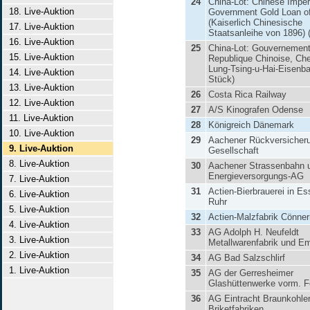
24
China-Lot: Chinese Imper
18. Live-Auktion
Government Gold Loan o
(Kaiserlich Chinesische
17. Live-Auktion
Staatsanleihe von 1896) 
16. Live-Auktion
25
China-Lot: Gouvernement
15. Live-Auktion
Republique Chinoise, Ch
Lung-Tsing-u-Hai-Eisenba
14. Live-Auktion
Stück)
13. Live-Auktion
26
Costa Rica Railway
12. Live-Auktion
27
A/S Kinografen Odense
11. Live-Auktion
28
Königreich Dänemark
10. Live-Auktion
29
Aachener Rückversicher
9. Live-Auktion
Gesellschaft
8. Live-Auktion
30
Aachener Strassenbahn 
Energieversorgungs-AG
7. Live-Auktion
31
Actien-Bierbrauerei in Es
6. Live-Auktion
Ruhr
5. Live-Auktion
32
Actien-Malzfabrik Cönner
4. Live-Auktion
33
AG Adolph H. Neufeldt
3. Live-Auktion
Metallwarenfabrik und Em
2. Live-Auktion
34
AG Bad Salzschlirf
1. Live-Auktion
35
AG der Gerresheimer
Glashüttenwerke vorm. F
36
AG Eintracht Braunkohle
Briketfabriken