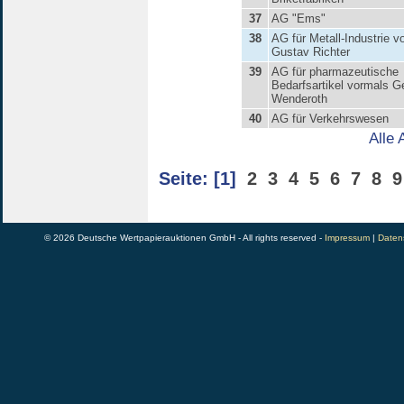
37
AG "Ems"
38
AG für Metall-Industrie v
Gustav Richter
39
AG für pharmazeutische
Bedarfsartikel vormals G
Wenderoth
40
AG für Verkehrswesen
Alle 
Seite:
[1]
2
3
4
5
6
7
8
9
© 2026 Deutsche Wertpapierauktionen GmbH - All rights reserved -
Impressum
|
Daten