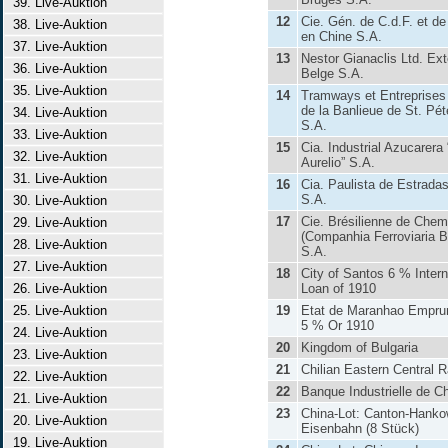
39. Live-Auktion
12
Cie. Gén. de C.d.F. et 
38. Live-Auktion
en Chine S.A.
37. Live-Auktion
13
Nestor Gianaclis Ltd. Ex
36. Live-Auktion
Belge S.A.
35. Live-Auktion
14
Tramways et Entreprises 
de la Banlieue de St. Pé
34. Live-Auktion
S.A.
33. Live-Auktion
15
Cia. Industrial Azucarera
32. Live-Auktion
Aurelio” S.A.
31. Live-Auktion
16
Cia. Paulista de Estrada
S.A.
30. Live-Auktion
17
Cie. Brésilienne de Chem
29. Live-Auktion
(Companhia Ferroviaria Br
28. Live-Auktion
S.A.
27. Live-Auktion
18
City of Santos 6 % Intern
26. Live-Auktion
Loan of 1910
25. Live-Auktion
19
Etat de Maranhao Emprun
5 % Or 1910
24. Live-Auktion
20
Kingdom of Bulgaria
23. Live-Auktion
21
Chilian Eastern Central R
22. Live-Auktion
22
Banque Industrielle de C
21. Live-Auktion
23
China-Lot: Canton-Hank
20. Live-Auktion
Eisenbahn (8 Stück)
19. Live-Auktion