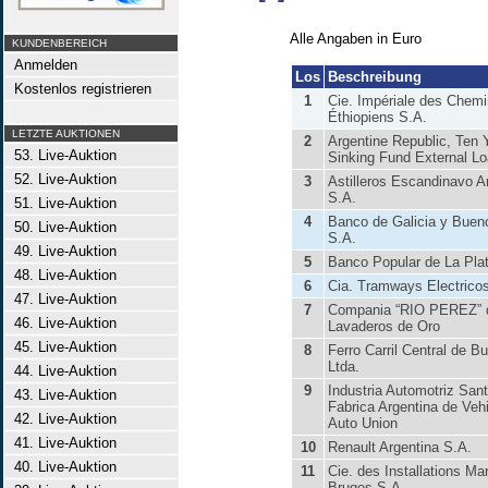
Alle Angaben in Euro
KUNDENBEREICH
Anmelden
Los
Beschreibung
Kostenlos registrieren
1
Cie. Impériale des Chemi
Éthiopiens S.A.
LETZTE AUKTIONEN
2
Argentine Republic, Ten 
53. Live-Auktion
Sinking Fund External L
52. Live-Auktion
3
Astilleros Escandinavo A
S.A.
51. Live-Auktion
4
Banco de Galicia y Buen
50. Live-Auktion
S.A.
49. Live-Auktion
5
Banco Popular de La Pla
48. Live-Auktion
6
Cia. Tramways Electrico
47. Live-Auktion
7
Compania “RIO PEREZ” 
46. Live-Auktion
Lavaderos de Oro
45. Live-Auktion
8
Ferro Carril Central de B
Ltda.
44. Live-Auktion
9
Industria Automotriz San
43. Live-Auktion
Fabrica Argentina de Ve
42. Live-Auktion
Auto Union
41. Live-Auktion
10
Renault Argentina S.A.
40. Live-Auktion
11
Cie. des Installations Ma
Bruges S.A.