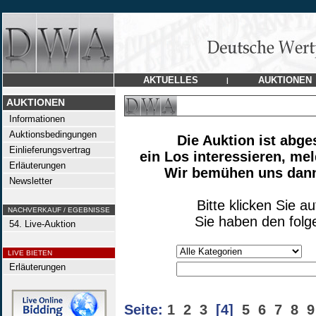
AKTUELLES
AUKTIONEN
|
AUKTIONEN
Informationen
Auktionsbedingungen
Die Auktion ist abge
Einlieferungsvertrag
ein Los interessieren, mel
Erläuterungen
Wir bemühen uns dann,
Newsletter
Bitte klicken Sie a
NACHVERKAUF / EGEBNISSE
Sie haben den folg
54. Live-Auktion
LIVE BIETEN
Erläuterungen
Seite:
1
2
3
[4]
5
6
7
8
9