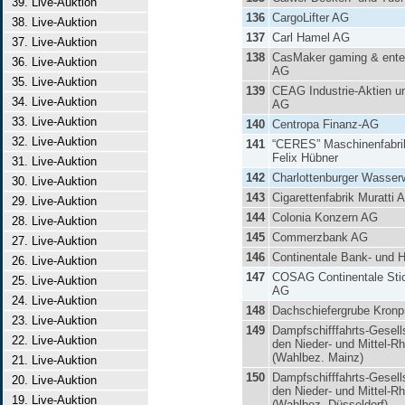
39. Live-Auktion
136
CargoLifter AG
38. Live-Auktion
137
Carl Hamel AG
37. Live-Auktion
138
CasMaker gaming & ente
36. Live-Auktion
AG
35. Live-Auktion
139
CEAG Industrie-Aktien u
34. Live-Auktion
AG
33. Live-Auktion
140
Centropa Finanz-AG
32. Live-Auktion
141
“CERES” Maschinenfabri
Felix Hübner
31. Live-Auktion
142
Charlottenburger Wasser
30. Live-Auktion
143
Cigarettenfabrik Muratti 
29. Live-Auktion
144
Colonia Konzern AG
28. Live-Auktion
145
Commerzbank AG
27. Live-Auktion
146
Continentale Bank- und 
26. Live-Auktion
147
COSAG Continentale Stic
25. Live-Auktion
AG
24. Live-Auktion
148
Dachschiefergrube Kronpr
23. Live-Auktion
149
Dampfschifffahrts-Gesells
22. Live-Auktion
den Nieder- und Mittel-Rh
(Wahlbez. Mainz)
21. Live-Auktion
150
Dampfschifffahrts-Gesells
20. Live-Auktion
den Nieder- und Mittel-Rh
19. Live-Auktion
(Wahlbez. Düsseldorf)