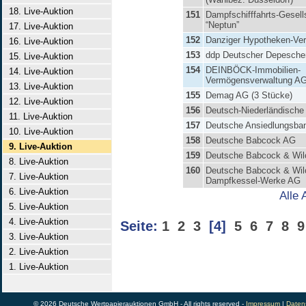
18. Live-Auktion
151
Dampfschifffahrts-Gesell
“Neptun”
17. Live-Auktion
152
Danziger Hypotheken-Ver
16. Live-Auktion
153
ddp Deutscher Depesche
15. Live-Auktion
154
DEINBÖCK-Immobilien-
14. Live-Auktion
Vermögensverwaltung A
13. Live-Auktion
155
Demag AG (3 Stücke)
12. Live-Auktion
156
Deutsch-Niederländisch
11. Live-Auktion
157
Deutsche Ansiedlungsba
10. Live-Auktion
158
Deutsche Babcock AG
9. Live-Auktion
159
Deutsche Babcock & Wi
8. Live-Auktion
160
Deutsche Babcock & Wil
7. Live-Auktion
Dampfkessel-Werke AG
6. Live-Auktion
Alle 
5. Live-Auktion
4. Live-Auktion
Seite:
1
2
3
[4]
5
6
7
8
9
3. Live-Auktion
2. Live-Auktion
1. Live-Auktion
© 2026 Deutsche Wertpapierauktionen GmbH - All rights reserved -
Impressum
|
Daten