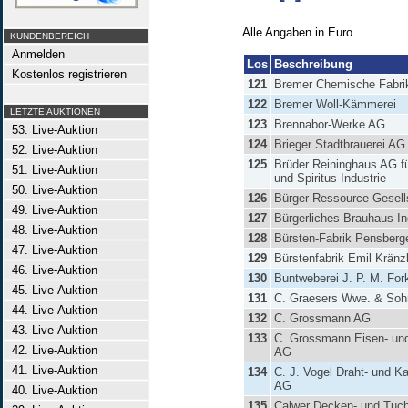
Alle Angaben in Euro
KUNDENBEREICH
Anmelden
Los
Beschreibung
Kostenlos registrieren
121
Bremer Chemische Fabri
122
Bremer Woll-Kämmerei
LETZTE AUKTIONEN
123
Brennabor-Werke AG
53. Live-Auktion
124
Brieger Stadtbrauerei AG
52. Live-Auktion
125
Brüder Reininghaus AG fü
51. Live-Auktion
und Spiritus-Industrie
50. Live-Auktion
126
Bürger-Ressource-Gesell
49. Live-Auktion
127
Bürgerliches Brauhaus In
48. Live-Auktion
128
Bürsten-Fabrik Pensberg
47. Live-Auktion
129
Bürstenfabrik Emil Kränz
46. Live-Auktion
130
Buntweberei J. P. M. For
45. Live-Auktion
131
C. Graesers Wwe. & So
44. Live-Auktion
132
C. Grossmann AG
43. Live-Auktion
133
C. Grossmann Eisen- un
42. Live-Auktion
AG
41. Live-Auktion
134
C. J. Vogel Draht- und K
AG
40. Live-Auktion
135
Calwer Decken- und Tuch