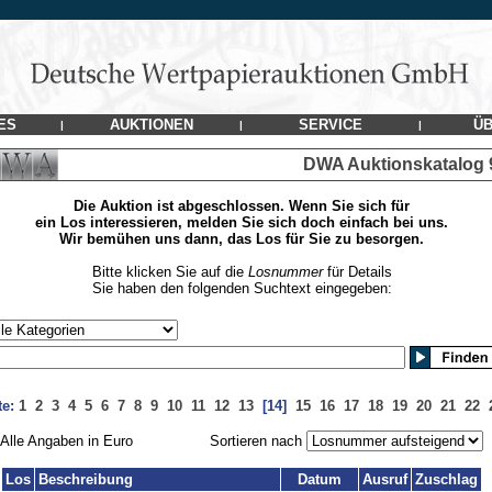
ES
AUKTIONEN
SERVICE
ÜB
|
|
|
DWA Auktionskatalog
Die Auktion ist abgeschlossen. Wenn Sie sich für
ein Los interessieren, melden Sie sich doch einfach bei uns.
Wir bemühen uns dann, das Los für Sie zu besorgen.
Bitte klicken Sie auf die
Losnummer
für Details
Sie haben den folgenden Suchtext eingegeben:
te:
1
2
3
4
5
6
7
8
9
10
11
12
13
[14]
15
16
17
18
19
20
21
22
Alle Angaben in Euro
Sortieren nach
Los
Beschreibung
Datum
Ausruf
Zuschlag