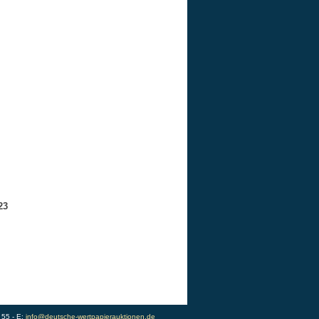
23
 55 - E:
info@deutsche-wertpapierauktionen.de