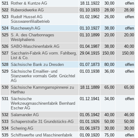
521
Rother & Kuntze AG
18.11.1922
30,00
offen
522
Ruberoidwerke AG
01.10.1933
28,00
28,00
523
Rudolf Hussel AG
01.02.1962
26,00
offen
Süsswarenfilialbetrieb
524
Ruscheweyh AG
01.10.1927
38,00
offen
525
S. A. des Charbonnages
01.10.1899
20,00
20,00
Westphaliens
526
SABO-Maschinenfabrik AG
01.04.1987
38,00
40,00
527
Saccharin-Fabrik AG vorm. Fahlberg,
29.04.1915
150,00
150,00
List & Co.
528
Sächsische Bank zu Dresden
01.07.1873
80,00
offen
529
Sächsische Emaillier- und
01.03.1938
36,00
offen
Stanzwerke vormals Gebr. Gnüchtel
AG
530
Sächsische Kammgarnspinnerei zu
18.11.1889
65,00
65,00
Harthau
531
Sächsische
01.12.1941
34,00
offen
Werkzeugmaschinenfabrik Bernhard
Escher AG
532
Salamander AG
01.05.1942
40,00
46,00
533
Schaperstraße 31 Grundstücks-AG
01.01.1926
50,00
50,00
534
Schering AG
01.06.1973
30,00
30,00
535
Schiffswerfte und Maschinenfabrik
01.09.1920
75,00
offen