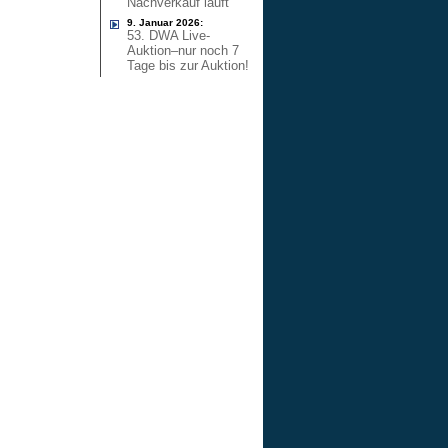
Nachverkauf läuft
9. Januar 2026:
53. DWA Live-
Auktion–nur noch 7
Tage bis zur Auktion!