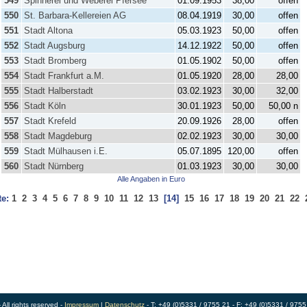
549
Spinnerei und Weberei Pfersee
01.09.1953
38,00
offen
550
St. Barbara-Kellereien AG
08.04.1919
30,00
offen
551
Stadt Altona
05.03.1923
50,00
offen
552
Stadt Augsburg
14.12.1922
50,00
offen
553
Stadt Bromberg
01.05.1902
50,00
offen
554
Stadt Frankfurt a.M.
01.05.1920
28,00
28,00
555
Stadt Halberstadt
03.02.1923
30,00
32,00
556
Stadt Köln
30.01.1923
50,00
50,00 n
557
Stadt Krefeld
20.09.1926
28,00
offen
558
Stadt Magdeburg
02.02.1923
30,00
30,00
559
Stadt Mülhausen i.E.
05.07.1895
120,00
offen
560
Stadt Nürnberg
01.03.1923
30,00
30,00
Alle Angaben in Euro
te:
1
2
3
4
5
6
7
8
9
10
11
12
13
[14]
15
16
17
18
19
20
21
22
ll rights reserved -
Impressum
|
Datenschutz
- T: +49 (0)5331 / 9755 21 - F: +49 (0)5331 / 9755