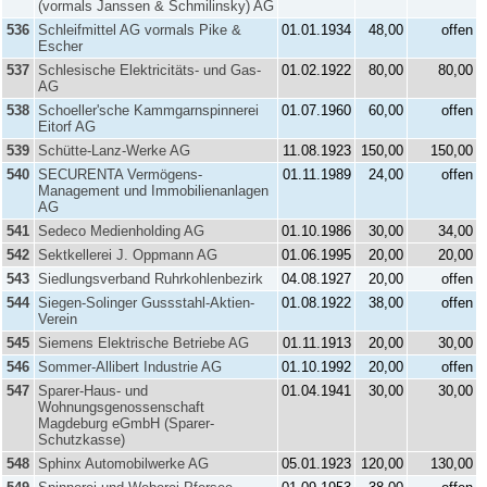
(vormals Janssen & Schmilinsky) AG
536
Schleifmittel AG vormals Pike &
01.01.1934
48,00
offen
Escher
537
Schlesische Elektricitäts- und Gas-
01.02.1922
80,00
80,00
AG
538
Schoeller'sche Kammgarnspinnerei
01.07.1960
60,00
offen
Eitorf AG
539
Schütte-Lanz-Werke AG
11.08.1923
150,00
150,00
540
SECURENTA Vermögens-
01.11.1989
24,00
offen
Management und Immobilienanlagen
AG
541
Sedeco Medienholding AG
01.10.1986
30,00
34,00
542
Sektkellerei J. Oppmann AG
01.06.1995
20,00
20,00
543
Siedlungsverband Ruhrkohlenbezirk
04.08.1927
20,00
offen
544
Siegen-Solinger Gussstahl-Aktien-
01.08.1922
38,00
offen
Verein
545
Siemens Elektrische Betriebe AG
01.11.1913
20,00
30,00
546
Sommer-Allibert Industrie AG
01.10.1992
20,00
offen
547
Sparer-Haus- und
01.04.1941
30,00
30,00
Wohnungsgenossenschaft
Magdeburg eGmbH (Sparer-
Schutzkasse)
548
Sphinx Automobilwerke AG
05.01.1923
120,00
130,00