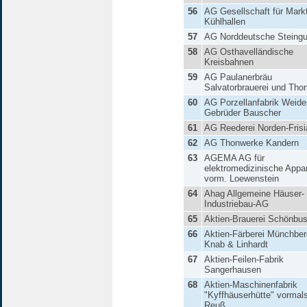
56
AG Gesellschaft für Mark
Kühlhallen
57
AG Norddeutsche Steingut
58
AG Osthavelländische
Kreisbahnen
59
AG Paulanerbräu
Salvatorbrauerei und Th
60
AG Porzellanfabrik Weide
Gebrüder Bauscher
61
AG Reederei Norden-Frisi
62
AG Thonwerke Kandern
63
AGEMA AG für
elektromedizinische Appa
vorm. Loewenstein
64
Ahag Allgemeine Häuser-
Industriebau-AG
65
Aktien-Brauerei Schönbu
66
Aktien-Färberei Münchber
Knab & Linhardt
67
Aktien-Feilen-Fabrik
Sangerhausen
68
Aktien-Maschinenfabrik
"Kyffhäuserhütte" vormal
Reuß