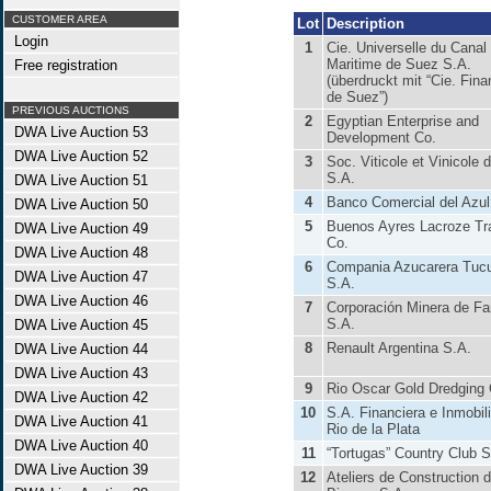
CUSTOMER AREA
Lot
Description
Login
1
Cie. Universelle du Canal
Maritime de Suez S.A.
Free registration
(überdruckt mit “Cie. Fina
de Suez”)
PREVIOUS AUCTIONS
2
Egyptian Enterprise and
DWA Live Auction 53
Development Co.
DWA Live Auction 52
3
Soc. Viticole et Vinicole 
S.A.
DWA Live Auction 51
4
Banco Comercial del Azul
DWA Live Auction 50
5
Buenos Ayres Lacroze T
DWA Live Auction 49
Co.
DWA Live Auction 48
6
Compania Azucarera Tu
DWA Live Auction 47
S.A.
DWA Live Auction 46
7
Corporación Minera de F
S.A.
DWA Live Auction 45
8
Renault Argentina S.A.
DWA Live Auction 44
DWA Live Auction 43
9
Rio Oscar Gold Dredging 
DWA Live Auction 42
10
S.A. Financiera e Inmobili
DWA Live Auction 41
Rio de la Plata
DWA Live Auction 40
11
“Tortugas” Country Club S
DWA Live Auction 39
12
Ateliers de Construction d