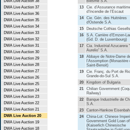
DWA Live Auction 38
Biesme S.A.
DWA Live Auction 37
13
Cie. d’Assurance maritime
d’Incendie de l’Escaut
DWA Live Auction 36
14
Cie. Gén. des Huitrières
DWA Live Auction 35
d'Ostende S.A.
DWA Live Auction 34
15
Deutsche Cothias Gesells
DWA Live Auction 33
16
S.A. Carrière d’Ernzen-La
DWA Live Auction 32
(Gd. D. de Luxembourg)
DWA Live Auction 31
17
Cia. Industrial Azucarera 
Aurelio” S.A.
DWA Live Auction 30
18
Abbaye de Notre-Dame d
DWA Live Auction 29
l’Assomption (Monastère 
DWA Live Auction 28
Saint-Benoit)
DWA Live Auction 27
19
Cie. Franç. du Port de Rio
Grande-do-Sul S.A.
DWA Live Auction 26
20
Kingdom of Bulgaria
DWA Live Auction 25
21
Chilian Government (Coq
DWA Live Auction 24
Railway)
DWA Live Auction 23
22
Banque Industrielle de Ch
DWA Live Auction 22
S.A.
DWA Live Auction 21
23
Canton-Hankow Eisenbah
DWA Live Auction 20
24
China-Lot: Chinese Imperi
Government Gold Loan of
DWA Live Auction 19
(Kaiserlich Chinesische
DWA Live Auction 18
Staatsanleihe in Gold von