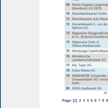
69
Aktien-Ziegelei Langensa
(überdruckt 4.6.1923)
70
Aktienbierbrauerei Gohlis
71
Aktienbrauerei zum Hase
72
Alexanderwerk A. von der
Nahmer AG
73
Allgemeine Baugesellscha
& Co. (Kolonial-Gesellsch
74
Allgemeine Gold- &
Silberscheideanstalt
75
Altenburger Land-Kraftwe
76
Altmärkische
Landwirtschaftsbank AG
77
Alw. Taatz AG
78
Anker-Werke AG
79
ANNAWERK Schamotte- 
Tonwarenfabrik AG vormal
Geith
80
APAG Apollowerk AG
All
Page:
[1]
2
3
4
5
6
7
8
9