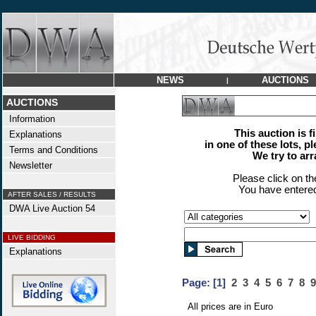
NEWS
AUCTIONS
|
AUCTIONS
Information
This auction is f
Explanations
in one of these lots, p
Terms and Conditions
We try to ar
Newsletter
Please click on t
You have entered
AFTER SALES / RESULTS
DWA Live Auction 54
LIVE BIDDING
Explanations
Page:
[1]
2
3
4
5
6
7
8
9
All prices are in Euro