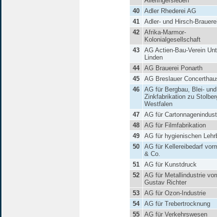
Alleringersleben
40
Adler Rhederei AG
41
Adler- und Hirsch-Brauere
42
Afrika-Marmor-
Kolonialgesellschaft
43
AG Actien-Bau-Verein Unt
Linden
44
AG Brauerei Ponarth
45
AG Breslauer Concerthau
46
AG für Bergbau, Blei- und
Zinkfabrikation zu Stolber
Westfalen
47
AG für Cartonnagenindust
48
AG für Filmfabrikation
49
AG für hygienischen Lehr
50
AG für Kellereibedarf vorm
& Co.
51
AG für Kunstdruck
52
AG für Metallindustrie vo
Gustav Richter
53
AG für Ozon-Industrie
54
AG für Trebertrocknung
55
AG für Verkehrswesen