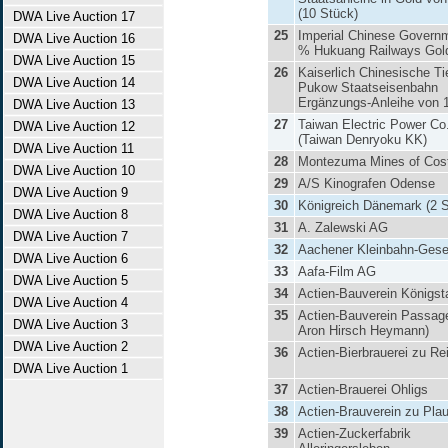
(10 Stück)
DWA Live Auction 17
25
Imperial Chinese Govern
DWA Live Auction 16
% Hukuang Railways Gol
DWA Live Auction 15
26
Kaiserlich Chinesische Ti
DWA Live Auction 14
Pukow Staatseisenbahn
Ergänzungs-Anleihe von 
DWA Live Auction 13
27
Taiwan Electric Power Co
DWA Live Auction 12
(Taiwan Denryoku KK)
DWA Live Auction 11
28
Montezuma Mines of Cos
DWA Live Auction 10
29
A/S Kinografen Odense
DWA Live Auction 9
30
Königreich Dänemark (2 
DWA Live Auction 8
31
A. Zalewski AG
DWA Live Auction 7
32
Aachener Kleinbahn-Gesel
DWA Live Auction 6
33
Aafa-Film AG
DWA Live Auction 5
34
Actien-Bauverein Königst
DWA Live Auction 4
35
Actien-Bauverein Passag
DWA Live Auction 3
Aron Hirsch Heymann)
DWA Live Auction 2
36
Actien-Bierbrauerei zu Re
DWA Live Auction 1
37
Actien-Brauerei Ohligs
38
Actien-Brauverein zu Pla
39
Actien-Zuckerfabrik