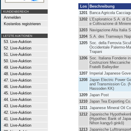
Los
Beschreibung
KUNDENBEREICH
1201
Banca Agricola Cacciag
Anmelden
1202
L’Esploratrice S.A. di E
e Coltivazione di Miniere
Kostenlos registrieren
1203
Navigazione Alta Italia S
LETZTE AUKTIONEN
1204
S.A. des Tramways Napo
53. Live-Auktion
1205
Soc. della Ferrovia Sicu
Occidentale Palermo-Ma
52. Live-Auktion
Trapani
51. Live-Auktion
1206
Soc. Italiana Fonderie i
50. Live-Auktion
Costruzioni Meccaniche 
Fratelli Balleydier
49. Live-Auktion
1207
Imperial Japanese Gov
48. Live-Auktion
1208
Japan Electric Power Ge
47. Live-Auktion
and Transmission Co. (
46. Live-Auktion
Hassoden KK)
45. Live-Auktion
1209
Japan Post
44. Live-Auktion
1210
Japan Tea Exporting Co
43. Live-Auktion
1211
Japanese Mineral Oil Co
42. Live-Auktion
1212
Japanische Hypotheken
(Hypothec Bank of Japa
41. Live-Auktion
Nihon kangyô ginkô)
40. Live-Auktion
1213
Japanische Lufttranspor