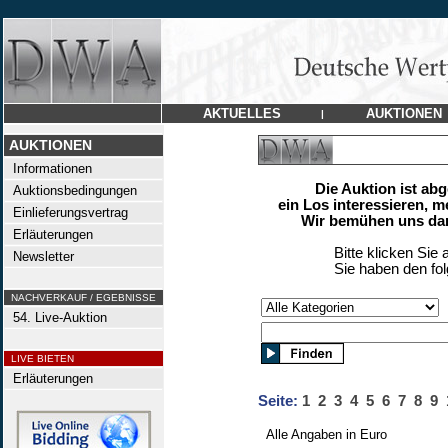
AKTUELLES
AUKTIONEN
|
AUKTIONEN
Informationen
Die Auktion ist ab
Auktionsbedingungen
ein Los interessieren, m
Einlieferungsvertrag
Wir bemühen uns dan
Erläuterungen
Bitte klicken Sie 
Newsletter
Sie haben den fo
NACHVERKAUF / EGEBNISSE
54. Live-Auktion
LIVE BIETEN
Erläuterungen
Seite:
1
2
3
4
5
6
7
8
9
Alle Angaben in Euro