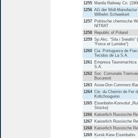
1255
Manila Railway Co. (190
1256
AG der Woll-Manufactur 
Wilhelm Schweikert
1257
Polnische chemische W
NITRAT
1258
Republic of Poland
1259
Sp.Akc. “Sila i Swiatlo” 
“Force et Lumière”)
1260
Cia. Portugueza de Fiac
Tecidos de La S.A.
1261
Empresa Tauromachica 
S.A.
1262
Soc. Comunala Tramvaie
Bucuresti
1263
Asow-Don Commerz-Ba
1264
Cie. du Chemin de Fer d
Koltchouguino
1265
Eisenbahn-Konvolut „Rus
Stücke)
1266
Kaiserlich Russische Re
1267
Kaiserlich Russische Re
1268
Kaiserlich Russische Re
1269
Kursk-Kiew Eisenbahn-