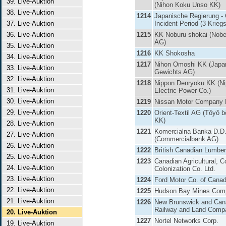
39. Live-Auktion
(Nihon Koku Unso KK)
38. Live-Auktion
1214
Japanische Regierung -
37. Live-Auktion
Incident Period (3 Krieg
36. Live-Auktion
1215
KK Noburu shokai (Nobe
AG)
35. Live-Auktion
1216
KK Shokosha
34. Live-Auktion
1217
Nihon Omoshi KK (Japa
33. Live-Auktion
Gewichts AG)
32. Live-Auktion
1218
Nippon Denryoku KK (N
31. Live-Auktion
Electric Power Co.)
30. Live-Auktion
1219
Nissan Motor Company 
29. Live-Auktion
1220
Orient-Textil AG (Tôyô 
KK)
28. Live-Auktion
1221
Komercialna Banka D.D
27. Live-Auktion
(Commercialbank AG)
26. Live-Auktion
1222
British Canadian Lumber
25. Live-Auktion
1223
Canadian Agricultural, C
24. Live-Auktion
Colonization Co. Ltd.
23. Live-Auktion
1224
Ford Motor Co. of Cana
22. Live-Auktion
1225
Hudson Bay Mines Comp
21. Live-Auktion
1226
New Brunswick and Can
Railway and Land Compa
20. Live-Auktion
1227
Nortel Networks Corp.
19. Live-Auktion