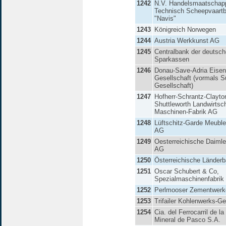
1242
N.V. Handelsmaatschapp
Technisch Scheepvaart
"Navis"
1243
Königreich Norwegen
1244
Austria Werkkunst AG
1245
Centralbank der deutsc
Sparkassen
1246
Donau-Save-Adria Eisen
Gesellschaft (vormals 
Gesellschaft)
1247
Hofherr-Schrantz-Clayto
Shuttleworth Landwirtsch
Maschinen-Fabrik AG
1248
Lüftschitz-Garde Meuble
AG
1249
Oesterreichische Daimle
AG
1250
Österreichische Länder
1251
Oscar Schubert & Co,
Spezialmaschinenfabrik
1252
Perlmooser Zementwer
1253
Trifailer Kohlenwerks-Ge
1254
Cia. del Ferrocarril de l
Mineral de Pasco S.A.