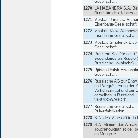
Gesellschaft
1270
LA HABANERA S.A. Bel
l'Industrie des Tabacs e
1271
Moskau-Jaroslaw-Archa
Eisenbahn-Gesellschaft
1272
Moskau-Kiew-Woronesc
Eisenbahn-Gesellschaft
1273
Moskau-Smolensk-Eise
Gesellschaft
1274
Première Société des C.
Secondaires en Russie 
Russische Lokalbahn)
1275
Rjäsan-Uralsk Eisenbah
Gesellschaft
1276
Russische AG zur Entwi
und Vergrösserung der Z
Verkehrsmittel und zur E
derselben in Russland
“SSUDOWAGON”
1277
Russische Gesellschaft 
Pulverfabrikation
1278
S.A. des Mines d'Or du 
1279
S.A. Minière des Aimak
Touchetoukhan et de Ts
en Mongolie