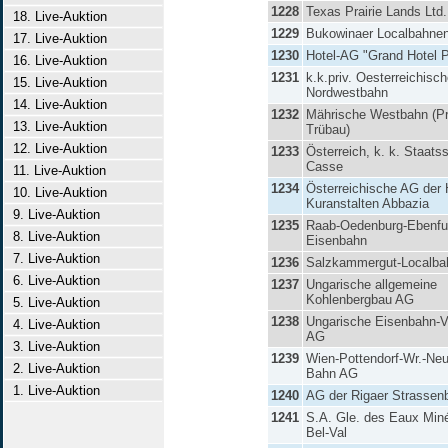
1228
Texas Prairie Lands Ltd.
18. Live-Auktion
1229
Bukowinaer Localbahne
17. Live-Auktion
1230
Hotel-AG "Grand Hotel 
16. Live-Auktion
1231
k.k.priv. Oesterreichisc
15. Live-Auktion
Nordwestbahn
14. Live-Auktion
1232
Mährische Westbahn (Pr
13. Live-Auktion
Trübau)
12. Live-Auktion
1233
Österreich, k. k. Staats
Casse
11. Live-Auktion
1234
Österreichische AG der 
10. Live-Auktion
Kuranstalten Abbazia
9. Live-Auktion
1235
Raab-Oedenburg-Ebenfu
8. Live-Auktion
Eisenbahn
7. Live-Auktion
1236
Salzkammergut-Localb
6. Live-Auktion
1237
Ungarische allgemeine
Kohlenbergbau AG
5. Live-Auktion
1238
Ungarische Eisenbahn-V
4. Live-Auktion
AG
3. Live-Auktion
1239
Wien-Pottendorf-Wr.-Neu
2. Live-Auktion
Bahn AG
1. Live-Auktion
1240
AG der Rigaer Strassen
1241
S.A. Gle. des Eaux Miné
Bel-Val