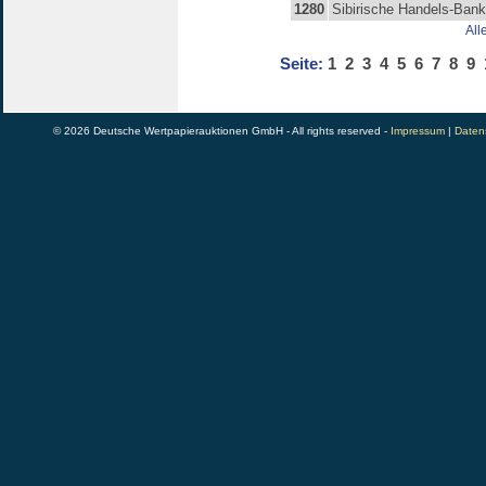
1280
Sibirische Handels-Bank
All
Seite:
1
2
3
4
5
6
7
8
9
© 2026 Deutsche Wertpapierauktionen GmbH - All rights reserved -
Impressum
|
Daten