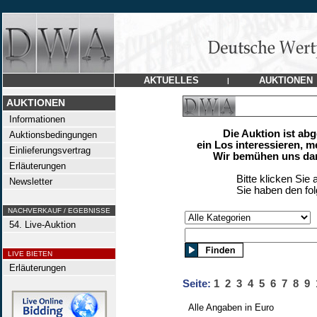
AKTUELLES
AUKTIONEN
|
AUKTIONEN
Informationen
Die Auktion ist ab
Auktionsbedingungen
ein Los interessieren, m
Einlieferungsvertrag
Wir bemühen uns dan
Erläuterungen
Bitte klicken Sie 
Newsletter
Sie haben den fo
NACHVERKAUF / EGEBNISSE
54. Live-Auktion
LIVE BIETEN
Erläuterungen
Seite:
1
2
3
4
5
6
7
8
9
Alle Angaben in Euro