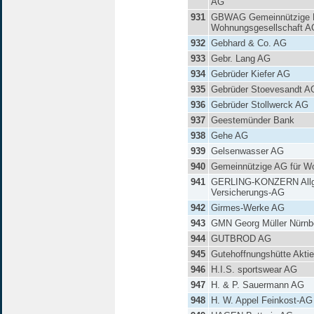
AG
931
GBWAG Gemeinnützige B
Wohnungsgesellschaft A
932
Gebhard & Co. AG
933
Gebr. Lang AG
934
Gebrüder Kiefer AG
935
Gebrüder Stoevesandt A
936
Gebrüder Stollwerck AG
937
Geestemünder Bank
938
Gehe AG
939
Gelsenwasser AG
940
Gemeinnützige AG für 
941
GERLING-KONZERN All
Versicherungs-AG
942
Girmes-Werke AG
943
GMN Georg Müller Nürnb
944
GUTBROD AG
945
Gutehoffnungshütte Aktie
946
H.I.S. sportswear AG
947
H. & P. Sauermann AG
948
H. W. Appel Feinkost-AG