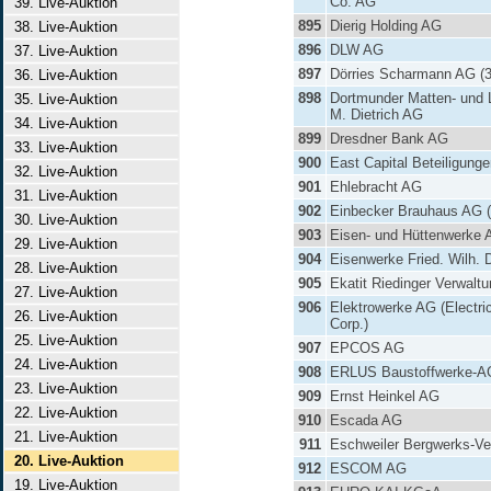
Co. AG
39. Live-Auktion
895
Dierig Holding AG
38. Live-Auktion
896
DLW AG
37. Live-Auktion
897
Dörries Scharmann AG (3
36. Live-Auktion
898
Dortmunder Matten- und L
35. Live-Auktion
M. Dietrich AG
34. Live-Auktion
899
Dresdner Bank AG
33. Live-Auktion
900
East Capital Beteiligung
32. Live-Auktion
901
Ehlebracht AG
31. Live-Auktion
902
Einbecker Brauhaus AG (
30. Live-Auktion
903
Eisen- und Hüttenwerke
29. Live-Auktion
904
Eisenwerke Fried. Wilh.
28. Live-Auktion
905
Ekatit Riedinger Verwalt
27. Live-Auktion
906
Elektrowerke AG (Electri
26. Live-Auktion
Corp.)
25. Live-Auktion
907
EPCOS AG
24. Live-Auktion
908
ERLUS Baustoffwerke-A
23. Live-Auktion
909
Ernst Heinkel AG
22. Live-Auktion
910
Escada AG
21. Live-Auktion
911
Eschweiler Bergwerks-Ve
20. Live-Auktion
912
ESCOM AG
19. Live-Auktion