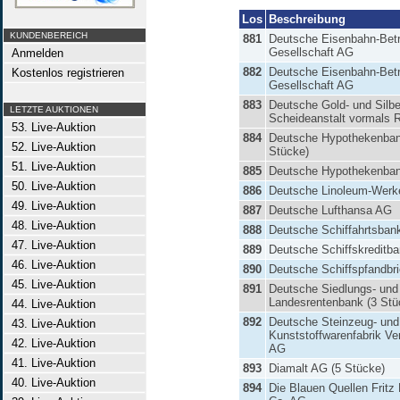
Los
Beschreibung
KUNDENBEREICH
881
Deutsche Eisenbahn-Betr
Gesellschaft AG
Anmelden
882
Deutsche Eisenbahn-Betr
Kostenlos registrieren
Gesellschaft AG
883
Deutsche Gold- und Silbe
LETZTE AUKTIONEN
Scheideanstalt vormals 
53. Live-Auktion
884
Deutsche Hypothekenban
52. Live-Auktion
Stücke)
51. Live-Auktion
885
Deutsche Hypothekenban
50. Live-Auktion
886
Deutsche Linoleum-Wer
49. Live-Auktion
887
Deutsche Lufthansa AG
48. Live-Auktion
888
Deutsche Schiffahrtsban
47. Live-Auktion
889
Deutsche Schiffskreditb
46. Live-Auktion
890
Deutsche Schiffspfandbr
45. Live-Auktion
891
Deutsche Siedlungs- und
Landesrentenbank (3 Stü
44. Live-Auktion
892
Deutsche Steinzeug- und
43. Live-Auktion
Kunststoffwarenfabrik Ve
42. Live-Auktion
AG
41. Live-Auktion
893
Diamalt AG (5 Stücke)
40. Live-Auktion
894
Die Blauen Quellen Fritz