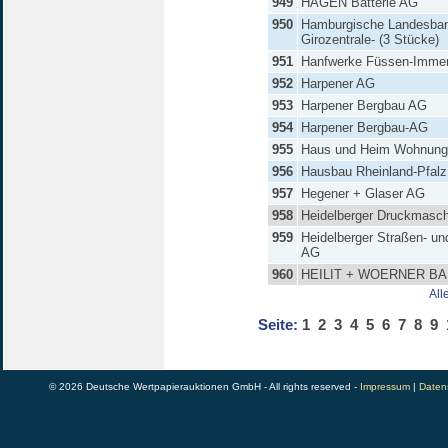
949
HAGEN Batterie AG
950
Hamburgische Landesban
Girozentrale- (3 Stücke)
951
Hanfwerke Füssen-Imme
952
Harpener AG
953
Harpener Bergbau AG
954
Harpener Bergbau-AG
955
Haus und Heim Wohnun
956
Hausbau Rheinland-Pfal
957
Hegener + Glaser AG
958
Heidelberger Druckmasc
959
Heidelberger Straßen- u
AG
960
HEILIT + WOERNER B
All
Seite:
1
2
3
4
5
6
7
8
9
© 2026 Deutsche Wertpapierauktionen GmbH - All rights reserved -
Impressum
|
Daten