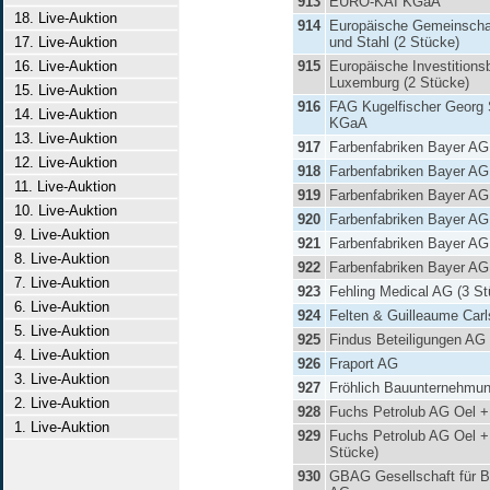
913
EURO-KAI KGaA
18. Live-Auktion
914
Europäische Gemeinschaf
17. Live-Auktion
und Stahl (2 Stücke)
16. Live-Auktion
915
Europäische Investitions
Luxemburg (2 Stücke)
15. Live-Auktion
916
FAG Kugelfischer Georg 
14. Live-Auktion
KGaA
13. Live-Auktion
917
Farbenfabriken Bayer AG
12. Live-Auktion
918
Farbenfabriken Bayer AG
11. Live-Auktion
919
Farbenfabriken Bayer AG
10. Live-Auktion
920
Farbenfabriken Bayer AG
9. Live-Auktion
921
Farbenfabriken Bayer AG
8. Live-Auktion
922
Farbenfabriken Bayer AG
7. Live-Auktion
923
Fehling Medical AG (3 St
6. Live-Auktion
924
Felten & Guilleaume Car
5. Live-Auktion
925
Findus Beteiligungen AG
4. Live-Auktion
926
Fraport AG
3. Live-Auktion
927
Fröhlich Bauunternehmu
2. Live-Auktion
928
Fuchs Petrolub AG Oel 
1. Live-Auktion
929
Fuchs Petrolub AG Oel +
Stücke)
930
GBAG Gesellschaft für B