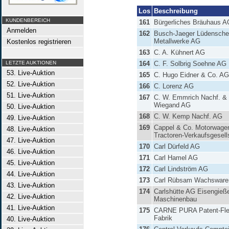
Los
Beschreibung
KUNDENBEREICH
161
Bürgerliches Bräuhaus A
Anmelden
162
Busch-Jaeger Lüdensche
Metallwerke AG
Kostenlos registrieren
163
C. A. Kühnert AG
LETZTE AUKTIONEN
164
C. F. Solbrig Soehne AG
53. Live-Auktion
165
C. Hugo Eidner & Co. AG
52. Live-Auktion
166
C. Lorenz AG
51. Live-Auktion
167
C. W. Emmrich Nachf. &
Wiegand AG
50. Live-Auktion
168
C. W. Kemp Nachf. AG
49. Live-Auktion
169
Cappel & Co. Motorwage
48. Live-Auktion
Tractoren-Verkaufsgesell
47. Live-Auktion
170
Carl Dürfeld AG
46. Live-Auktion
171
Carl Hamel AG
45. Live-Auktion
172
Carl Lindström AG
44. Live-Auktion
173
Carl Rübsam Wachswaren
43. Live-Auktion
174
Carlshütte AG Eisengieße
42. Live-Auktion
Maschinenbau
41. Live-Auktion
175
CARNE PURA Patent-Flei
Fabrik
40. Live-Auktion