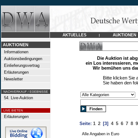
AKTUELLES
AUKTIONEN
|
AUKTIONEN
Informationen
Die Auktion ist ab
Auktionsbedingungen
ein Los interessieren, m
Einlieferungsvertrag
Wir bemühen uns dan
Erläuterungen
Bitte klicken Sie 
Newsletter
Sie haben den fo
NACHVERKAUF / EGEBNISSE
54. Live-Auktion
LIVE BIETEN
Erläuterungen
Seite:
1
2
[3]
4
5
6
7
8
9
Alle Angaben in Euro