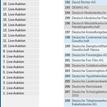
192
David Richter AG
18. Live-Auktion
193
DEMAG AG
17. Live-Auktion
194
Deutsch-Niederländisch
16. Live-Auktion
195
Deutsch-Ukrainische Fl
15. Live-Auktion
196
Deutsch-Westafrikanisch
14. Live-Auktion
Handelsgesellschaft
13. Live-Auktion
197
Deutsche Ansiedlungsba
12. Live-Auktion
198
Deutsche Continental-Ga
11. Live-Auktion
Gesellschaft
10. Live-Auktion
199
Deutsche Dampfschifffah
Gesellschaft Hansa
9. Live-Auktion
200
Deutsche Fensterglas-A
8. Live-Auktion
201
Deutsche Fox Film AG
7. Live-Auktion
202
Deutsche Golddiskontba
6. Live-Auktion
203
Deutsche Grammophon-
5. Live-Auktion
204
Deutsche Hypothekenba
4. Live-Auktion
205
Deutsche Landmannban
3. Live-Auktion
206
Deutsche Reichsbank
2. Live-Auktion
207
Deutsche Schutzgebietsa
1. Live-Auktion
1910
208
Deutsche Telephonwerke
Kabelindustrie AG