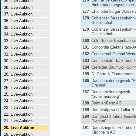
176
Central Verkaufs-Comptoi
39. Live-Auktion
Hintermauerungssteinen
38. Live-Auktion
177
Charlottenburger Wasser
37. Live-Auktion
178
Coblenzer Strassenbahn-
36. Live-Auktion
Gesellschaft
35. Live-Auktion
179
Coblenzer Strassenbahn-
Gesellschaft
34. Live-Auktion
180
Cöln-Bonner Eisenbahne
33. Live-Auktion
181
Concordia Elektrizitäts-
32. Live-Auktion
182
Continental Gummi-Wer
31. Live-Auktion
183
Continentale Bank- und 
30. Live-Auktion
184
Crefelder Baumwoll-Spinn
29. Live-Auktion
185
D. Götte & Zimmermann
28. Live-Auktion
186
Dachschieferbergwerk “P
27. Live-Auktion
Oranien”
26. Live-Auktion
187
Dachschieferbergwerk
25. Live-Auktion
“Schelmersberg”
24. Live-Auktion
188
Daimler-Benz AG
23. Live-Auktion
189
Dampfsägewerk Lollar B
22. Live-Auktion
190
Dampfschifffahrts-Gesell
21. Live-Auktion
“Neptun”
20. Live-Auktion
191
Dampfziegelei Erz- und 
Kirchheim AG
19. Live-Auktion