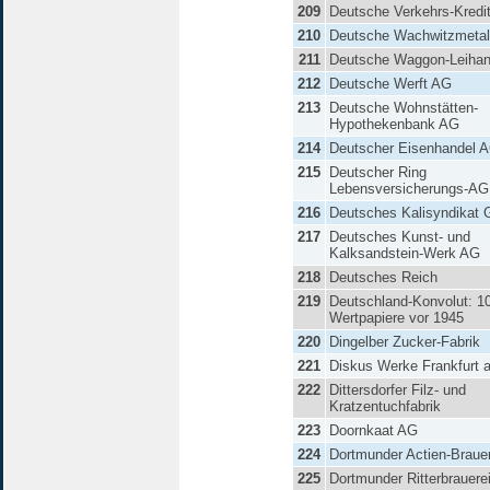
209
Deutsche Verkehrs-Kredi
210
Deutsche Wachwitzmetal
211
Deutsche Waggon-Leihan
212
Deutsche Werft AG
213
Deutsche Wohnstätten-
Hypothekenbank AG
214
Deutscher Eisenhandel 
215
Deutscher Ring
Lebensversicherungs-AG
216
Deutsches Kalisyndikat
217
Deutsches Kunst- und
Kalksandstein-Werk AG
218
Deutsches Reich
219
Deutschland-Konvolut: 1
Wertpapiere vor 1945
220
Dingelber Zucker-Fabrik
221
Diskus Werke Frankfurt
222
Dittersdorfer Filz- und
Kratzentuchfabrik
223
Doornkaat AG
224
Dortmunder Actien-Brauer
225
Dortmunder Ritterbrauere