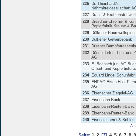
226
Dr. Theinhardt's
Nährmittelgesellschaft A
227
Draht- & Kratzenstoffwe
228
Dresdner Chromo- & Kun
Papierfabrik Krause & 
229
Dülkener Baumwollspinne
230
Dülkener Gewerbebank
231
Dürener Dampfstrassenb
232
Düsseldorfer Thon- und Z
AG
233
E. Baensch jun. AG Buch-
Offset- und Kupfertiefdru
234
Eduard Lingel Schuhfabr
235
EHRAG Eisen-Holz-Riem
AG
236
Eisenacher Ziegelei-AG
237
Eisenbahn-Bank
238
Eisenbahn-Renten-Bank
239
Eisenbahn-Renten-Bank
240
Eisengiesserei & Schlos
All
Seite:
1
2
[3]
4
5
6
7
8
9