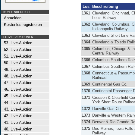
Los
Beschreibung
KUNDENBEREICH
1361
Cleveland, Cincinnati, C
Louis Railway
Anmelden
1362
Cleveland, Columbus, Ci
Kostenlos registrieren
Indianapolis Railway
1363
Cleveland Short Line Ra
LETZTE AUKTIONEN
1364
Cleveland & Toledo Rail
53. Live-Auktion
1365
Columbus, Chicago & In
52. Live-Auktion
Central Railway
51. Live-Auktion
1366
Columbus Southern Rai
50. Live-Auktion
1367
Columbus Southern Rail
49. Live-Auktion
1368
Connecticut & Passumps
48. Live-Auktion
Railroad
47. Live-Auktion
1369
Continental Gas Co.
46. Live-Auktion
1370
Continental Passenger 
45. Live-Auktion
1371
Cresson & Clearfield C
York Short Route Railro
44. Live-Auktion
1372
Danville Gas Co.
43. Live-Auktion
1373
Danville & Western Rail
42. Live-Auktion
1374
Denver & Rio Grande Ra
41. Live-Auktion
1375
Des Moines, Iowa Falls 
40. Live-Auktion
Railway