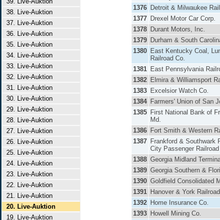
39. Live-Auktion
1376
Detroit & Milwaukee Rai
38. Live-Auktion
1377
Drexel Motor Car Corp.
37. Live-Auktion
1378
Durant Motors, Inc.
36. Live-Auktion
1379
Durham & South Carolin
35. Live-Auktion
1380
East Kentucky Coal, Lu
34. Live-Auktion
Railroad Co.
33. Live-Auktion
1381
East Pennsylvania Railr
32. Live-Auktion
1382
Elmira & Williamsport Ra
31. Live-Auktion
1383
Excelsior Watch Co.
30. Live-Auktion
1384
Farmers' Union of San 
29. Live-Auktion
1385
First National Bank of F
Md.
28. Live-Auktion
1386
Fort Smith & Western Ra
27. Live-Auktion
1387
Frankford & Southwark P
26. Live-Auktion
City Passenger Railroad
25. Live-Auktion
1388
Georgia Midland Termina
24. Live-Auktion
1389
Georgia Southern & Flor
23. Live-Auktion
1390
Goldfield Consolidated 
22. Live-Auktion
1391
Hanover & York Railroad
21. Live-Auktion
1392
Home Insurance Co.
20. Live-Auktion
1393
Howell Mining Co.
19. Live-Auktion