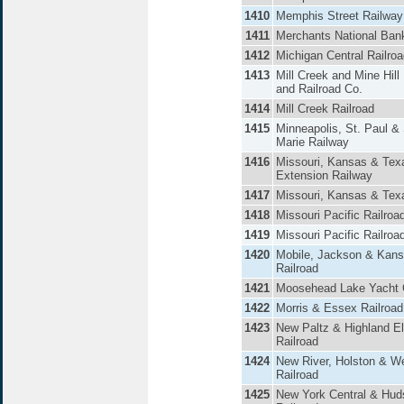
1410
Memphis Street Railway
1411
Merchants National Ban
1412
Michigan Central Railro
1413
Mill Creek and Mine Hill
and Railroad Co.
1414
Mill Creek Railroad
1415
Minneapolis, St. Paul & 
Marie Railway
1416
Missouri, Kansas & Tex
Extension Railway
1417
Missouri, Kansas & Tex
1418
Missouri Pacific Railroa
1419
Missouri Pacific Railroa
1420
Mobile, Jackson & Kans
Railroad
1421
Moosehead Lake Yacht 
1422
Morris & Essex Railroad
1423
New Paltz & Highland El
Railroad
1424
New River, Holston & W
Railroad
1425
New York Central & Hud