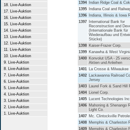
1394
Indian Ridge Coal & Co
18. Live-Auktion
1395
Indiana Coal and Railwa
17. Live-Auktion
1396
Indiana, Illinois & Iowa 
16. Live-Auktion
1397
International Bank for
15. Live-Auktion
Reconstruction and Dev
14. Live-Auktion
(Internationale Bank für
Wiederaufbau und Entwic
13. Live-Auktion
Stücke)
12. Live-Auktion
1398
Kaiser-Frazer Corp.
11. Live-Auktion
1399
Kanawha & West Virgini
10. Live-Auktion
1400
Konvolut USA - 25 vers
9. Live-Auktion
Aktien und Anleihen
8. Live-Auktion
1401
La Crosse & Milwaukee 
7. Live-Auktion
1402
Lackawanna Railroad Co
Jersey
6. Live-Auktion
1403
Laurel Fork & Sand Hill 
5. Live-Auktion
1404
Lionel Corp.
4. Live-Auktion
1405
Lucent Technologies Inc
3. Live-Auktion
1406
Mahoning & Shenango R
2. Live-Auktion
Light Co.
1. Live-Auktion
1407
Mc. Clintockville Petrol
1408
Memphis & Charleston R
1409
Memphis & Charleston 