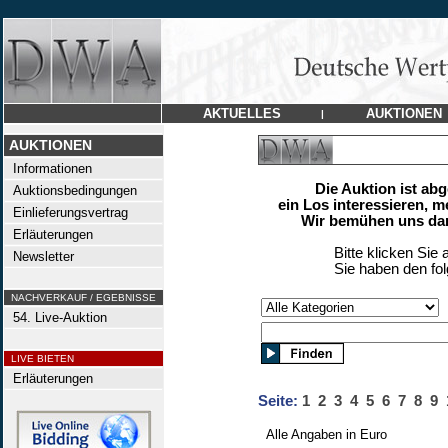
AKTUELLES
AUKTIONEN
|
AUKTIONEN
Informationen
Die Auktion ist ab
Auktionsbedingungen
ein Los interessieren, m
Einlieferungsvertrag
Wir bemühen uns dan
Erläuterungen
Bitte klicken Sie 
Newsletter
Sie haben den fo
NACHVERKAUF / EGEBNISSE
54. Live-Auktion
LIVE BIETEN
Erläuterungen
Seite:
1
2
3
4
5
6
7
8
9
Alle Angaben in Euro