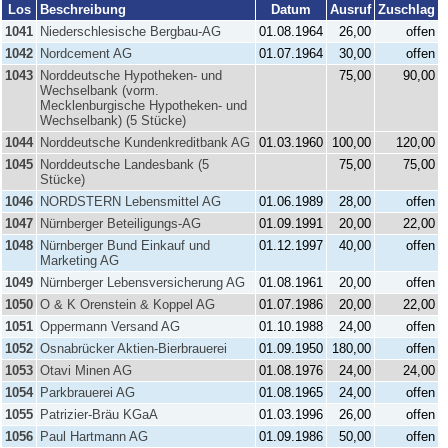
Los
Beschreibung
Datum
Ausruf
Zuschlag
1041
Niederschlesische Bergbau-AG
01.08.1964
26,00
offen
1042
Nordcement AG
01.07.1964
30,00
offen
1043
Norddeutsche Hypotheken- und
75,00
90,00
Wechselbank (vorm.
Mecklenburgische Hypotheken- und
Wechselbank) (5 Stücke)
1044
Norddeutsche Kundenkreditbank AG
01.03.1960
100,00
120,00
1045
Norddeutsche Landesbank (5
75,00
75,00
Stücke)
1046
NORDSTERN Lebensmittel AG
01.06.1989
28,00
offen
1047
Nürnberger Beteiligungs-AG
01.09.1991
20,00
22,00
1048
Nürnberger Bund Einkauf und
01.12.1997
40,00
offen
Marketing AG
1049
Nürnberger Lebensversicherung AG
01.08.1961
20,00
offen
1050
O & K Orenstein & Koppel AG
01.07.1986
20,00
22,00
1051
Oppermann Versand AG
01.10.1988
24,00
offen
1052
Osnabrücker Aktien-Bierbrauerei
01.09.1950
180,00
offen
1053
Otavi Minen AG
01.08.1976
24,00
24,00
1054
Parkbrauerei AG
01.08.1965
24,00
offen
1055
Patrizier-Bräu KGaA
01.03.1996
26,00
offen
1056
Paul Hartmann AG
01.09.1986
50,00
offen