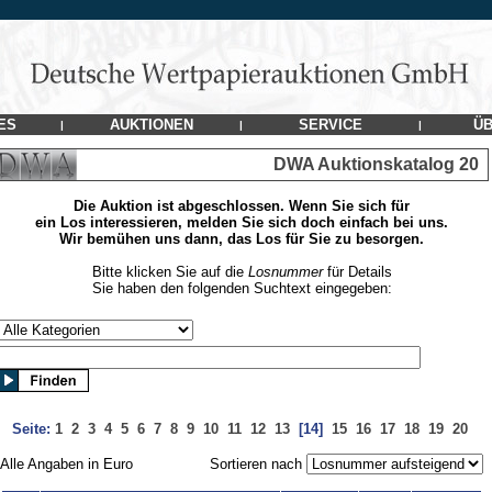
ES
AUKTIONEN
SERVICE
ÜB
|
|
|
DWA Auktionskatalog 20
Die Auktion ist abgeschlossen. Wenn Sie sich für
ein Los interessieren, melden Sie sich doch einfach bei uns.
Wir bemühen uns dann, das Los für Sie zu besorgen.
Bitte klicken Sie auf die
Losnummer
für Details
Sie haben den folgenden Suchtext eingegeben:
Seite:
1
2
3
4
5
6
7
8
9
10
11
12
13
[14]
15
16
17
18
19
20
Alle Angaben in Euro
Sortieren nach