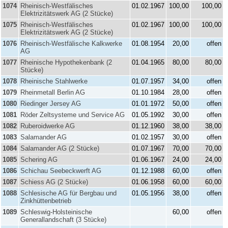
1074
Rheinisch-Westfälisches
01.02.1967
100,00
100,00
Elektrizitätswerk AG (2 Stücke)
1075
Rheinisch-Westfälisches
01.02.1967
100,00
100,00
Elektrizitätswerk AG (2 Stücke)
1076
Rheinisch-Westfälische Kalkwerke
01.08.1954
20,00
offen
AG
1077
Rheinische Hypothekenbank (2
01.04.1965
80,00
80,00
Stücke)
1078
Rheinische Stahlwerke
01.07.1957
34,00
offen
1079
Rheinmetall Berlin AG
01.10.1984
28,00
offen
1080
Riedinger Jersey AG
01.01.1972
50,00
offen
1081
Röder Zeltsysteme und Service AG
01.05.1992
30,00
offen
1082
Ruberoidwerke AG
01.12.1960
38,00
38,00
1083
Salamander AG
01.02.1957
30,00
offen
1084
Salamander AG (2 Stücke)
01.07.1967
70,00
70,00
1085
Schering AG
01.06.1967
24,00
24,00
1086
Schichau Seebeckwerft AG
01.12.1988
60,00
offen
1087
Schiess AG (2 Stücke)
01.06.1958
60,00
60,00
1088
Schlesische AG für Bergbau und
01.05.1956
38,00
offen
Zinkhüttenbetrieb
1089
Schleswig-Holsteinische
60,00
offen
Generallandschaft (3 Stücke)