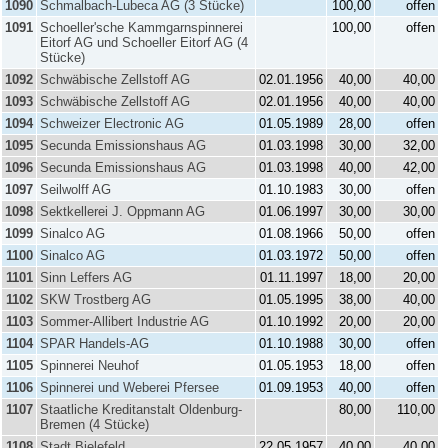
1090
Schmalbach-Lubeca AG (3 Stücke)
100,00
offen
1091
Schoeller'sche Kammgarnspinnerei
100,00
offen
Eitorf AG und Schoeller Eitorf AG (4
Stücke)
1092
Schwäbische Zellstoff AG
02.01.1956
40,00
40,00
1093
Schwäbische Zellstoff AG
02.01.1956
40,00
40,00
1094
Schweizer Electronic AG
01.05.1989
28,00
offen
1095
Secunda Emissionshaus AG
01.03.1998
30,00
32,00
1096
Secunda Emissionshaus AG
01.03.1998
40,00
42,00
1097
Seilwolff AG
01.10.1983
30,00
offen
1098
Sektkellerei J. Oppmann AG
01.06.1997
30,00
30,00
1099
Sinalco AG
01.08.1966
50,00
offen
1100
Sinalco AG
01.03.1972
50,00
offen
1101
Sinn Leffers AG
01.11.1997
18,00
20,00
1102
SKW Trostberg AG
01.05.1995
38,00
40,00
1103
Sommer-Allibert Industrie AG
01.10.1992
20,00
20,00
1104
SPAR Handels-AG
01.10.1988
30,00
offen
1105
Spinnerei Neuhof
01.05.1953
18,00
offen
1106
Spinnerei und Weberei Pfersee
01.09.1953
40,00
offen
1107
Staatliche Kreditanstalt Oldenburg-
80,00
110,00
Bremen (4 Stücke)
1108
Stadt Bielefeld
22.05.1957
40,00
40,00