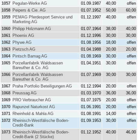
1057
Pegulan-Werke AG
01.09.1987
40,00
offen
1058
Peipers & Cie. AG
01.07.1952
50,00
60,00
1059
PEMAG Pferdesport Service und
01.12.1997
40,00
offen
Marketing AG
1060
Philipp Holzmann AG
01.07.1964
38,00
40,00
1061
Phoenix AG
01.12.1996
30,00
30,00
1062
Phywe AG
01.08.1956
18,00
offen
1063
Pietzsch AG
01.04.1988
20,00
20,00
1064
Pintsch Bamag AG
01.08.1969
30,00
offen
1065
Porzellanfabrik Waldsassen
01.04.1951
30,00
offen
Bareuther & Co. AG
1066
Porzellanfabrik Waldsassen
01.07.1969
30,00
30,00
Bareuther & Co. AG
1067
Praha Portfolio Beteiligungen AG
01.12.1994
20,00
offen
1068
Preussag AG
01.03.1970
36,00
36,00
1069
PRO Verbraucher AG
01.07.1975
20,00
offen
1070
Rapunzel Naturkost AG
01.06.1991
20,00
offen
1071
Rheinhold & Mahla AG
01.08.1991
14,00
offen
1072
Rheinisch-Westfälische Boden-
01.09.1953
30,00
offen
Credit-Bank
1073
Rheinisch-Westfälische Boden-
01.12.1952
40,00
46,00
Credit-Bank (2 Stücke)