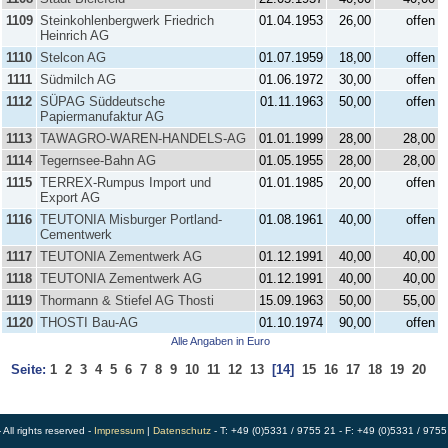
1109
Steinkohlenbergwerk Friedrich
01.04.1953
26,00
offen
Heinrich AG
1110
Stelcon AG
01.07.1959
18,00
offen
1111
Südmilch AG
01.06.1972
30,00
offen
1112
SÜPAG Süddeutsche
01.11.1963
50,00
offen
Papiermanufaktur AG
1113
TAWAGRO-WAREN-HANDELS-AG
01.01.1999
28,00
28,00
1114
Tegernsee-Bahn AG
01.05.1955
28,00
28,00
1115
TERREX-Rumpus Import und
01.01.1985
20,00
offen
Export AG
1116
TEUTONIA Misburger Portland-
01.08.1961
40,00
offen
Cementwerk
1117
TEUTONIA Zementwerk AG
01.12.1991
40,00
40,00
1118
TEUTONIA Zementwerk AG
01.12.1991
40,00
40,00
1119
Thormann & Stiefel AG Thosti
15.09.1963
50,00
55,00
1120
THOSTI Bau-AG
01.10.1974
90,00
offen
Alle Angaben in Euro
Seite:
1
2
3
4
5
6
7
8
9
10
11
12
13
[14]
15
16
17
18
19
20
ll rights reserved -
Impressum
|
Datenschutz
- T: +49 (0)5331 / 9755 21 - F: +49 (0)5331 / 9755