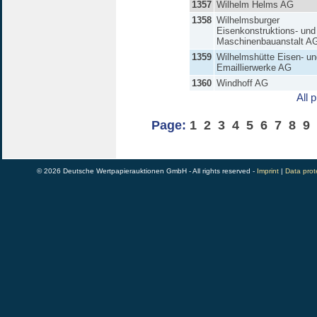
1357
Wilhelm Helms AG
1358
Wilhelmsburger
Eisenkonstruktions- und
Maschinenbauanstalt A
1359
Wilhelmshütte Eisen- un
Emaillierwerke AG
1360
Windhoff AG
All 
Page:
1
2
3
4
5
6
7
8
9
© 2026 Deutsche Wertpapierauktionen GmbH - All rights reserved -
Imprint
|
Data prot