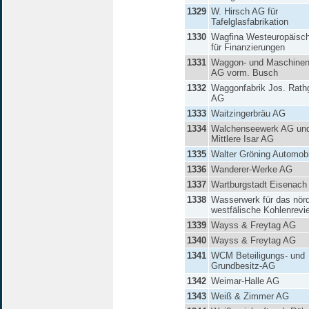
1329
W. Hirsch AG für
Tafelglasfabrikation
1330
Wagfina Westeuropäisc
für Finanzierungen
1331
Waggon- und Maschinen
AG vorm. Busch
1332
Waggonfabrik Jos. Rath
AG
1333
Waitzingerbräu AG
1334
Walchenseewerk AG un
Mittlere Isar AG
1335
Walter Gröning Automob
1336
Wanderer-Werke AG
1337
Wartburgstadt Eisenach
1338
Wasserwerk für das nörd
westfälische Kohlenrevi
1339
Wayss & Freytag AG
1340
Wayss & Freytag AG
1341
WCM Beteiligungs- und
Grundbesitz-AG
1342
Weimar-Halle AG
1343
Weiß & Zimmer AG