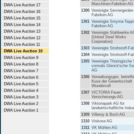
Maschinen-Fabriken AG
DWA Live Auction 17
1300
Vereinigte Serviergeräte-
DWA Live Auction 16
Fabriken AG
DWA Live Auction 15
1301
Vereinigte Smyrna-Teppi
DWA Live Auction 14
Fabriken AG
DWA Live Auction 13
1302
Vereinigte Stahlwerke A
(United Steel Works
DWA Live Auction 12
Corporation)
DWA Live Auction 11
1303
Vereinigte Strohstoff-Fa
DWA Live Auction 10
1304
Vereinigte Strohstoff-Fa
DWA Live Auction 9
1305
Vereinigte Thüringische 
DWA Live Auction 8
vormals Glenck'sche Sa
AG
DWA Live Auction 7
1306
Verwaltungsges. betreff
DWA Live Auction 6
Kuxe der Gewerkschaft
DWA Live Auction 5
Wundervoll
DWA Live Auction 4
1307
VICTORIA Feuer-
Versicherungs-AG
DWA Live Auction 3
1308
Viktoriapark AG für
DWA Live Auction 2
landwirtschaftliche Indus
DWA Live Auction 1
1309
Villeroy & Boch AG
1310
Viskose AG
1311
VK Mühlen AG