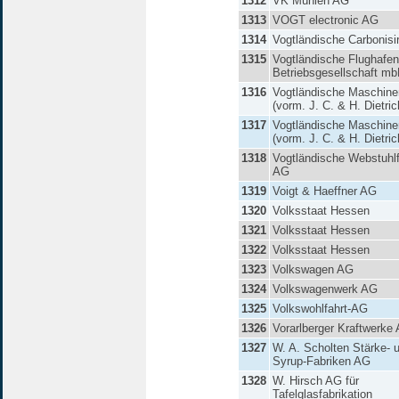
1312
VK Mühlen AG
1313
VOGT electronic AG
1314
Vogtländische Carbonisir
1315
Vogtländische Flughafen
Betriebsgesellschaft m
1316
Vogtländische Maschine
(vorm. J. C. & H. Dietri
1317
Vogtländische Maschine
(vorm. J. C. & H. Dietri
1318
Vogtländische Webstuhlf
AG
1319
Voigt & Haeffner AG
1320
Volksstaat Hessen
1321
Volksstaat Hessen
1322
Volksstaat Hessen
1323
Volkswagen AG
1324
Volkswagenwerk AG
1325
Volkswohlfahrt-AG
1326
Vorarlberger Kraftwerke
1327
W. A. Scholten Stärke- 
Syrup-Fabriken AG
1328
W. Hirsch AG für
Tafelglasfabrikation