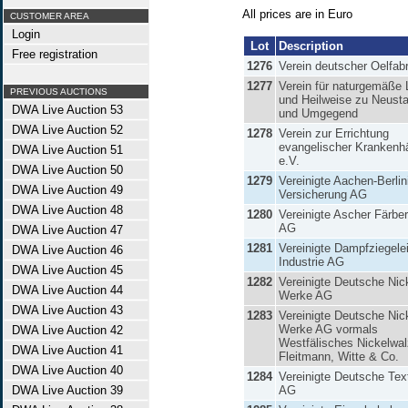
All prices are in Euro
CUSTOMER AREA
Login
Lot
Description
Free registration
1276
Verein deutscher Oelfab
1277
Verein für naturgemäße 
PREVIOUS AUCTIONS
und Heilweise zu Neusta
DWA Live Auction 53
und Umgegend
DWA Live Auction 52
1278
Verein zur Errichtung
evangelischer Krankenh
DWA Live Auction 51
e.V.
DWA Live Auction 50
1279
Vereinigte Aachen-Berli
DWA Live Auction 49
Versicherung AG
DWA Live Auction 48
1280
Vereinigte Ascher Färbe
AG
DWA Live Auction 47
1281
Vereinigte Dampfziegele
DWA Live Auction 46
Industrie AG
DWA Live Auction 45
1282
Vereinigte Deutsche Nic
DWA Live Auction 44
Werke AG
DWA Live Auction 43
1283
Vereinigte Deutsche Nic
Werke AG vormals
DWA Live Auction 42
Westfälisches Nickelwa
DWA Live Auction 41
Fleitmann, Witte & Co.
DWA Live Auction 40
1284
Vereinigte Deutsche Tex
DWA Live Auction 39
AG