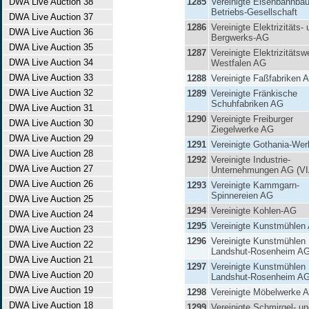
DWA Live Auction 38
1285
Vereinigte Eisenbahnbau
Betriebs-Gesellschaft
DWA Live Auction 37
1286
Vereinigte Elektrizitäts-
DWA Live Auction 36
Bergwerks-AG
DWA Live Auction 35
1287
Vereinigte Elektrizitätsw
DWA Live Auction 34
Westfalen AG
DWA Live Auction 33
1288
Vereinigte Faßfabriken 
DWA Live Auction 32
1289
Vereinigte Fränkische
Schuhfabriken AG
DWA Live Auction 31
1290
Vereinigte Freiburger
DWA Live Auction 30
Ziegelwerke AG
DWA Live Auction 29
1291
Vereinigte Gothania-We
DWA Live Auction 28
1292
Vereinigte Industrie-
DWA Live Auction 27
Unternehmungen AG (V
DWA Live Auction 26
1293
Vereinigte Kammgarn-
Spinnereien AG
DWA Live Auction 25
1294
Vereinigte Kohlen-AG
DWA Live Auction 24
1295
Vereinigte Kunstmühlen
DWA Live Auction 23
1296
Vereinigte Kunstmühlen
DWA Live Auction 22
Landshut-Rosenheim A
DWA Live Auction 21
1297
Vereinigte Kunstmühlen
DWA Live Auction 20
Landshut-Rosenheim A
DWA Live Auction 19
1298
Vereinigte Möbelwerke 
DWA Live Auction 18
1299
Vereinigte Schmirgel- u