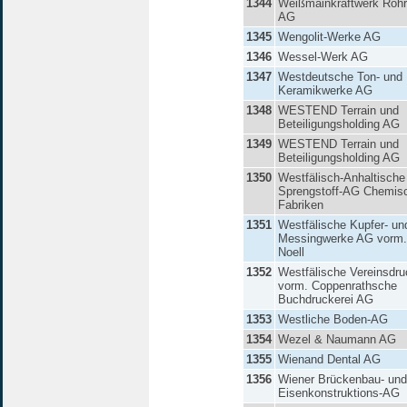
1344
Weißmainkraftwerk Röhr
AG
1345
Wengolit-Werke AG
1346
Wessel-Werk AG
1347
Westdeutsche Ton- und
Keramikwerke AG
1348
WESTEND Terrain und
Beteiligungsholding AG
1349
WESTEND Terrain und
Beteiligungsholding AG
1350
Westfälisch-Anhaltische
Sprengstoff-AG Chemis
Fabriken
1351
Westfälische Kupfer- un
Messingwerke AG vorm.
Noell
1352
Westfälische Vereinsdru
vorm. Coppenrathsche
Buchdruckerei AG
1353
Westliche Boden-AG
1354
Wezel & Naumann AG
1355
Wienand Dental AG
1356
Wiener Brückenbau- und
Eisenkonstruktions-AG