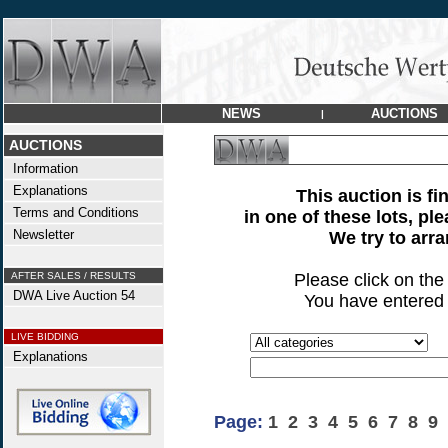
NEWS
AUCTIONS
|
AUCTIONS
Information
Explanations
This auction is fi
Terms and Conditions
in one of these lots, pl
Newsletter
We try to arr
AFTER SALES / RESULTS
Please click on th
DWA Live Auction 54
You have entered 
LIVE BIDDING
Explanations
Page:
1
2
3
4
5
6
7
8
9