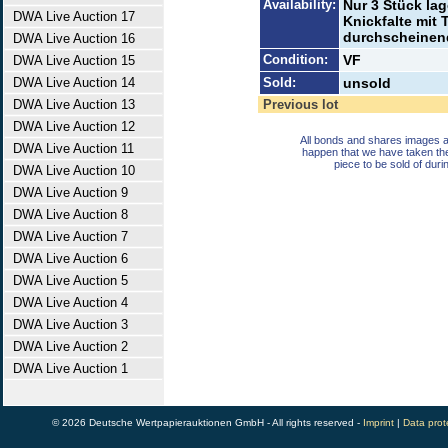
Availability:
Nur 3 Stück lag
DWA Live Auction 17
Knickfalte mit 
durchscheinend
DWA Live Auction 16
Condition:
VF
DWA Live Auction 15
DWA Live Auction 14
Sold:
unsold
DWA Live Auction 13
Previous lot
DWA Live Auction 12
All bonds and shares images a
DWA Live Auction 11
happen that we have taken th
piece to be sold of duri
DWA Live Auction 10
DWA Live Auction 9
DWA Live Auction 8
DWA Live Auction 7
DWA Live Auction 6
DWA Live Auction 5
DWA Live Auction 4
DWA Live Auction 3
DWA Live Auction 2
DWA Live Auction 1
© 2026 Deutsche Wertpapierauktionen GmbH - All rights reserved -
Imprint
|
Data prot