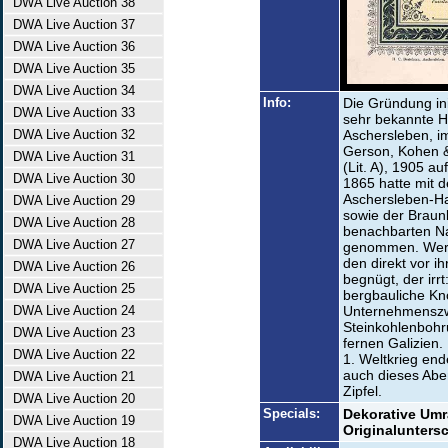
DWA Live Auction 38
DWA Live Auction 37
DWA Live Auction 36
DWA Live Auction 35
DWA Live Auction 34
Info:
Die Gründung ini
DWA Live Auction 33
sehr bekannte H
DWA Live Auction 32
Aschersleben, i
Gerson, Kohen 
DWA Live Auction 31
(Lit. A), 1905 a
DWA Live Auction 30
1865 hatte mit 
Aschersleben-Ha
DWA Live Auction 29
sowie der Braun
DWA Live Auction 28
benachbarten Na
DWA Live Auction 27
genommen. Wer a
den direkt vor i
DWA Live Auction 26
begnügt, der irr
DWA Live Auction 25
bergbauliche Kn
DWA Live Auction 24
Unternehmenszwe
Steinkohlenbohr
DWA Live Auction 23
fernen Galizien
DWA Live Auction 22
1. Weltkrieg en
auch dieses Abe
DWA Live Auction 21
Zipfel.
DWA Live Auction 20
Specials:
Dekorative Um
DWA Live Auction 19
Originaluntersc
DWA Live Auction 18