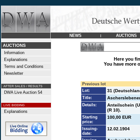
NEWS
AUCTIONS
|
AUCTIONS
Information
Here you find
Explanations
You have more op
Terms and Conditions
Newsletter
Previous lot
AFTER SALES / RESULTS
Lot:
31 (Deutschlan
DWA Live Auction 54
Title:
Ascherslebene
Details:
Anteilschein (U
LIVE BIDDING
(R 10).
Explanations
Starting
100,00 EUR
price:
Issuing-
12.02.1904
date: