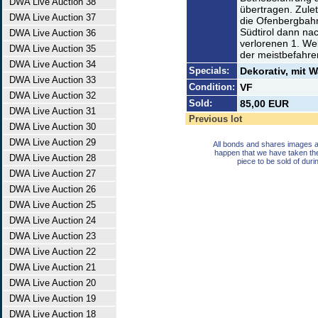
DWA Live Auction 38
übertragen. Zulet
DWA Live Auction 37
die Ofenbergbahn
Südtirol dann na
DWA Live Auction 36
verlorenen 1. Wel
DWA Live Auction 35
der meistbefahren
DWA Live Auction 34
Specials:
Dekorativ, mit W
DWA Live Auction 33
Condition:
VF
DWA Live Auction 32
Sold:
85,00 EUR
DWA Live Auction 31
Previous lot
DWA Live Auction 30
DWA Live Auction 29
All bonds and shares images a
happen that we have taken th
DWA Live Auction 28
piece to be sold of duri
DWA Live Auction 27
DWA Live Auction 26
DWA Live Auction 25
DWA Live Auction 24
DWA Live Auction 23
DWA Live Auction 22
DWA Live Auction 21
DWA Live Auction 20
DWA Live Auction 19
DWA Live Auction 18