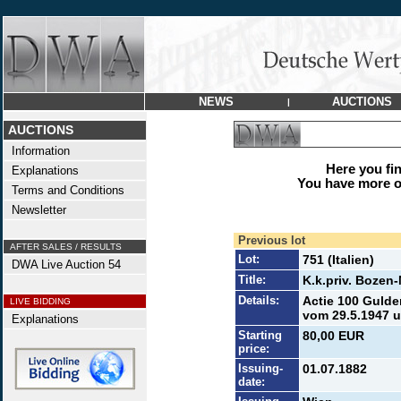
NEWS
AUCTIONS
|
AUCTIONS
Information
Here you find
Explanations
You have more op
Terms and Conditions
Newsletter
Previous lot
AFTER SALES / RESULTS
Lot:
751 (Italien)
DWA Live Auction 54
Title:
K.k.priv. Bozen
Details:
Actie 100 Gulde
LIVE BIDDING
vom 29.5.1947 u
Explanations
Starting
80,00 EUR
price:
Issuing-
01.07.1882
date: