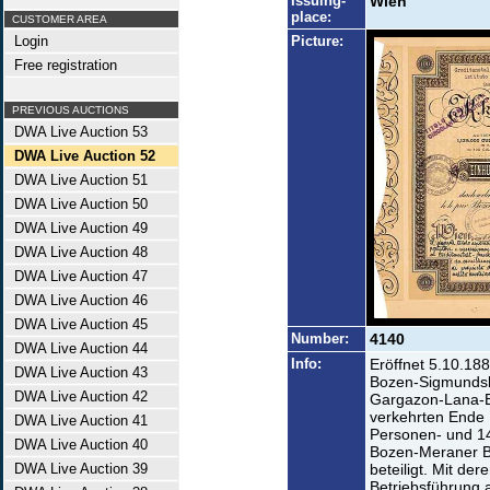
Issuing-
Wien
place:
CUSTOMER AREA
Login
Picture:
Free registration
PREVIOUS AUCTIONS
DWA Live Auction 53
DWA Live Auction 52
DWA Live Auction 51
DWA Live Auction 50
DWA Live Auction 49
DWA Live Auction 48
DWA Live Auction 47
DWA Live Auction 46
DWA Live Auction 45
Number:
4140
DWA Live Auction 44
Info:
Eröffnet 5.10.188
DWA Live Auction 43
Bozen-Sigmundskr
DWA Live Auction 42
Gargazon-Lana-B
verkehrten Ende
DWA Live Auction 41
Personen- und 1
DWA Live Auction 40
Bozen-Meraner B
DWA Live Auction 39
beteiligt. Mit de
Betriebsführung 