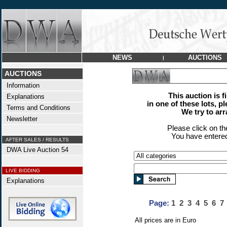
NEWS
AUCTIONS
|
AUCTIONS
Information
This auction is f
Explanations
in one of these lots, p
Terms and Conditions
We try to ar
Newsletter
Please click on t
You have entered
AFTER SALES / RESULTS
DWA Live Auction 54
LIVE BIDDING
Explanations
Page:
1
2
3
4
5
6
7
All prices are in Euro