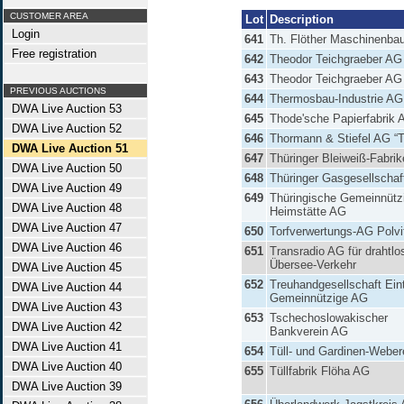
CUSTOMER AREA
Lot
Description
Login
641
Th. Flöther Maschinenba
Free registration
642
Theodor Teichgraeber AG
643
Theodor Teichgraeber AG
PREVIOUS AUCTIONS
644
Thermosbau-Industrie AG
DWA Live Auction 53
645
Thode'sche Papierfabrik 
DWA Live Auction 52
646
Thormann & Stiefel AG “T
DWA Live Auction 51
647
Thüringer Bleiweiß-Fabri
DWA Live Auction 50
648
Thüringer Gasgesellschaf
DWA Live Auction 49
649
Thüringische Gemeinnütz
DWA Live Auction 48
Heimstätte AG
DWA Live Auction 47
650
Torfverwertungs-AG Polvi
DWA Live Auction 46
651
Transradio AG für drahtlo
Übersee-Verkehr
DWA Live Auction 45
652
Treuhandgesellschaft Ein
DWA Live Auction 44
Gemeinnützige AG
DWA Live Auction 43
653
Tschechoslowakischer
DWA Live Auction 42
Bankverein AG
DWA Live Auction 41
654
Tüll- und Gardinen-Weber
DWA Live Auction 40
655
Tüllfabrik Flöha AG
DWA Live Auction 39