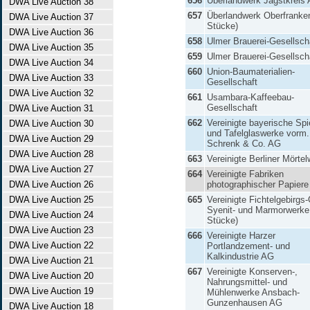
656
Überlandwerk Jagstkreis
DWA Live Auction 38
657
Überlandwerk Oberfranke
DWA Live Auction 37
Stücke)
DWA Live Auction 36
658
Ulmer Brauerei-Gesellsch
DWA Live Auction 35
659
Ulmer Brauerei-Gesellsch
DWA Live Auction 34
660
Union-Baumaterialien-
DWA Live Auction 33
Gesellschaft
DWA Live Auction 32
661
Usambara-Kaffeebau-
Gesellschaft
DWA Live Auction 31
662
Vereinigte bayerische Spi
DWA Live Auction 30
und Tafelglaswerke vorm.
DWA Live Auction 29
Schrenk & Co. AG
DWA Live Auction 28
663
Vereinigte Berliner Mörte
DWA Live Auction 27
664
Vereinigte Fabriken
DWA Live Auction 26
photographischer Papiere
DWA Live Auction 25
665
Vereinigte Fichtelgebirgs-
Syenit- und Marmorwerke
DWA Live Auction 24
Stücke)
DWA Live Auction 23
666
Vereinigte Harzer
DWA Live Auction 22
Portlandzement- und
Kalkindustrie AG
DWA Live Auction 21
667
Vereinigte Konserven-,
DWA Live Auction 20
Nahrungsmittel- und
DWA Live Auction 19
Mühlenwerke Ansbach-
Gunzenhausen AG
DWA Live Auction 18