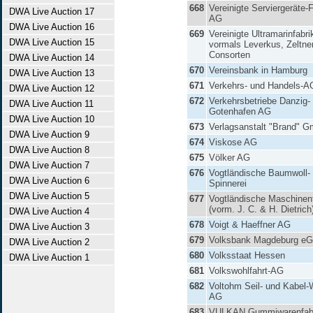
668
Vereinigte Serviergeräte-
DWA Live Auction 17
AG
DWA Live Auction 16
669
Vereinigte Ultramarinfabr
DWA Live Auction 15
vormals Leverkus, Zeltne
Consorten
DWA Live Auction 14
670
Vereinsbank in Hamburg
DWA Live Auction 13
671
Verkehrs- und Handels-A
DWA Live Auction 12
672
Verkehrsbetriebe Danzig-
DWA Live Auction 11
Gotenhafen AG
DWA Live Auction 10
673
Verlagsanstalt "Brand" 
DWA Live Auction 9
674
Viskose AG
DWA Live Auction 8
675
Völker AG
DWA Live Auction 7
676
Vogtländische Baumwoll-
DWA Live Auction 6
Spinnerei
DWA Live Auction 5
677
Vogtländische Maschinenf
(vorm. J. C. & H. Dietric
DWA Live Auction 4
678
Voigt & Haeffner AG
DWA Live Auction 3
679
Volksbank Magdeburg e
DWA Live Auction 2
680
Volksstaat Hessen
DWA Live Auction 1
681
Volkswohlfahrt-AG
682
Voltohm Seil- und Kabel-
AG
683
VULKAN Gummiwarenfab