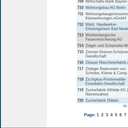
709
Wirtschafts-Bank Bayern
710
Wohnungsbau AG Berlin
711
Wohnungsbaugenossensch
Kleinwohnungen eGmbH
712
Württ. Handwerker-
Erholungsheim Bad Nied
713
Württembergische
Feuerversicherung AG
714
Ziegel- und Schamotte-W
715
Zimmer-Stutzen-Schütze
Gesellschaft
716
Zittauer Maschinenfabrik
717
Zörbiger Bankverein von
Schröter, Körner & Com
718
Zschipkau-Finsterwalder
Eisenbahn-Gesellschaft
719
Zuckerfabrik Altfelde AG 
Namensaktie)
720
Zuckerfabrik Döbeln
All
Page:
1
2
3
4
5
6
7