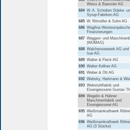
Weiss & Baessler AG
684
W. A. Scholten Stärke- u
Syrup-Fabriken AG
685
W. Ritmüller & Sohn AG
686
Wagfina Westeuropäische
Finanzierungen
687
Waggon- und Maschinen
(WUMAG)
688
Walchenseewerk AG und M
Isar AG
689
Walter & Fleck AG
690
Walter Kellner AG
691
Weber & Ott AG
692
Websky, Hartmann & Wi
693
Webstuhlfabrik und
Eisengiesserei Gustav Th
694
Wegelin & Hübner
Maschinenfabrik und
Eisengiesserei AG
695
Weißmainkraftwerk Röhre
AG
696
Weißmainkraftwerk Röhre
AG (3 Stücke)