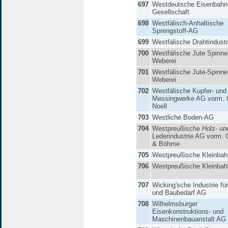
697
Westdeutsche Eisenbahn
Gesellschaft
698
Westfälisch-Anhaltische
Sprengstoff-AG
699
Westfälische Drahtindustr
700
Westfälische Jute Spinne
Weberei
701
Westfälische Jute-Spinne
Weberei
702
Westfälische Kupfer- und
Messingwerke AG vorm. 
Noell
703
Westliche Boden-AG
704
Westpreußische Holz- un
Lederindustrie AG vorm. 
& Böhme
705
Westpreußische Kleinba
706
Westpreußische Kleinba
707
Wicking'sche Industrie fü
und Baubedarf AG
708
Wilhelmsburger
Eisenkonstruktions- und
Maschinenbauanstalt AG