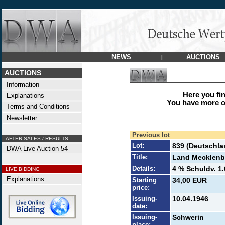
NEWS
AUCTIONS
|
AUCTIONS
Information
Here you find
Explanations
You have more op
Terms and Conditions
Newsletter
Previous lot
AFTER SALES / RESULTS
Lot:
839 (Deutschla
DWA Live Auction 54
Title:
Land Mecklen
Details:
4 % Schuldv. 1.
LIVE BIDDING
Explanations
Starting
34,00 EUR
price:
Issuing-
10.04.1946
date:
Issuing-
Schwerin
place: