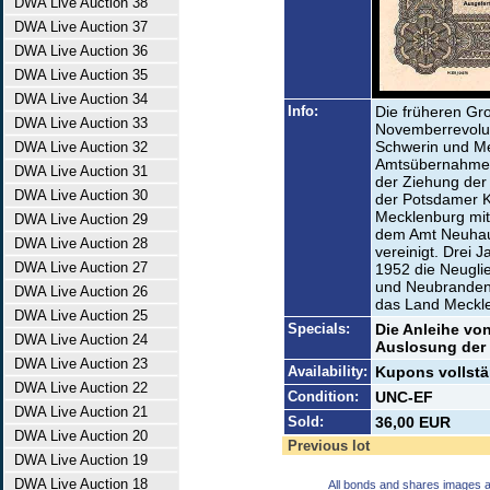
DWA Live Auction 38
DWA Live Auction 37
DWA Live Auction 36
DWA Live Auction 35
DWA Live Auction 34
Info:
Die früheren Gr
DWA Live Auction 33
Novemberrevolut
Schwerin und Me
DWA Live Auction 32
Amtsübernahme 
DWA Live Auction 31
der Ziehung der 
DWA Live Auction 30
der Potsdamer K
Mecklenburg mit
DWA Live Auction 29
dem Amt Neuha
DWA Live Auction 28
vereinigt. Drei 
DWA Live Auction 27
1952 die Neugli
und Neubranden
DWA Live Auction 26
das Land Meckl
DWA Live Auction 25
Specials:
Die Anleihe vo
DWA Live Auction 24
Auslosung der 
DWA Live Auction 23
Availability:
Kupons vollstä
DWA Live Auction 22
Condition:
UNC-EF
DWA Live Auction 21
Sold:
36,00 EUR
DWA Live Auction 20
Previous lot
DWA Live Auction 19
DWA Live Auction 18
All bonds and shares images a