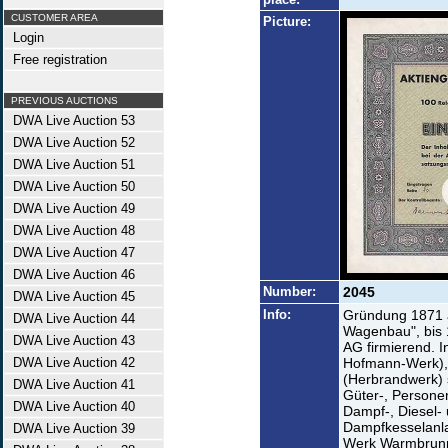
CUSTOMER AREA
Picture:
Login
Free registration
PREVIOUS AUCTIONS
DWA Live Auction 53
DWA Live Auction 52
DWA Live Auction 51
DWA Live Auction 50
DWA Live Auction 49
DWA Live Auction 48
DWA Live Auction 47
DWA Live Auction 46
Number:
2045
DWA Live Auction 45
Info:
Gründung 1871 a
DWA Live Auction 44
Wagenbau", bis
DWA Live Auction 43
AG firmierend. 
DWA Live Auction 42
Hofmann-Werk), 
(Herbrandwerk)
DWA Live Auction 41
Güter-, Person
DWA Live Auction 40
Dampf-, Diesel-
Dampfkesselanla
DWA Live Auction 39
Werk Warmbrunn 