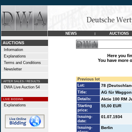
NEWS
AUCTIONS
|
AUCTIONS
Information
Here you find
Explanations
You have more op
Terms and Conditions
Newsletter
Previous lot
AFTER SALES / RESULTS
Lot:
78 (Deutschlan
DWA Live Auction 54
Title:
AG für Waggon
Details:
Aktie 100 RM Ju
LIVE BIDDING
Explanations
Starting
55,00 EUR
price:
Issuing-
01.07.1934
date:
Issuing-
Berlin
place: