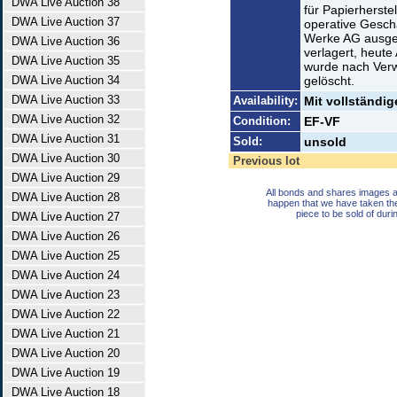
DWA Live Auction 38
für Papierherste
DWA Live Auction 37
operative Gesch
Werke AG ausgeg
DWA Live Auction 36
verlagert, heut
DWA Live Auction 35
wurde nach Ver
DWA Live Auction 34
gelöscht.
DWA Live Auction 33
Availability:
Mit vollständi
DWA Live Auction 32
Condition:
EF-VF
DWA Live Auction 31
Sold:
unsold
DWA Live Auction 30
Previous lot
DWA Live Auction 29
All bonds and shares images a
DWA Live Auction 28
happen that we have taken th
piece to be sold of duri
DWA Live Auction 27
DWA Live Auction 26
DWA Live Auction 25
DWA Live Auction 24
DWA Live Auction 23
DWA Live Auction 22
DWA Live Auction 21
DWA Live Auction 20
DWA Live Auction 19
DWA Live Auction 18