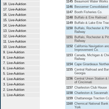
1145
Beaumont Water Works 
18. Live-Auktion
1146
Bessemer Consolidated 
17. Live-Auktion
1147
Booth Fisheries Co.
16. Live-Auktion
1148
Buffalo & Erie Railroad
15. Live-Auktion
1149
Buffalo & Lake Erie Trac
14. Live-Auktion
1150
Buffalo, Rochester & Pi
13. Live-Auktion
Railway
12. Live-Auktion
1151
Buffalo, Rochester & Pi
Railway
11. Live-Auktion
1152
California Navigation an
10. Live-Auktion
Improvement Co.
9. Live-Auktion
1153
Canada, Michigan & Ch
8. Live-Auktion
Railway
7. Live-Auktion
1154
Cape Girardeaux Northe
6. Live-Auktion
1155
Central Railroad and Ban
Georgia
5. Live-Auktion
1156
Central Union Station &
4. Live-Auktion
of Cincinnati
3. Live-Auktion
1157
Charleston Club House
2. Live-Auktion
1158
Charleston & Savannah 
1. Live-Auktion
1159
Chattanooga Traction Co
1160
Chemical National Bank
York