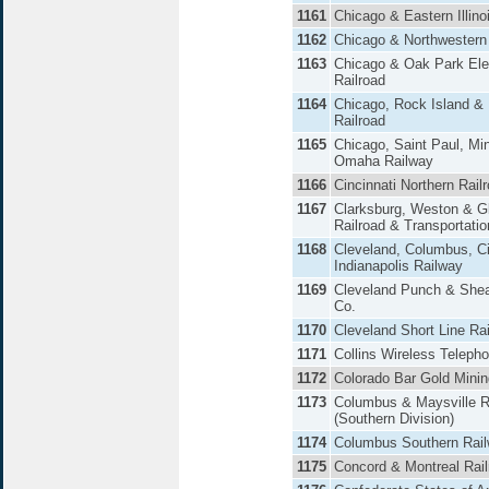
1161
Chicago & Eastern Illino
1162
Chicago & Northwestern
1163
Chicago & Oak Park Ele
Railroad
1164
Chicago, Rock Island & 
Railroad
1165
Chicago, Saint Paul, Mi
Omaha Railway
1166
Cincinnati Northern Rail
1167
Clarksburg, Weston & Gl
Railroad & Transportatio
1168
Cleveland, Columbus, Ci
Indianapolis Railway
1169
Cleveland Punch & She
Co.
1170
Cleveland Short Line Ra
1171
Collins Wireless Teleph
1172
Colorado Bar Gold Minin
1173
Columbus & Maysville R
(Southern Division)
1174
Columbus Southern Rai
1175
Concord & Montreal Rail