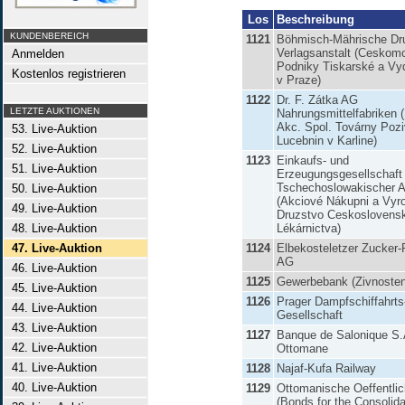
Los
Beschreibung
KUNDENBEREICH
1121
Böhmisch-Mährische Dru
Verlagsanstalt (Ceskom
Anmelden
Podniky Tiskarské a Vy
Kostenlos registrieren
v Praze)
1122
Dr. F. Zátka AG
LETZTE AUKTIONEN
Nahrungsmittelfabriken (
Akc. Spol. Továrny Pozi
53. Live-Auktion
Lucebnin v Karline)
52. Live-Auktion
1123
Einkaufs- und
51. Live-Auktion
Erzeugungsgesellschaft
Tschechoslowakischer A
50. Live-Auktion
(Akciové Nákupni a Vyr
49. Live-Auktion
Druzstvo Ceskoslovens
48. Live-Auktion
Lékárnictva)
47. Live-Auktion
1124
Elbekosteletzer Zucker-R
AG
46. Live-Auktion
1125
Gewerbebank (Zivnoste
45. Live-Auktion
1126
Prager Dampfschiffahrts
44. Live-Auktion
Gesellschaft
43. Live-Auktion
1127
Banque de Salonique S.
42. Live-Auktion
Ottomane
41. Live-Auktion
1128
Najaf-Kufa Railway
40. Live-Auktion
1129
Ottomanische Oeffentli
(Bonds for the Consolida