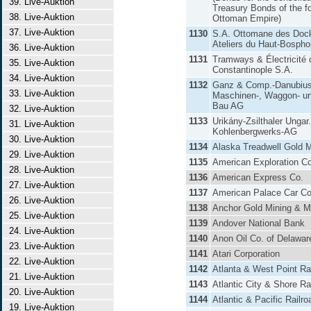
39. Live-Auktion
Treasury Bonds of the f
38. Live-Auktion
Ottoman Empire)
37. Live-Auktion
1130
S.A. Ottomane des Doc
Ateliers du Haut-Bospho
36. Live-Auktion
1131
Tramways & Électricité 
35. Live-Auktion
Constantinople S.A.
34. Live-Auktion
1132
Ganz & Comp.-Danubiu
33. Live-Auktion
Maschinen-, Waggon- un
Bau AG
32. Live-Auktion
1133
Urikány-Zsilthaler Ungar.
31. Live-Auktion
Kohlenbergwerks-AG
30. Live-Auktion
1134
Alaska Treadwell Gold M
29. Live-Auktion
1135
American Exploration Co
28. Live-Auktion
1136
American Express Co.
27. Live-Auktion
1137
American Palace Car Co
26. Live-Auktion
1138
Anchor Gold Mining & Mi
25. Live-Auktion
1139
Andover National Bank
24. Live-Auktion
1140
Anon Oil Co. of Delawar
23. Live-Auktion
1141
Atari Corporation
22. Live-Auktion
1142
Atlanta & West Point Ra
21. Live-Auktion
1143
Atlantic City & Shore Ra
20. Live-Auktion
1144
Atlantic & Pacific Railro
19. Live-Auktion