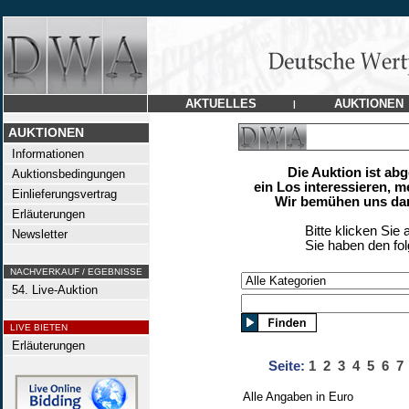
AKTUELLES
AUKTIONEN
|
AUKTIONEN
Informationen
Die Auktion ist ab
Auktionsbedingungen
ein Los interessieren, m
Einlieferungsvertrag
Wir bemühen uns dan
Erläuterungen
Bitte klicken Sie 
Newsletter
Sie haben den fo
NACHVERKAUF / EGEBNISSE
54. Live-Auktion
LIVE BIETEN
Erläuterungen
Seite:
1
2
3
4
5
6
7
Alle Angaben in Euro