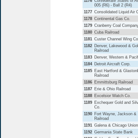
1176
Confederate States of A
005 (R6) - Ball 2 (R4)
1177
Consolidated Liquid Air 
1178
Continental Gas Co.
1179
Cranberry Coal Compan
1180
Cuba Railroad
1181
Custer Channel Wing Co
1182
Denver, Lakewood & Go
Railroad
1183
Denver, Western & Pacif
1184
Detroit Aircraft Corp.
1185
East Hartford & Glaston
Railroad
1186
Emmittsburg Railroad
1187
Erie & Ohio Railroad
1188
Excelsior Watch Co.
1189
Exchequer Gold and Silv
Co.
1190
Fort Wayne, Jackson &
Railroad
1191
Galena & Chicago Union
1192
Germania State Bank