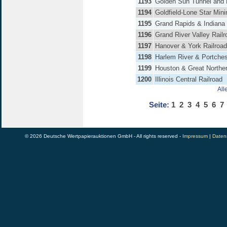
1193
Golden Sun Tunnel and 
1194
Goldfield-Lone Star Mini
1195
Grand Rapids & Indiana 
1196
Grand River Valley Railr
1197
Hanover & York Railroad
1198
Harlem River & Portches
1199
Houston & Great Norther
1200
Illinois Central Railroad
All
Seite:
1
2
3
4
5
6
7
© 2026 Deutsche Wertpapierauktionen GmbH - All rights reserved -
Impressum
|
Daten