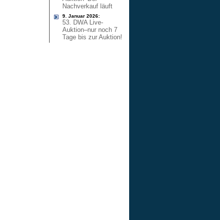
Nachverkauf läuft
9. Januar 2026:
53. DWA Live-
Auktion–nur noch 7
Tage bis zur Auktion!