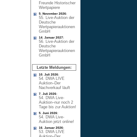
Freunde Historischer
Wertpapiere
5. November 2026:
55. Live-Auktion der
Deutsche
Wertpapierauktionen
GmbH
14. Januar 2027:
56. Live-Auktion der
Deutsche
Wertpapierauktionen
GmbH
Letzte Meldungen:
10. Juli 2026:
54. DWA LIVE
Auktion–Der
Nachverkauf läuft
7. Juli 2026:
54. DWA Live-
Auktion–nur noch 2
Tage bis zur Auktion!
5. Juni 2026:
54. DWA Live-
Auktion jetzt online!
16. Januar 2026:
53. DWA LIVE
Auktion–Der