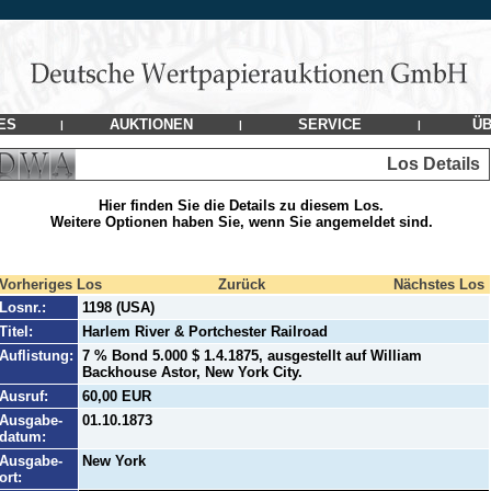
ES
AUKTIONEN
SERVICE
ÜB
|
|
|
Los Details
Hier finden Sie die Details zu diesem Los.
Weitere Optionen haben Sie, wenn Sie angemeldet sind.
Vorheriges Los
Zurück
Nächstes Los
Losnr.:
1198 (USA)
Titel:
Harlem River & Portchester Railroad
Auflistung:
7 % Bond 5.000 $ 1.4.1875, ausgestellt auf William
Backhouse Astor, New York City.
Ausruf:
60,00 EUR
Ausgabe-
01.10.1873
datum:
Ausgabe-
New York
ort: