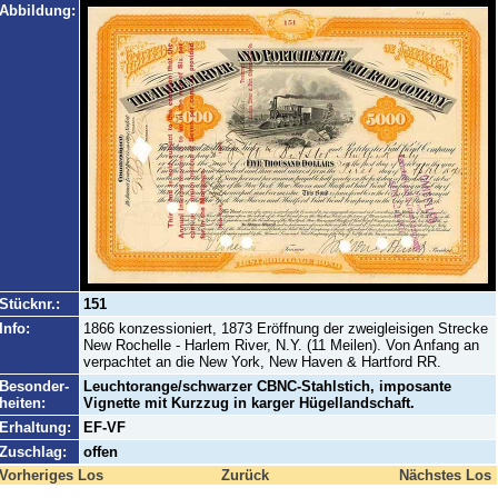
Abbildung:
Stücknr.:
151
Info:
1866 konzessioniert, 1873 Eröffnung der zweigleisigen Strecke
New Rochelle - Harlem River, N.Y. (11 Meilen). Von Anfang an
verpachtet an die New York, New Haven & Hartford RR.
Besonder-
Leuchtorange/schwarzer CBNC-Stahlstich, imposante
heiten:
Vignette mit Kurzzug in karger Hügellandschaft.
Erhaltung:
EF-VF
Zuschlag:
offen
Vorheriges Los
Zurück
Nächstes Los