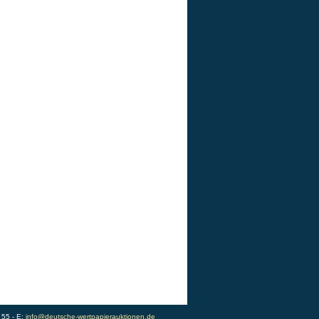
 55 - E:
info@deutsche-wertpapierauktionen.de