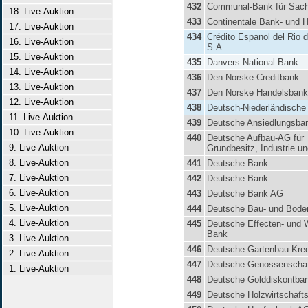
432
Communal-Bank für Sac
18. Live-Auktion
433
Continentale Bank- und 
17. Live-Auktion
434
Crédito Espanol del Rio d
16. Live-Auktion
S.A.
15. Live-Auktion
435
Danvers National Bank
14. Live-Auktion
436
Den Norske Creditbank
13. Live-Auktion
437
Den Norske Handelsbank
12. Live-Auktion
438
Deutsch-Niederländisch
11. Live-Auktion
439
Deutsche Ansiedlungsba
10. Live-Auktion
440
Deutsche Aufbau-AG für
9. Live-Auktion
Grundbesitz, Industrie un
8. Live-Auktion
441
Deutsche Bank
7. Live-Auktion
442
Deutsche Bank
6. Live-Auktion
443
Deutsche Bank AG
5. Live-Auktion
444
Deutsche Bau- und Bod
4. Live-Auktion
445
Deutsche Effecten- und 
Bank
3. Live-Auktion
446
Deutsche Gartenbau-Kre
2. Live-Auktion
447
Deutsche Genossenscha
1. Live-Auktion
448
Deutsche Golddiskontba
449
Deutsche Holzwirtschaft