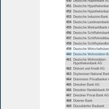
450
Deutsche Hopfenbank A
451
Deutsche Hypothekenba
452
Deutsche Hypothekenban
453
Deutsche Industrie-Bank
454
Deutsche Landmannban
455
Deutsche Merkantilbank
456
Deutsche Schiffahrtsban
457
Deutsche Schiffskreditb
458
Deutsche Schiffspfandbr
459
Deutsche Wirtschaftsba
460
Deutsche Wohnstätten-
461
Deutsche Wohnstätten-
Hypothekenbank AG
462
Diskont und Kredit AG
463
Doylestown National Ban
464
Drammens Privatbanker
465
Dresdner Bank AG
466
Dresdner Handelsbank A
467
Dresdner Privat-Bank AG
468
Dürener Bank
469
Düsseldorfer Baubank