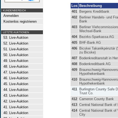
Los
Beschreibung
KUNDENBEREICH
401
Bergens Kreditbank
Anmelden
402
Berliner Handels- und Fra
Bank
Kostenlos registrieren
403
Berliner Viehcommission
Wechsel-Bank
LETZTE AUKTIONEN
404
Bezirks-Sparkassa AG
53. Live-Auktion
405
BHF-Bank AG
52. Live-Auktion
406
Bicskei Takarékpénztár 
51. Live-Auktion
zu Bicske)
50. Live-Auktion
407
Bodenkreditanstalt in He
49. Live-Auktion
408
Bodenkreditbank AG
48. Live-Auktion
409
Braunschweig-Hannover
47. Live-Auktion
Hypothekenbank
46. Live-Auktion
410
Braunschweig-Hannover
Hypothekenbank
45. Live-Auktion
411
Burlington County Safe D
44. Live-Auktion
Trust Co.
43. Live-Auktion
412
Cameron County Bank
42. Live-Auktion
413
Central National Bank of
41. Live-Auktion
414
Central National Bank of
40. Live-Auktion
City