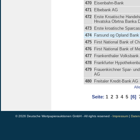
470
Eisenbahn-Bank
471
Elbebank AG
472
Erste Kroatische Handel
Hrvatska Obrtna Banka D
473
Erste kroatische Sparca
474
Farsund og Opland Bank
475
First National Bank of C
476
First National Bank of M
477
Frankenthaler Volksbank
478
Frankfurter Hypothekenb
479
Frauenkirchner Spar- und
AG
480
Freitaler Kredit-Bank AG
All
Seite:
1
2
3
4
5
[6]
© 2026 Deutsche Wertpapierauktionen GmbH - All rights reserved -
Impressum
|
Daten