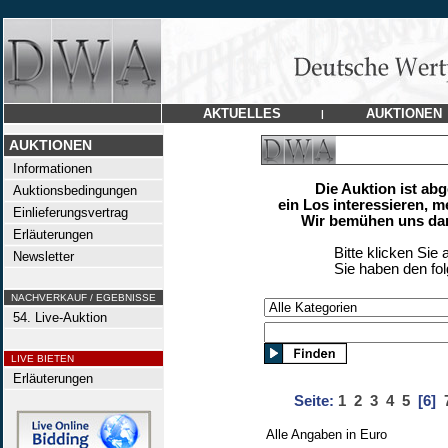
AKTUELLES
AUKTIONEN
|
AUKTIONEN
Informationen
Die Auktion ist ab
Auktionsbedingungen
ein Los interessieren, m
Einlieferungsvertrag
Wir bemühen uns dan
Erläuterungen
Bitte klicken Sie 
Newsletter
Sie haben den fo
NACHVERKAUF / EGEBNISSE
54. Live-Auktion
LIVE BIETEN
Erläuterungen
Seite:
1
2
3
4
5
[6]
Alle Angaben in Euro