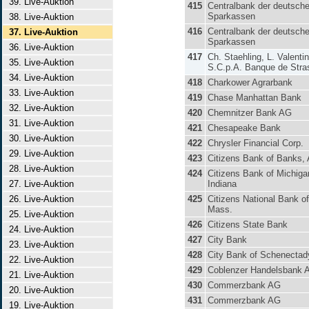
39. Live-Auktion
415
Centralbank der deutsch
Sparkassen
38. Live-Auktion
416
Centralbank der deutsch
37. Live-Auktion
Sparkassen
36. Live-Auktion
417
Ch. Staehling, L. Valenti
35. Live-Auktion
S.C.p.A. Banque de Stra
34. Live-Auktion
418
Charkower Agrarbank
33. Live-Auktion
419
Chase Manhattan Bank
32. Live-Auktion
420
Chemnitzer Bank AG
31. Live-Auktion
421
Chesapeake Bank
30. Live-Auktion
422
Chrysler Financial Corp.
29. Live-Auktion
423
Citizens Bank of Banks,
28. Live-Auktion
424
Citizens Bank of Michigan
27. Live-Auktion
Indiana
26. Live-Auktion
425
Citizens National Bank o
Mass.
25. Live-Auktion
426
Citizens State Bank
24. Live-Auktion
427
City Bank
23. Live-Auktion
428
City Bank of Schenectad
22. Live-Auktion
429
Coblenzer Handelsbank 
21. Live-Auktion
430
Commerzbank AG
20. Live-Auktion
431
Commerzbank AG
19. Live-Auktion