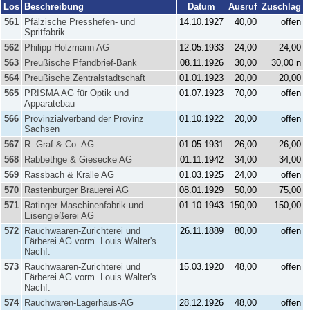
Los
Beschreibung
Datum
Ausruf
Zuschlag
561
Pfälzische Presshefen- und
14.10.1927
40,00
offen
Spritfabrik
562
Philipp Holzmann AG
12.05.1933
24,00
24,00
563
Preußische Pfandbrief-Bank
08.11.1926
30,00
30,00 n
564
Preußische Zentralstadtschaft
01.01.1923
20,00
20,00
565
PRISMA AG für Optik und
01.07.1923
70,00
offen
Apparatebau
566
Provinzialverband der Provinz
01.10.1922
20,00
offen
Sachsen
567
R. Graf & Co. AG
01.05.1931
26,00
26,00
568
Rabbethge & Giesecke AG
01.11.1942
34,00
34,00
569
Rassbach & Kralle AG
01.03.1925
24,00
offen
570
Rastenburger Brauerei AG
08.01.1929
50,00
75,00
571
Ratinger Maschinenfabrik und
01.10.1943
150,00
150,00
Eisengießerei AG
572
Rauchwaaren-Zurichterei und
26.11.1889
80,00
offen
Färberei AG vorm. Louis Walter's
Nachf.
573
Rauchwaaren-Zurichterei und
15.03.1920
48,00
offen
Färberei AG vorm. Louis Walter's
Nachf.
574
Rauchwaren-Lagerhaus-AG
28.12.1926
48,00
offen