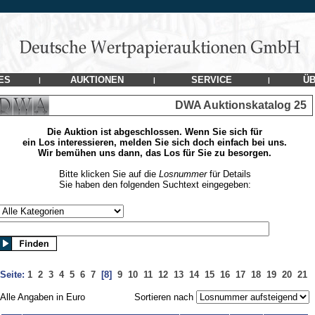
ES
AUKTIONEN
SERVICE
ÜB
|
|
|
DWA Auktionskatalog 25
Die Auktion ist abgeschlossen. Wenn Sie sich für
ein Los interessieren, melden Sie sich doch einfach bei uns.
Wir bemühen uns dann, das Los für Sie zu besorgen.
Bitte klicken Sie auf die
Losnummer
für Details
Sie haben den folgenden Suchtext eingegeben:
Seite:
1
2
3
4
5
6
7
[8]
9
10
11
12
13
14
15
16
17
18
19
20
21
Alle Angaben in Euro
Sortieren nach