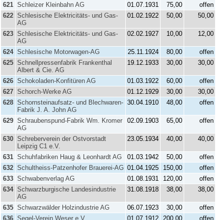
621
Schleizer Kleinbahn AG
01.07.1931
75,00
offen
622
Schlesische Elektricitäts- und Gas-
01.02.1922
50,00
50,00
AG
623
Schlesische Elektricitäts- und Gas-
02.02.1927
10,00
12,00
AG
624
Schlesische Motorwagen-AG
25.11.1924
80,00
offen
625
Schnellpressenfabrik Frankenthal
19.12.1933
30,00
30,00
Albert & Cie. AG
626
Schokoladen-Konfitüren AG
01.03.1922
60,00
offen
627
Schorch-Werke AG
01.12.1929
30,00
30,00
628
Schornsteinaufsatz- und Blechwaren-
30.04.1910
48,00
offen
Fabrik J. A. John AG
629
Schraubenspund-Fabrik Wm. Kromer
02.09.1903
65,00
offen
AG
630
Schreberverein der Ostvorstadt
23.05.1934
40,00
40,00
Leipzig C1 e.V.
631
Schuhfabriken Haug & Leonhardt AG
01.03.1942
50,00
offen
632
Schultheiss-Patzenhofer Brauerei-AG
01.04.1925
150,00
offen
633
Schwabenverlag AG
01.08.1931
120,00
offen
634
Schwarzburgische Landesindustrie
31.08.1918
38,00
38,00
AG
635
Schwarzwälder Holzindustrie AG
06.07.1923
30,00
offen
636
Segel-Verein Weser e.V.
01.07.1912
200,00
offen