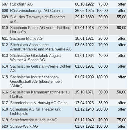
607
Rückforth AG
06.10.1922
75,00
offen
608
Rückversicherungs-AG Colonia
26.05.1925
100,00
offen
609
S.A. des Tramways de Francfort
29.12.1880
50,00
55,00
s/M.
610
Saccharin-Fabrik AG vorm. Fahlberg,
01.01.1918
90,00
90,00
List & Co.
611
Sachsen-Mühle AG
18.01.1921
20,00
offen
612
Sächsisch-Anhaltische
03.03.1922
70,00
offen
Armaturenfabrik und Metallwerke AG
613
Sächsische Glasfabrik August
01.01.1934
40,00
offen
Walther & Söhne AG
614
Sächsische Gußstahl-Werke Döhlen
01.03.1931
60,00
offen
AG
615
Sächsische Industriebahnen-
01.07.1909
180,00
offen
Gesellschaft AG (überstempelt
“Aktie”)
616
Sächsische Kammgarnspinnerei zu
15.10.1871
50,00
50,00
Harthau
617
Scharfenberg & Hartwig AG Gotha
17.04.1923
38,00
offen
618
Schauburg AG für Theater und
01.12.1940
200,00
offen
Lichtspiele
619
Schieferwerke Ausdauer AG
01.12.1940
70,00
75,00
620
Schlee-Werk AG
01.07.1922
100,00
offen