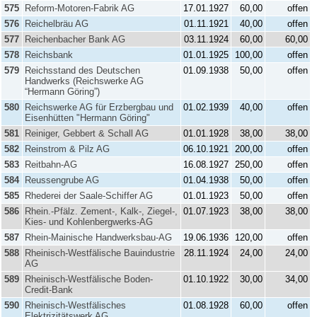
575
Reform-Motoren-Fabrik AG
17.01.1927
60,00
offen
576
Reichelbräu AG
01.11.1921
40,00
offen
577
Reichenbacher Bank AG
03.11.1924
60,00
60,00
578
Reichsbank
01.01.1925
100,00
offen
579
Reichsstand des Deutschen
01.09.1938
50,00
offen
Handwerks (Reichswerke AG
“Hermann Göring”)
580
Reichswerke AG für Erzbergbau und
01.02.1939
40,00
offen
Eisenhütten "Hermann Göring"
581
Reiniger, Gebbert & Schall AG
01.01.1928
38,00
38,00
582
Reinstrom & Pilz AG
06.10.1921
200,00
offen
583
Reitbahn-AG
16.08.1927
250,00
offen
584
Reussengrube AG
01.04.1938
50,00
offen
585
Rhederei der Saale-Schiffer AG
01.01.1923
50,00
offen
586
Rhein.-Pfälz. Zement-, Kalk-, Ziegel-,
01.07.1923
38,00
38,00
Kies- und Kohlenbergwerks-AG
587
Rhein-Mainische Handwerksbau-AG
19.06.1936
120,00
offen
588
Rheinisch-Westfälische Bauindustrie
28.11.1924
24,00
24,00
AG
589
Rheinisch-Westfälische Boden-
01.10.1922
30,00
34,00
Credit-Bank
590
Rheinisch-Westfälisches
01.08.1928
60,00
offen
Elektrizitätswerk AG