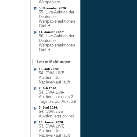
Wertpapiere
5. November 2026:
55. Live-Auktion der
Deutsche
Wertpapierauktionen
GmbH
14. Januar 2027:
56. Live-Auktion der
Deutsche
Wertpapierauktionen
GmbH
Letzte Meldungen:
10. Juli 2026:
54. DWA LIVE
Auktion–Der
Nachverkauf läuft
7. Juli 2026:
54. DWA Live-
Auktion–nur noch 2
Tage bis zur Auktion!
5. Juni 2026:
54. DWA Live-
Auktion jetzt online!
16. Januar 2026:
53. DWA LIVE
Auktion–Der
Nachverkauf läuft