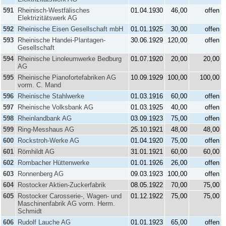
591
Rheinisch-Westfälisches
01.04.1930
46,00
offen
Elektrizitätswerk AG
592
Rheinische Eisen Gesellschaft mbH
01.01.1925
30,00
offen
593
Rheinische Handei-Plantagen-
30.06.1929
120,00
offen
Gesellschaft
594
Rheinische Linoleumwerke Bedburg
01.07.1920
20,00
20,00
AG
595
Rheinische Pianofortefabriken AG
10.09.1929
100,00
100,00
vorm. C. Mand
596
Rheinische Stahlwerke
01.03.1916
60,00
offen
597
Rheinische Volksbank AG
01.03.1925
40,00
offen
598
Rheinlandbank AG
03.09.1923
75,00
offen
599
Ring-Messhaus AG
25.10.1921
48,00
48,00
600
Rockstroh-Werke AG
01.04.1920
75,00
offen
601
Römhildt AG
31.01.1921
60,00
60,00
602
Rombacher Hüttenwerke
01.01.1926
26,00
offen
603
Ronnenberg AG
09.03.1923
100,00
offen
604
Rostocker Aktien-Zuckerfabrik
08.05.1922
70,00
75,00
605
Rostocker Carosserie-, Wagen- und
01.12.1922
75,00
75,00
Maschinenfabrik AG vorm. Herm.
Schmidt
606
Rudolf Lauche AG
01.01.1923
65,00
offen