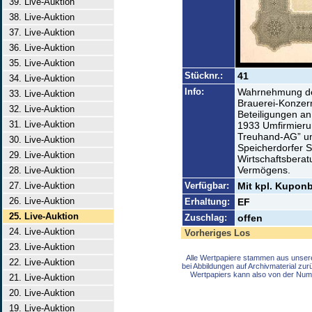
39. Live-Auktion
38. Live-Auktion
37. Live-Auktion
36. Live-Auktion
35. Live-Auktion
Stücknr.:
41
34. Live-Auktion
Info:
Wahrnehmung der
33. Live-Auktion
Brauerei-Konzer
32. Live-Auktion
Beteiligungen an
31. Live-Auktion
1933 Umfirmieru
Treuhand-AG” und
30. Live-Auktion
Speicherdorfer 
29. Live-Auktion
Wirtschaftsbera
Vermögens.
28. Live-Auktion
27. Live-Auktion
Verfügbar:
Mit kpl. Kuponb
26. Live-Auktion
Erhaltung:
EF
25. Live-Auktion
Zuschlag:
offen
24. Live-Auktion
Vorheriges Los
23. Live-Auktion
Alle Wertpapiere stammen aus unser
22. Live-Auktion
bei Abbildungen auf Archivmaterial zu
Wertpapiers kann also von der Num
21. Live-Auktion
20. Live-Auktion
19. Live-Auktion