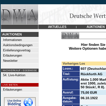
AKTUELLES
AUKTIONEN
|
AUKTIONEN
Informationen
Hier finden Sie
Auktionsbedingungen
Weitere Optionen habe
Einlieferungsvertrag
Erläuterungen
Newsletter
Vorheriges Los
Losnr.:
607 (Deutschla
NACHVERKAUF / EGEBNISSE
Titel:
Rückforth AG
54. Live-Auktion
Auflistung:
Aktie 1.000 Mar
erst 1000, zule
LIVE BIETEN
50 Stück!, R 8).
Erläuterungen
Ausruf:
75,00 EUR
Ausgabe-
06.10.1922
datum: