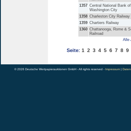
1357
Central National Bank of
Washington City
1358
Charleston City Railway
1359
Chartiers Railway
1360
Chattanooga, Rome & S
Railroad
Alle
Seite:
1
2
3
4
5
6
7
8
9
© 2026 Deutsche Wertpapierauktionen GmbH - All rights reserved -
Impressum
|
Daten