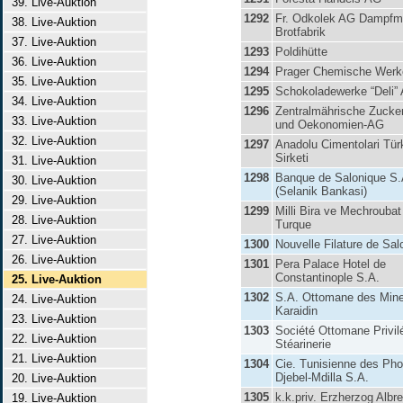
39. Live-Auktion
1292
Fr. Odkolek AG Dampfm
38. Live-Auktion
Brotfabrik
37. Live-Auktion
1293
Poldihütte
36. Live-Auktion
1294
Prager Chemische Wer
35. Live-Auktion
1295
Schokoladewerke “Deli”
34. Live-Auktion
1296
Zentralmährische Zucker
33. Live-Auktion
und Oekonomien-AG
32. Live-Auktion
1297
Anadolu Cimentolari Tü
Sirketi
31. Live-Auktion
1298
Banque de Salonique S.
30. Live-Auktion
(Selanik Bankasi)
29. Live-Auktion
1299
Milli Bira ve Mechroubat
28. Live-Auktion
Turque
27. Live-Auktion
1300
Nouvelle Filature de Sal
26. Live-Auktion
1301
Pera Palace Hotel de
Constantinople S.A.
25. Live-Auktion
1302
S.A. Ottomane des Mine
24. Live-Auktion
Karaidin
23. Live-Auktion
1303
Société Ottomane Privil
22. Live-Auktion
Stéarinerie
21. Live-Auktion
1304
Cie. Tunisienne des Ph
Djebel-Mdilla S.A.
20. Live-Auktion
1305
k.k.priv. Erzherzog Albr
19. Live-Auktion