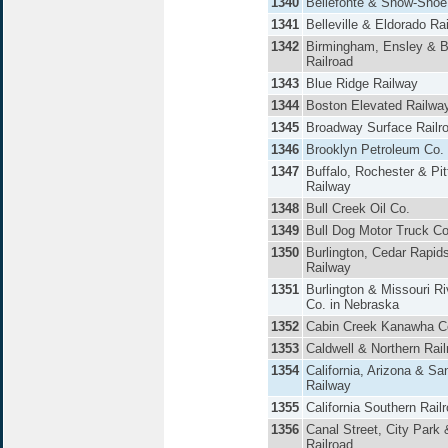
1340
Bellefonte & Snow-Shoe
1341
Belleville & Eldorado Ra
1342
Birmingham, Ensley & 
Railroad
1343
Blue Ridge Railway
1344
Boston Elevated Railwa
1345
Broadway Surface Railr
1346
Brooklyn Petroleum Co.
1347
Buffalo, Rochester & Pi
Railway
1348
Bull Creek Oil Co.
1349
Bull Dog Motor Truck Co
1350
Burlington, Cedar Rapid
Railway
1351
Burlington & Missouri Ri
Co. in Nebraska
1352
Cabin Creek Kanawha C
1353
Caldwell & Northern Rail
1354
California, Arizona & Sa
Railway
1355
California Southern Rail
1356
Canal Street, City Park
Railroad