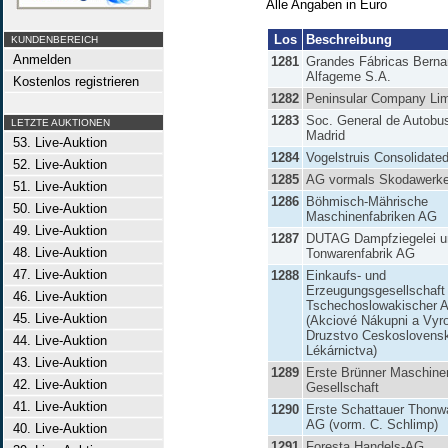
Alle Angaben in Euro
Los
Beschreibung
KUNDENBEREICH
Anmelden
1281
Grandes Fábricas Berna
Alfageme S.A.
Kostenlos registrieren
1282
Peninsular Company Lim
1283
Soc. General de Autobu
LETZTE AUKTIONEN
Madrid
53. Live-Auktion
1284
Vogelstruis Consolidate
52. Live-Auktion
1285
AG vormals Skodawerke 
51. Live-Auktion
1286
Böhmisch-Mährische
50. Live-Auktion
Maschinenfabriken AG
49. Live-Auktion
1287
DUTAG Dampfziegelei u
48. Live-Auktion
Tonwarenfabrik AG
47. Live-Auktion
1288
Einkaufs- und
Erzeugungsgesellschaft
46. Live-Auktion
Tschechoslowakischer A
45. Live-Auktion
(Akciové Nákupni a Vyr
Druzstvo Ceskoslovens
44. Live-Auktion
Lékárnictva)
43. Live-Auktion
1289
Erste Brünner Maschine
42. Live-Auktion
Gesellschaft
41. Live-Auktion
1290
Erste Schattauer Thonwa
AG (vorm. C. Schlimp)
40. Live-Auktion
1291
Foresta Handels-AG