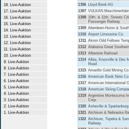
1306
Lloyd Bank AG
18. Live-Auktion
1307
VULKAN Maschinenfabr
17. Live-Auktion
1308
10th. & 11th. Streets Ci
16. Live-Auktion
Passenger Railway
15. Live-Auktion
1309
Aberdeen-Huron & South
14. Live-Auktion
1310
Airport Limousine Co.
13. Live-Auktion
1311
Akron Odd Fellows Temp
12. Live-Auktion
1312
Alabama Great Southern
11. Live-Auktion
1313
Alberene Railroad
10. Live-Auktion
1314
Albia, Knoxville & Des 
9. Live-Auktion
Road
8. Live-Auktion
1315
Amarillo Gold Mining Co
7. Live-Auktion
1316
American Bank Note Co
6. Live-Auktion
1317
American International G
5. Live-Auktion
1318
American Skiing Compa
4. Live-Auktion
1319
Argentine Montezuma I
3. Live-Auktion
Corp.
2. Live-Auktion
1320
Asheville & Spartanburg
1. Live-Auktion
1321
Atchison & Nebraska Ra
1322
Atchison, Topeka & San
Railway