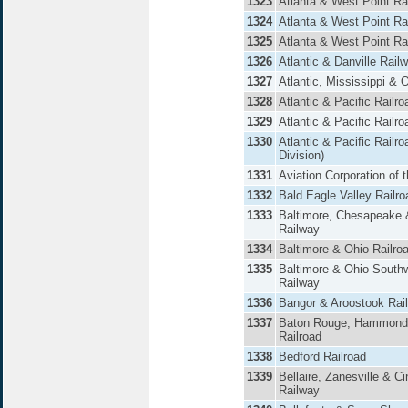
1323
Atlanta & West Point Ra
1324
Atlanta & West Point Ra
1325
Atlanta & West Point Ra
1326
Atlantic & Danville Rail
1327
Atlantic, Mississippi & 
1328
Atlantic & Pacific Railro
1329
Atlantic & Pacific Railro
1330
Atlantic & Pacific Railr
Division)
1331
Aviation Corporation of 
1332
Bald Eagle Valley Railro
1333
Baltimore, Chesapeake &
Railway
1334
Baltimore & Ohio Railro
1335
Baltimore & Ohio South
Railway
1336
Bangor & Aroostook Rai
1337
Baton Rouge, Hammond
Railroad
1338
Bedford Railroad
1339
Bellaire, Zanesville & Ci
Railway