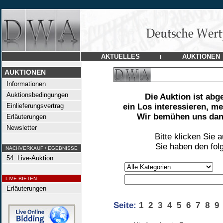
AKTUELLES
AUKTIONEN
|
AUKTIONEN
Informationen
Auktionsbedingungen
Die Auktion ist abg
Einlieferungsvertrag
ein Los interessieren, me
Wir bemühen uns dann
Erläuterungen
Newsletter
Bitte klicken Sie 
Sie haben den fol
NACHVERKAUF / EGEBNISSE
54. Live-Auktion
LIVE BIETEN
Erläuterungen
Seite:
1
2
3
4
5
6
7
8
9