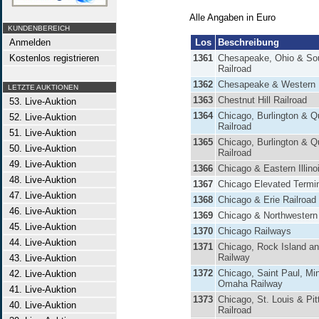
Alle Angaben in Euro
KUNDENBEREICH
Anmelden
Los
Beschreibung
Kostenlos registrieren
1361
Chesapeake, Ohio & So
Railroad
1362
Chesapeake & Western 
LETZTE AUKTIONEN
1363
Chestnut Hill Railroad
53. Live-Auktion
1364
Chicago, Burlington & Q
52. Live-Auktion
Railroad
51. Live-Auktion
1365
Chicago, Burlington & Q
50. Live-Auktion
Railroad
49. Live-Auktion
1366
Chicago & Eastern Illino
48. Live-Auktion
1367
Chicago Elevated Termi
47. Live-Auktion
1368
Chicago & Erie Railroad
46. Live-Auktion
1369
Chicago & Northwestern
45. Live-Auktion
1370
Chicago Railways
44. Live-Auktion
1371
Chicago, Rock Island an
Railway
43. Live-Auktion
1372
Chicago, Saint Paul, Mi
42. Live-Auktion
Omaha Railway
41. Live-Auktion
1373
Chicago, St. Louis & Pit
40. Live-Auktion
Railroad