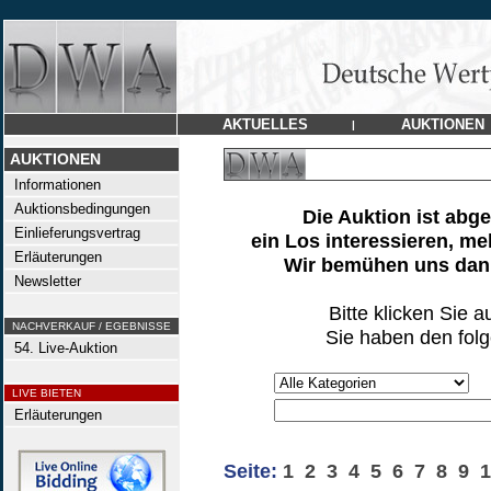
AKTUELLES
AUKTIONEN
|
AUKTIONEN
Informationen
Auktionsbedingungen
Die Auktion ist abg
Einlieferungsvertrag
ein Los interessieren, me
Erläuterungen
Wir bemühen uns dann
Newsletter
Bitte klicken Sie a
NACHVERKAUF / EGEBNISSE
Sie haben den fol
54. Live-Auktion
LIVE BIETEN
Erläuterungen
Seite:
1
2
3
4
5
6
7
8
9
1