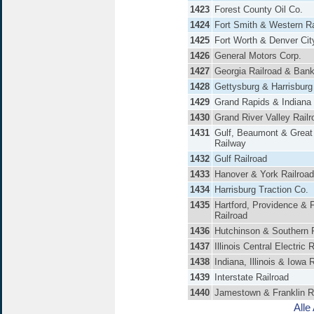
1423
Forest County Oil Co.
1424
Fort Smith & Western Ra
1425
Fort Worth & Denver Cit
1426
General Motors Corp.
1427
Georgia Railroad & Bank
1428
Gettysburg & Harrisburg
1429
Grand Rapids & Indiana 
1430
Grand River Valley Railr
1431
Gulf, Beaumont & Great
Railway
1432
Gulf Railroad
1433
Hanover & York Railroad
1434
Harrisburg Traction Co.
1435
Hartford, Providence & F
Railroad
1436
Hutchinson & Southern R
1437
Illinois Central Electric 
1438
Indiana, Illinois & Iowa 
1439
Interstate Railroad
1440
Jamestown & Franklin R
Alle