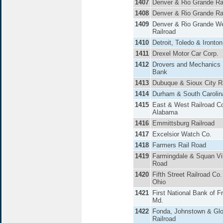
1407
Denver & Rio Grande Ra
1408
Denver & Rio Grande Ra
1409
Denver & Rio Grande W
Railroad
1410
Detroit, Toledo & Ironto
1411
Drexel Motor Car Corp.
1412
Drovers and Mechanics 
Bank
1413
Dubuque & Sioux City Ra
1414
Durham & South Carolin
1415
East & West Railroad Co
Alabama
1416
Emmittsburg Railroad
1417
Excelsior Watch Co.
1418
Farmers Rail Road
1419
Farmingdale & Squan Vil
Road
1420
Fifth Street Railroad Co.
Ohio
1421
First National Bank of F
Md.
1422
Fonda, Johnstown & Glov
Railroad