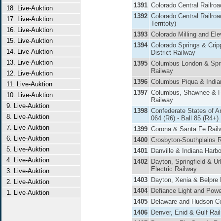
1391
Colorado Central Railroa
18. Live-Auktion
1392
Colorado Central Railro
17. Live-Auktion
Territoty)
16. Live-Auktion
1393
Colorado Milling and Ele
15. Live-Auktion
1394
Colorado Springs & Crip
14. Live-Auktion
District Railway
13. Live-Auktion
1395
Columbus London & Spri
Railway
12. Live-Auktion
1396
Columbus Piqua & India
11. Live-Auktion
1397
Columbus, Shawnee & 
10. Live-Auktion
Railway
9. Live-Auktion
1398
Confederate States of A
8. Live-Auktion
064 (R6) - Ball 85 (R4+)
7. Live-Auktion
1399
Corona & Santa Fe Rail
6. Live-Auktion
1400
Crosbyton-Southplains R
5. Live-Auktion
1401
Danville & Indiana Harb
4. Live-Auktion
1402
Dayton, Springfield & U
Electric Railway
3. Live-Auktion
1403
Dayton, Xenia & Belpre 
2. Live-Auktion
1404
Defiance Light and Powe
1. Live-Auktion
1405
Delaware and Hudson C
1406
Denver, Enid & Gulf Rai