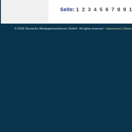
Seite:
1
2
3
4
5
6
7
8
9
1
© 2026 Deutsche Wertpapierauktionen GmbH - All rights reserved -
Impressum
|
Daten