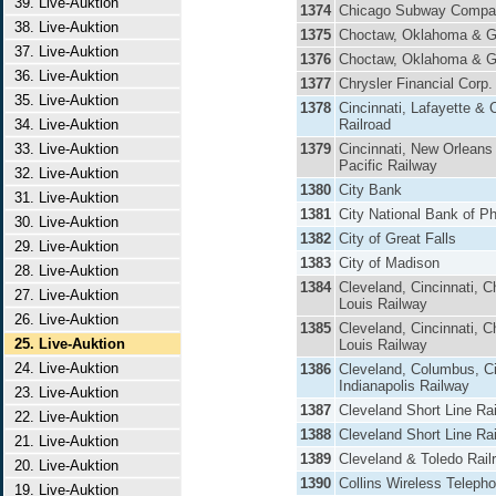
39. Live-Auktion
1374
Chicago Subway Compa
38. Live-Auktion
1375
Choctaw, Oklahoma & Gu
37. Live-Auktion
1376
Choctaw, Oklahoma & Gu
36. Live-Auktion
1377
Chrysler Financial Corp.
35. Live-Auktion
1378
Cincinnati, Lafayette & 
34. Live-Auktion
Railroad
33. Live-Auktion
1379
Cincinnati, New Orleans
Pacific Railway
32. Live-Auktion
1380
City Bank
31. Live-Auktion
1381
City National Bank of Ph
30. Live-Auktion
1382
City of Great Falls
29. Live-Auktion
1383
City of Madison
28. Live-Auktion
1384
Cleveland, Cincinnati, C
27. Live-Auktion
Louis Railway
26. Live-Auktion
1385
Cleveland, Cincinnati, C
25. Live-Auktion
Louis Railway
24. Live-Auktion
1386
Cleveland, Columbus, Ci
Indianapolis Railway
23. Live-Auktion
1387
Cleveland Short Line Ra
22. Live-Auktion
1388
Cleveland Short Line Ra
21. Live-Auktion
1389
Cleveland & Toledo Rail
20. Live-Auktion
1390
Collins Wireless Teleph
19. Live-Auktion