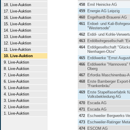
458
Emil Heinicke AG
18. Live-Auktion
459
Energie AG Leipzig
17. Live-Auktion
460
Engelhardt-Brauerei AG
16. Live-Auktion
461
Erdoel- und Kali-Bohrgese
15. Live-Auktion
"Westersode"
14. Live-Auktion
462
Erdöl- und Kohle-Verwer
13. Live-Auktion
463
Erdölbohrgesellschaft “E
12. Live-Auktion
464
Erdölgesellschaft "Glück
11. Live-Auktion
Nienhagen-Otze"
10. Live-Auktion
465
Erdölwerke "Ernst August
9. Live-Auktion
466
Erdölwerke "Hannovera" 
8. Live-Auktion
Oberg
7. Live-Auktion
467
Erfordia Maschinenbau-
6. Live-Auktion
468
Erste Bamberger Export-B
“Frankenbräu”
5. Live-Auktion
469
Erste Stapelfaserfabrik fü
4. Live-Auktion
Volksbekleidung AG
3. Live-Auktion
470
Escada AG
2. Live-Auktion
471
Escada AG
1. Live-Auktion
472
Eschweiler Bergwerks-Ve
473
Eschweiler-Ratinger Met
474
ESCOM AG