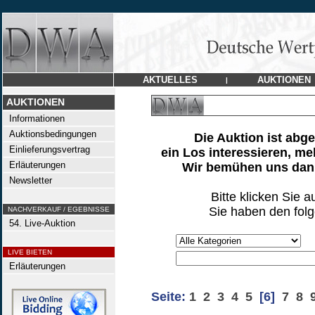
AKTUELLES
AUKTIONEN
|
AUKTIONEN
Informationen
Auktionsbedingungen
Die Auktion ist abg
Einlieferungsvertrag
ein Los interessieren, me
Erläuterungen
Wir bemühen uns dann
Newsletter
Bitte klicken Sie a
Sie haben den fol
NACHVERKAUF / EGEBNISSE
54. Live-Auktion
LIVE BIETEN
Erläuterungen
Seite:
1
2
3
4
5
[6]
7
8