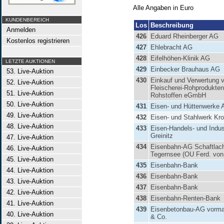
Alle Angaben in Euro
KUNDENBEREICH
Los
Beschreibung
Anmelden
426
Eduard Rheinberger AG
Kostenlos registrieren
427
Ehlebracht AG
428
Eifelhöhen-Klinik AG
LETZTE AUKTIONEN
429
Einbecker Brauhaus AG
53. Live-Auktion
430
Einkauf und Verwertung 
52. Live-Auktion
Fleischerei-Rohprodukte
51. Live-Auktion
Rohstoffen eGmbH
50. Live-Auktion
431
Eisen- und Hüttenwerke
49. Live-Auktion
432
Eisen- und Stahlwerk Kr
48. Live-Auktion
433
Eisen-Handels- und Indu
Greinitz
47. Live-Auktion
434
Eisenbahn-AG Schaftlac
46. Live-Auktion
Tegernsee (OU Ferd. von 
45. Live-Auktion
435
Eisenbahn-Bank
44. Live-Auktion
436
Eisenbahn-Bank
43. Live-Auktion
437
Eisenbahn-Bank
42. Live-Auktion
438
Eisenbahn-Renten-Bank
41. Live-Auktion
439
Eisenbetonbau-AG vormal
40. Live-Auktion
& Co.