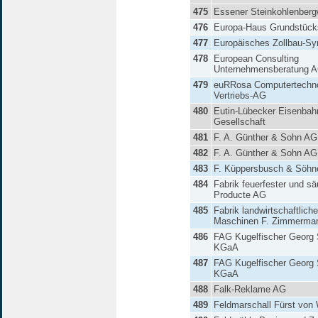
475
Essener Steinkohlenber
476
Europa-Haus Grundstüc
477
Europäisches Zollbau-Sy
478
European Consulting
Unternehmensberatung 
479
euRRosa Computertechno
Vertriebs-AG
480
Eutin-Lübecker Eisenbah
Gesellschaft
481
F. A. Günther & Sohn AG
482
F. A. Günther & Sohn AG
483
F. Küppersbusch & Söh
484
Fabrik feuerfester und sä
Producte AG
485
Fabrik landwirtschaftliche
Maschinen F. Zimmerma
486
FAG Kugelfischer Georg 
KGaA
487
FAG Kugelfischer Georg 
KGaA
488
Falk-Reklame AG
489
Feldmarschall Fürst von