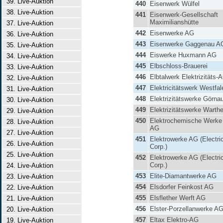
39. Live-Auktion
440
Eisenwerk Wülfel
38. Live-Auktion
441
Eisenwerk-Gesellschaft
Maximilianshütte
37. Live-Auktion
442
Eisenwerke AG
36. Live-Auktion
443
Eisenwerke Gaggenau A
35. Live-Auktion
444
Eiswerke Huxmann AG
34. Live-Auktion
445
Elbschloss-Brauerei
33. Live-Auktion
446
Elbtalwerk Elektrizitäts-
32. Live-Auktion
447
Elektricitätswerk Westfa
31. Live-Auktion
448
Elektrizitätswerke Görna
30. Live-Auktion
449
Elektrizitätswerke Warth
29. Live-Auktion
450
Elektrochemische Werk
28. Live-Auktion
AG
27. Live-Auktion
451
Elektrowerke AG (Electri
26. Live-Auktion
Corp.)
25. Live-Auktion
452
Elektrowerke AG (Electri
Corp.)
24. Live-Auktion
453
Elite-Diamantwerke AG
23. Live-Auktion
454
Elsdorfer Feinkost AG
22. Live-Auktion
455
Elsflether Werft AG
21. Live-Auktion
456
Elster-Porzellanwerke A
20. Live-Auktion
457
Eltax Elektro-AG
19. Live-Auktion