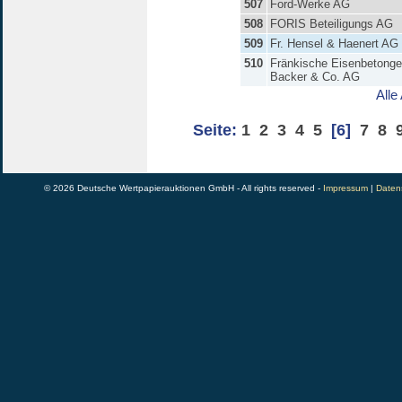
507
Ford-Werke AG
508
FORIS Beteiligungs AG
509
Fr. Hensel & Haenert AG
510
Fränkische Eisenbetonge
Backer & Co. AG
Alle
Seite:
1
2
3
4
5
[6]
7
8
© 2026 Deutsche Wertpapierauktionen GmbH - All rights reserved -
Impressum
|
Daten