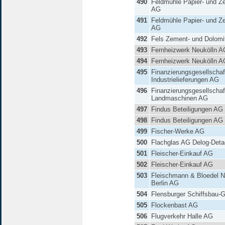
490
Feldmühle Papier- und Ze
AG
491
Feldmühle Papier- und Ze
AG
492
Fels Zement- und Dolom
493
Fernheizwerk Neukölln A
494
Fernheizwerk Neukölln A
495
Finanzierungsgesellschaft
Industrielieferungen AG
496
Finanzierungsgesellschaft
Landmaschinen AG
497
Findus Beteiligungen AG
498
Findus Beteiligungen AG
499
Fischer-Werke AG
500
Flachglas AG Delog-Deta
501
Fleischer-Einkauf AG
502
Fleischer-Einkauf AG
503
Fleischmann & Bloedel N
Berlin AG
504
Flensburger Schiffsbau-G
505
Flockenbast AG
506
Flugverkehr Halle AG