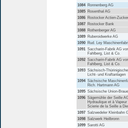
1084
Ronnenberg AG
1085
Rosenthal AG
1086
Rostocker Actien-Zucker
1087
Rostocker Bank
1088
Rothenberger AG
1089
Ruberoidwerke AG
1090
Rud. Ley Maschinenfabr
1091
Saccharin-Fabrik AG vo
Fahlberg, List & Co.
1092
Saccharin-Fabrik AG vo
Fahlberg, List & Co.
1093
Sächsisch-Thürinigische
Licht- und Kraftanlagen
1094
Sächsische Maschinenfa
Rich. Hartmann AG
1095
Sächsische Union-Braue
1096
Sägemühle der Seille A
Hydraulique et à Vapeur 
Scierie de la Seille a Di
1097
Salzwedeler Kleinbahn
1098
Salzwerk Heilbronn
1099
Sarotti AG