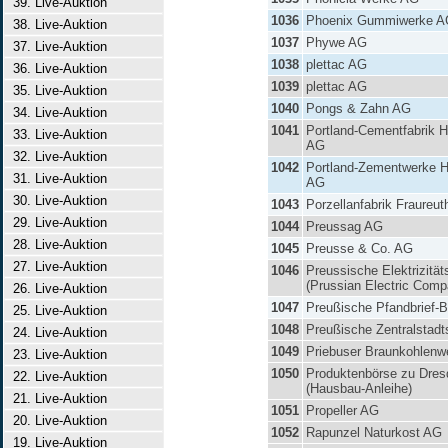
39. Live-Auktion
1036
Phoenix Gummiwerke A
38. Live-Auktion
1037
Phywe AG
37. Live-Auktion
1038
plettac AG
36. Live-Auktion
1039
plettac AG
35. Live-Auktion
1040
Pongs & Zahn AG
34. Live-Auktion
1041
Portland-Cementfabrik 
33. Live-Auktion
AG
32. Live-Auktion
1042
Portland-Zementwerke H
31. Live-Auktion
AG
30. Live-Auktion
1043
Porzellanfabrik Fraureu
29. Live-Auktion
1044
Preussag AG
28. Live-Auktion
1045
Preusse & Co. AG
27. Live-Auktion
1046
Preussische Elektrizitä
(Prussian Electric Comp
26. Live-Auktion
1047
Preußische Pfandbrief-
25. Live-Auktion
1048
Preußische Zentralstadt
24. Live-Auktion
1049
Priebuser Braunkohlenw
23. Live-Auktion
1050
Produktenbörse zu Dres
22. Live-Auktion
(Hausbau-Anleihe)
21. Live-Auktion
1051
Propeller AG
20. Live-Auktion
1052
Rapunzel Naturkost AG
19. Live-Auktion