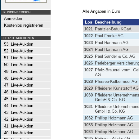
Alle Angaben in Euro
KUNDENBEREICH
Anmelden
Los
Beschreibung
Kostenlos registrieren
1021
Patrizier-Bräu KGaA
1022
Paul Franke AG
LETZTE AUKTIONEN
1023
Paul Hartmann AG
53. Live-Auktion
1024
Paul Hartmann AG
52. Live-Auktion
1025
Paul Sander & Co. AG
51. Live-Auktion
1026
Perleberger Versicheru
50. Live-Auktion
1027
Pfalz-Brauerei vorm. Ge
49. Live-Auktion
AG
48. Live-Auktion
1028
Pfersee-Kolbermoor AG
47. Live-Auktion
1029
Pfleiderer Kunststoff AG
46. Live-Auktion
1030
Pfleiderer Unternehmen
45. Live-Auktion
GmbH & Co. KG
44. Live-Auktion
1031
Pfleiderer Unternehmen
GmbH & Co. KG
43. Live-Auktion
1032
Philipp Holzmann AG
42. Live-Auktion
1033
Philipp Holzmann AG
41. Live-Auktion
1034
Philipp Holzmann AG
40. Live-Auktion
1035
Phönicia-Werke AG