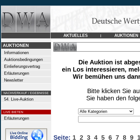
AKTUELLES
AUKTIONEN
|
AUKTIONEN
Informationen
Auktionsbedingungen
Die Auktion ist abge
Einlieferungsvertrag
ein Los interessieren, mel
Erläuterungen
Wir bemühen uns dann,
Newsletter
Bitte klicken Sie a
NACHVERKAUF / EGEBNISSE
Sie haben den folg
54. Live-Auktion
LIVE BIETEN
Erläuterungen
Seite:
1
2
3
4
5
6
7
8
9