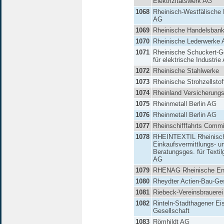
Elektrizitätswerk AG
1068
Rheinisch-Westfälische
AG
1069
Rheinische Handelsban
1070
Rheinische Lederwerke
1071
Rheinische Schuckert-G
für elektrische Industrie
1072
Rheinische Stahlwerke
1073
Rheinische Strohzellsto
1074
Rheinland Versicherung
1075
Rheinmetall Berlin AG
1076
Rheinmetall Berlin AG
1077
Rheinschifffahrts Comm
1078
RHEINTEXTIL Rheinisc
Einkaufsvermittlungs- u
Beratungsges. für Textil
AG
1079
RHENAG Rheinische En
1080
Rheydter Actien-Bau-Ges
1081
Riebeck-Vereinsbrauere
1082
Rinteln-Stadthagener Ei
Gesellschaft
1083
Römhildt AG