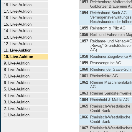
1053
Reichenberg-Maffersdorf
18. Live-Auktion
Gablonzer Brauereien A
17. Live-Auktion
1054
Reichsbund-Bank AG
Vermögensverwaltungsst
16. Live-Auktion
Reichsbundes der höhe
15. Live-Auktion
1055
Reinstrom & Pilz AG
14. Live-Auktion
1056
Reit- und Fahrverein Ma
13. Live-Auktion
1057
Reklame- und Verlag-AG
12. Live-Auktion
„Revag“ Grundstücksver
AG)
11. Live-Auktion
1058
Reudener Ziegelwerke 
10. Live-Auktion
1059
Reussengrube AG
9. Live-Auktion
1060
Rhederei der Saale-Schi
8. Live-Auktion
1061
Rheinelektra AG
7. Live-Auktion
1062
Rheiner Maschinenfabri
6. Live-Auktion
AG
5. Live-Auktion
1063
Rheiner Sandsteinwerk
4. Live-Auktion
1064
Rheinhold & Mahla AG
3. Live-Auktion
1065
Rheinisch-Westfälische
2. Live-Auktion
Credit-Bank
1. Live-Auktion
1066
Rheinisch-Westfälische
Credit-Bank
1067
Rheinisch-Westfälische