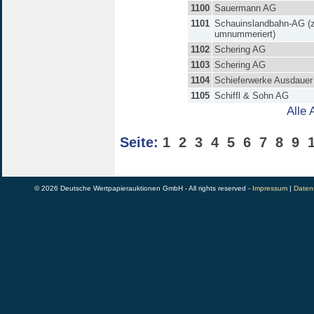
1100
Sauermann AG
1101
Schauinslandbahn-AG (
umnummeriert)
1102
Schering AG
1103
Schering AG
1104
Schieferwerke Ausdaue
1105
Schiffl & Sohn AG
Alle 
Seite:
1
2
3
4
5
6
7
8
9
© 2026 Deutsche Wertpapierauktionen GmbH - All rights reserved -
Impressum
|
Daten