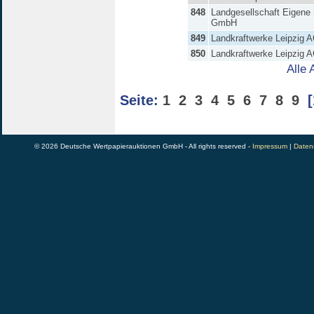
848
Landgesellschaft Eigene 
GmbH
849
Landkraftwerke Leipzig 
850
Landkraftwerke Leipzig 
Alle 
Seite:
1
2
3
4
5
6
7
8
9
[
© 2026 Deutsche Wertpapierauktionen GmbH - All rights reserved -
Impressum
|
Daten