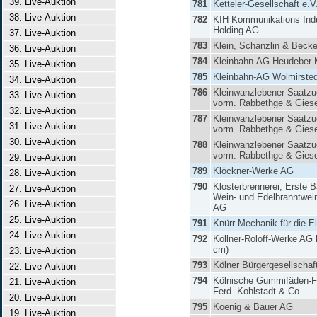
39. Live-Auktion
781
Ketteler-Gesellschaft e.V
38. Live-Auktion
782
KIH Kommunikations Indu
Holding AG
37. Live-Auktion
783
Klein, Schanzlin & Beck
36. Live-Auktion
784
Kleinbahn-AG Heudeber-M
35. Live-Auktion
785
Kleinbahn-AG Wolmirsted
34. Live-Auktion
786
Kleinwanzlebener Saatz
33. Live-Auktion
vorm. Rabbethge & Gies
32. Live-Auktion
787
Kleinwanzlebener Saatz
31. Live-Auktion
vorm. Rabbethge & Gies
30. Live-Auktion
788
Kleinwanzlebener Saatz
vorm. Rabbethge & Gies
29. Live-Auktion
789
Klöckner-Werke AG
28. Live-Auktion
790
Klosterbrennerei, Erste 
27. Live-Auktion
Wein- und Edelbranntwei
26. Live-Auktion
AG
25. Live-Auktion
791
Knürr-Mechanik für die E
24. Live-Auktion
792
Köllner-Roloff-Werke AG 
cm)
23. Live-Auktion
793
Kölner Bürgergesellschaf
22. Live-Auktion
794
Kölnische Gummifäden-F
21. Live-Auktion
Ferd. Kohlstadt & Co.
20. Live-Auktion
795
Koenig & Bauer AG
19. Live-Auktion