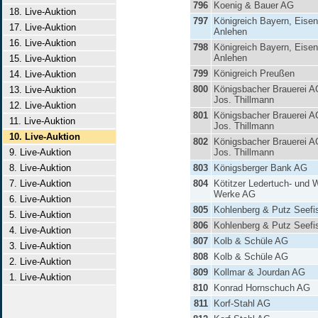
796
Koenig & Bauer AG
18. Live-Auktion
797
Königreich Bayern, Eise
17. Live-Auktion
Anlehen
16. Live-Auktion
798
Königreich Bayern, Eise
Anlehen
15. Live-Auktion
799
Königreich Preußen
14. Live-Auktion
800
Königsbacher Brauerei A
13. Live-Auktion
Jos. Thillmann
12. Live-Auktion
801
Königsbacher Brauerei A
11. Live-Auktion
Jos. Thillmann
10. Live-Auktion
802
Königsbacher Brauerei A
9. Live-Auktion
Jos. Thillmann
8. Live-Auktion
803
Königsberger Bank AG
7. Live-Auktion
804
Kötitzer Ledertuch- und 
Werke AG
6. Live-Auktion
805
Kohlenberg & Putz Seefi
5. Live-Auktion
806
Kohlenberg & Putz Seefi
4. Live-Auktion
807
Kolb & Schüle AG
3. Live-Auktion
808
Kolb & Schüle AG
2. Live-Auktion
809
Kollmar & Jourdan AG
1. Live-Auktion
810
Konrad Hornschuch AG
811
Korf-Stahl AG