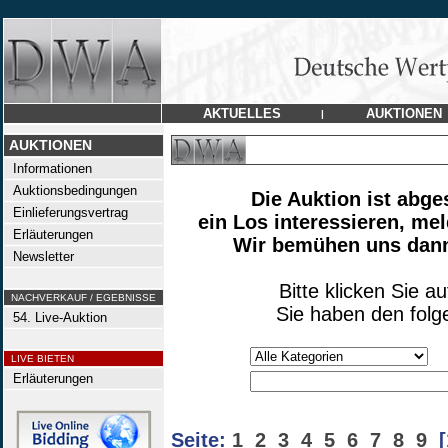
AKTUELLES
AUKTIONEN
|
AUKTIONEN
Informationen
Auktionsbedingungen
Die Auktion ist abge
Einlieferungsvertrag
ein Los interessieren, mel
Erläuterungen
Wir bemühen uns dann,
Newsletter
Bitte klicken Sie a
NACHVERKAUF / EGEBNISSE
Sie haben den folg
54. Live-Auktion
LIVE BIETEN
Erläuterungen
Seite:
1
2
3
4
5
6
7
8
9
[