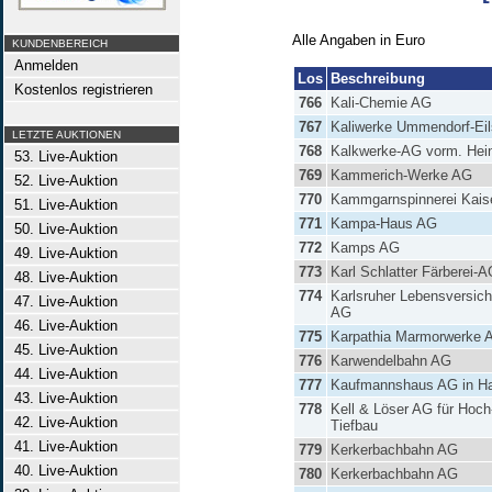
Alle Angaben in Euro
KUNDENBEREICH
Anmelden
Los
Beschreibung
Kostenlos registrieren
766
Kali-Chemie AG
767
Kaliwerke Ummendorf-Ei
LETZTE AUKTIONEN
768
Kalkwerke-AG vorm. Hei
53. Live-Auktion
769
Kammerich-Werke AG
52. Live-Auktion
770
Kammgarnspinnerei Kaise
51. Live-Auktion
771
Kampa-Haus AG
50. Live-Auktion
772
Kamps AG
49. Live-Auktion
773
Karl Schlatter Färberei-
48. Live-Auktion
774
Karlsruher Lebensversic
47. Live-Auktion
AG
46. Live-Auktion
775
Karpathia Marmorwerke 
45. Live-Auktion
776
Karwendelbahn AG
44. Live-Auktion
777
Kaufmannshaus AG in H
43. Live-Auktion
778
Kell & Löser AG für Hoch
42. Live-Auktion
Tiefbau
41. Live-Auktion
779
Kerkerbachbahn AG
40. Live-Auktion
780
Kerkerbachbahn AG