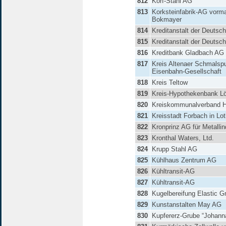
812
Korf-Stahl AG
813
Korksteinfabrik-AG vorma
Bokmayer
814
Kreditanstalt der Deuts
815
Kreditanstalt der Deuts
816
Kreditbank Gladbach AG
817
Kreis Altenaer Schmalspu
Eisenbahn-Gesellschaft
818
Kreis Teltow
819
Kreis-Hypothekenbank Lö
820
Kreiskommunalverband 
821
Kreisstadt Forbach in Lot
822
Kronprinz AG für Metallin
823
Kronthal Waters, Ltd.
824
Krupp Stahl AG
825
Kühlhaus Zentrum AG
826
Kühltransit-AG
827
Kühltransit-AG
828
Kugelbereifung Elastic 
829
Kunstanstalten May AG
830
Kupfererz-Grube “Johann