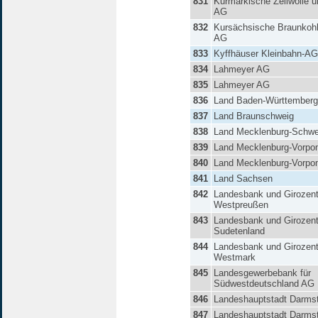
831
Kurmärkische Zellwolle u
AG
832
Kursächsische Braunkoh
AG
833
Kyffhäuser Kleinbahn-AG
834
Lahmeyer AG
835
Lahmeyer AG
836
Land Baden-Württemberg
837
Land Braunschweig
838
Land Mecklenburg-Schwe
839
Land Mecklenburg-Vorp
840
Land Mecklenburg-Vorp
841
Land Sachsen
842
Landesbank und Girozent
Westpreußen
843
Landesbank und Girozentr
Sudetenland
844
Landesbank und Girozent
Westmark
845
Landesgewerbebank für
Südwestdeutschland AG
846
Landeshauptstadt Darms
847
Landeshauptstadt Darms