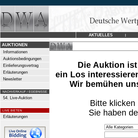
AKTUELLES
|
AUKTIONEN
Informationen
Auktionsbedingungen
Die Auktion is
Einlieferungsvertrag
Erläuterungen
ein Los interessiere
Newsletter
Wir bemühen uns
NACHVERKAUF / EGEBNISSE
54. Live-Auktion
Bitte klicken
Sie haben de
LIVE BIETEN
Erläuterungen