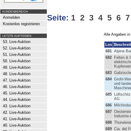
KUNDENBEREICH
Seite:
1
2
3
4
5
6
7
Anmelden
Kostenlos registrieren
Alle Angaben in
LETZTE AUKTIONEN
53. Live-Auktion
Los
Beschrei
52. Live-Auktion
681
Alpine Ba
51. Live-Auktion
682
Felten & 
50. Live-Auktion
elektrisch
Kupferwe
49. Live-Auktion
683
Galizisch
48. Live-Auktion
684
Grofri-We
47. Live-Auktion
und landwi
46. Live-Auktion
Maschinen
45. Live-Auktion
685
Lüftschit
AG
44. Live-Auktion
686
Milchindu
43. Live-Auktion
687
Oesterrei
42. Live-Auktion
Industrie
41. Live-Auktion
688
Thurwiese
40. Live-Auktion
689
Cia. del F