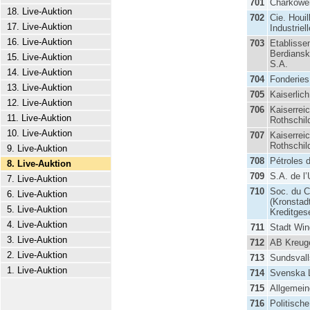
701
Charkowe
18. Live-Auktion
702
Cie. Houil
17. Live-Auktion
Industrie
16. Live-Auktion
703
Etablisse
Berdiansk
15. Live-Auktion
S.A.
14. Live-Auktion
704
Fonderies
13. Live-Auktion
705
Kaiserlic
12. Live-Auktion
706
Kaiserrei
11. Live-Auktion
Rothschil
10. Live-Auktion
707
Kaiserrei
Rothschil
9. Live-Auktion
708
Pétroles 
8. Live-Auktion
709
S.A. de l
7. Live-Auktion
710
Soc. du C
6. Live-Auktion
(Kronstad
5. Live-Auktion
Kreditgese
4. Live-Auktion
711
Stadt Wi
3. Live-Auktion
712
AB Kreuge
2. Live-Auktion
713
Sundsvall
1. Live-Auktion
714
Svenska 
715
Allgemei
716
Politisch