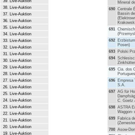
39. Live-Auktion
Mineral d
38. Live-Auktion
690
Centrale 
Bassin de
37. Live-Auktion
(Elektrow
36. Live-Auktion
Krakowsk
35. Live-Auktion
691
Chemische
(Przemys
34. Live-Auktion
692
Erzbistu
33. Live-Auktion
Posen)
32. Live-Auktion
693
Polski Pr
31. Live-Auktion
694
Schlesisc
30. Live-Auktion
Zinkhütte
29. Live-Auktion
695
Cia. dos 
28. Live-Auktion
Portugue
27. Live-Auktion
696
Empresa 
S.A.
26. Live-Auktion
697
AG für Ho
25. Live-Auktion
Dampfsäge
24. Live-Auktion
C. Goetz 
23. Live-Auktion
698
ASTRA Er
Waggon- 
22. Live-Auktion
699
Fabrica d
21. Live-Auktion
(Zernester
20. Live-Auktion
700
Asow-Do
19. Live-Auktion