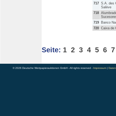
717
S.A. des 
Salève
718
Alumbrad
Sucesores
719
Banco Nac
720
Caixa de 
Seite:
1
2
3
4
5
6
7
© 2026 Deutsche Wertpapierauktionen GmbH - All rights reserved -
Impressum
|
Daten