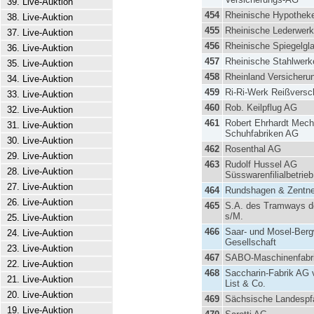
39. Live-Auktion
454
Rheinische Hypothek
38. Live-Auktion
455
Rheinische Lederwer
37. Live-Auktion
456
Rheinische Spiegelgla
36. Live-Auktion
457
Rheinische Stahlwerk
35. Live-Auktion
458
Rheinland Versicher
34. Live-Auktion
459
Ri-Ri-Werk Reißvers
33. Live-Auktion
460
Rob. Keilpflug AG
32. Live-Auktion
461
Robert Ehrhardt Mec
31. Live-Auktion
Schuhfabriken AG
30. Live-Auktion
462
Rosenthal AG
29. Live-Auktion
463
Rudolf Hussel AG
28. Live-Auktion
Süsswarenfilialbetrieb
27. Live-Auktion
464
Rundshagen & Zentn
26. Live-Auktion
465
S.A. des Tramways de
s/M.
25. Live-Auktion
466
Saar- und Mosel-Berg
24. Live-Auktion
Gesellschaft
23. Live-Auktion
467
SABO-Maschinenfabr
22. Live-Auktion
468
Saccharin-Fabrik AG 
21. Live-Auktion
List & Co.
20. Live-Auktion
469
Sächsische Landespfa
19. Live-Auktion