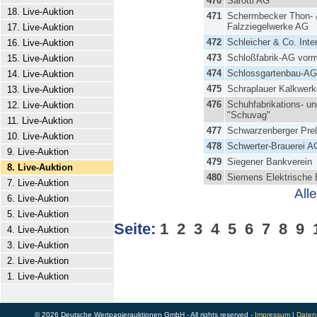
470
Sarotti AG
18. Live-Auktion
471
Schermbecker Thon-
Falzziegelwerke AG
17. Live-Auktion
472
Schleicher & Co. Inte
16. Live-Auktion
473
Schloßfabrik-AG vorm
15. Live-Auktion
474
Schlossgartenbau-AG
14. Live-Auktion
475
Schraplauer Kalkwer
13. Live-Auktion
476
Schuhfabrikations- un
12. Live-Auktion
"Schuvag"
11. Live-Auktion
477
Schwarzenberger Pre
10. Live-Auktion
478
Schwerter-Brauerei A
9. Live-Auktion
479
Siegener Bankverein
8. Live-Auktion
480
Siemens Elektrische 
7. Live-Auktion
All
6. Live-Auktion
5. Live-Auktion
Seite:
1
2
3
4
5
6
7
8
9
4. Live-Auktion
3. Live-Auktion
2. Live-Auktion
1. Live-Auktion
© 2026 Deutsche Wertpapierauktionen GmbH - All rights reserved -
Impressum
|
Daten