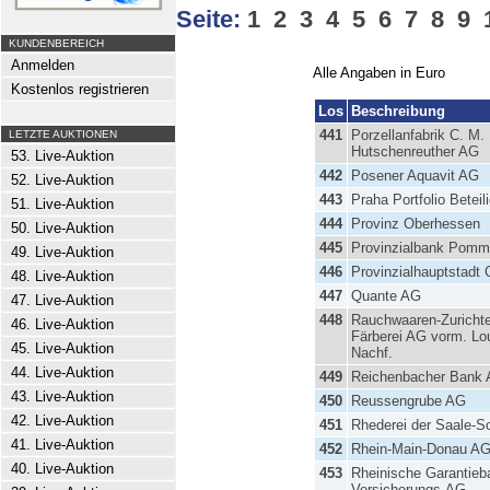
Seite:
1
2
3
4
5
6
7
8
9
KUNDENBEREICH
Anmelden
Alle Angaben in Euro
Kostenlos registrieren
Los
Beschreibung
441
Porzellanfabrik C. M.
LETZTE AUKTIONEN
Hutschenreuther AG
53. Live-Auktion
442
Posener Aquavit AG
52. Live-Auktion
443
Praha Portfolio Betei
51. Live-Auktion
444
Provinz Oberhessen
50. Live-Auktion
445
Provinzialbank Pomm
49. Live-Auktion
446
Provinzialhauptstadt
48. Live-Auktion
447
Quante AG
47. Live-Auktion
448
Rauchwaaren-Zurichte
46. Live-Auktion
Färberei AG vorm. Lou
45. Live-Auktion
Nachf.
44. Live-Auktion
449
Reichenbacher Bank
43. Live-Auktion
450
Reussengrube AG
42. Live-Auktion
451
Rhederei der Saale-Sc
41. Live-Auktion
452
Rhein-Main-Donau A
40. Live-Auktion
453
Rheinische Garantieb
Versicherungs-AG