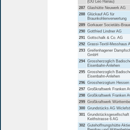
(OU Leo Hanau)
287
Glashütte Neuwerk AG
288
Glückauf AG für
Braunkohlenverwertung
289
Gorkauer Societäts-Brau
290
Gottfried Lindner AG
291
Gottschalk & Co. AG
292
Grassi-Textil-Messhaus 
293
Greifenhagener Dampfsch
GmbH
294
Grossherzoglich Badisch
Eisenbahn-Anlehen
295
Grossherzoglich Badisch
Eisenbahn-Anlehen
296
Grossherzogtum Hessen
297
Großkraftwerk Franken 
298
Großkraftwerk Franken 
299
Großkraftwerk Württemb
300
Grundstücks AG Wiclefst
301
Grundstücksgesellschaft
Keithstrasse 6 AG
302
Gutehoffnungshütte Aktie
Bergbau und Hüttenbetri