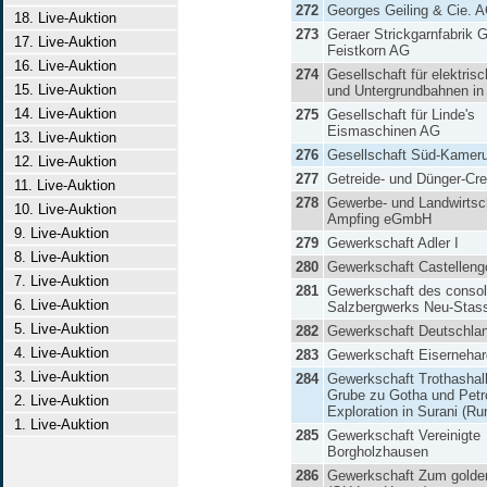
272
Georges Geiling & Cie. 
18. Live-Auktion
273
Geraer Strickgarnfabrik 
17. Live-Auktion
Feistkorn AG
16. Live-Auktion
274
Gesellschaft für elektris
15. Live-Auktion
und Untergrundbahnen in 
14. Live-Auktion
275
Gesellschaft für Linde's
Eismaschinen AG
13. Live-Auktion
276
Gesellschaft Süd-Kamer
12. Live-Auktion
277
Getreide- und Dünger-Cr
11. Live-Auktion
278
Gewerbe- und Landwirtsc
10. Live-Auktion
Ampfing eGmbH
9. Live-Auktion
279
Gewerkschaft Adler I
8. Live-Auktion
280
Gewerkschaft Castellen
7. Live-Auktion
281
Gewerkschaft des consoli
6. Live-Auktion
Salzbergwerks Neu-Stass
5. Live-Auktion
282
Gewerkschaft Deutschla
4. Live-Auktion
283
Gewerkschaft Eisernehar
3. Live-Auktion
284
Gewerkschaft Trothashall
Grube zu Gotha und Petro
2. Live-Auktion
Exploration in Surani (R
1. Live-Auktion
285
Gewerkschaft Vereinigte
Borgholzhausen
286
Gewerkschaft Zum golde