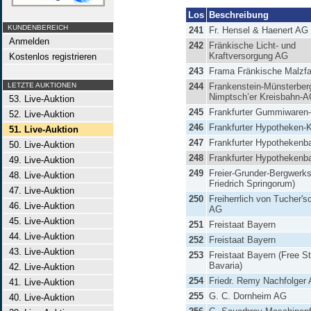
Los
Beschreibung
KUNDENBEREICH
241
Fr. Hensel & Haenert AG
Anmelden
242
Fränkische Licht- und
Kraftversorgung AG
Kostenlos registrieren
243
Frama Fränkische Malzfa
LETZTE AUKTIONEN
244
Frankenstein-Münsterber
Nimptsch’er Kreisbahn-
53. Live-Auktion
245
Frankfurter Gummiwaren
52. Live-Auktion
246
Frankfurter Hypotheken-K
51. Live-Auktion
247
Frankfurter Hypothekenb
50. Live-Auktion
248
Frankfurter Hypothekenb
49. Live-Auktion
249
Freier-Grunder-Bergwerk
48. Live-Auktion
Friedrich Springorum)
47. Live-Auktion
250
Freiherrlich von Tucher's
46. Live-Auktion
AG
45. Live-Auktion
251
Freistaat Bayern
44. Live-Auktion
252
Freistaat Bayern
43. Live-Auktion
253
Freistaat Bayern (Free St
Bavaria)
42. Live-Auktion
254
Friedr. Remy Nachfolger
41. Live-Auktion
255
G. C. Dornheim AG
40. Live-Auktion