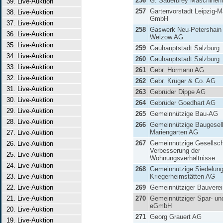
256
G. Sauerbrey Maschinenf
39. Live-Auktion
257
Gartenvorstadt Leipzig-M
38. Live-Auktion
GmbH
37. Live-Auktion
258
Gaswerk Neu-Petershain
36. Live-Auktion
Welzow AG
35. Live-Auktion
259
Gauhauptstadt Salzburg
34. Live-Auktion
260
Gauhauptstadt Salzburg
33. Live-Auktion
261
Gebr. Hörmann AG
32. Live-Auktion
262
Gebr. Krüger & Co. AG
31. Live-Auktion
263
Gebrüder Dippe AG
30. Live-Auktion
264
Gebrüder Goedhart AG
29. Live-Auktion
265
Gemeinnützige Bau-AG
28. Live-Auktion
266
Gemeinnützige Baugesell
Mariengarten AG
27. Live-Auktion
267
Gemeinnützige Gesellsch
26. Live-Auktion
Verbesserung der
25. Live-Auktion
Wohnungsverhältnisse
24. Live-Auktion
268
Gemeinnützige Siedelung
23. Live-Auktion
Kriegerheimstätten AG
22. Live-Auktion
269
Gemeinnütziger Bauvere
21. Live-Auktion
270
Gemeinnütziger Spar- un
eGmbH
20. Live-Auktion
271
Georg Grauert AG
19. Live-Auktion