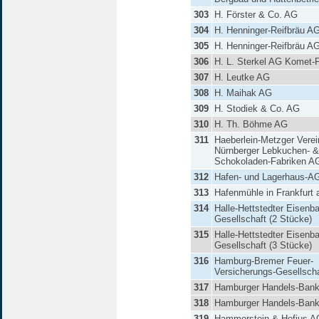
303
H. Förster & Co. AG
304
H. Henninger-Reifbräu A
305
H. Henninger-Reifbräu A
306
H. L. Sterkel AG Komet-P
307
H. Leutke AG
308
H. Maihak AG
309
H. Stodiek & Co. AG
310
H. Th. Böhme AG
311
Haeberlein-Metzger Verei
Nürnberger Lebkuchen- &
Schokoladen-Fabriken A
312
Hafen- und Lagerhaus-A
313
Hafenmühle in Frankfurt
314
Halle-Hettstedter Eisenb
Gesellschaft (2 Stücke)
315
Halle-Hettstedter Eisenb
Gesellschaft (3 Stücke)
316
Hamburg-Bremer Feuer-
Versicherungs-Gesellscha
317
Hamburger Handels-Ban
318
Hamburger Handels-Ban
319
Hammerstein & Hofius A