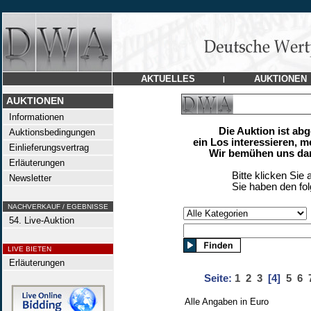
AKTUELLES
AUKTIONEN
|
AUKTIONEN
Informationen
Die Auktion ist ab
Auktionsbedingungen
ein Los interessieren, m
Einlieferungsvertrag
Wir bemühen uns dan
Erläuterungen
Bitte klicken Sie 
Newsletter
Sie haben den fo
NACHVERKAUF / EGEBNISSE
54. Live-Auktion
LIVE BIETEN
Erläuterungen
Seite:
1
2
3
[4]
5
6
Alle Angaben in Euro