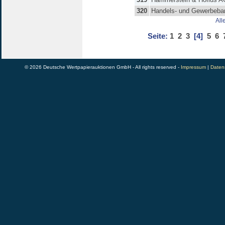
320
Handels- und Gewerbeb
All
Seite:
1
2
3
[4]
5
6
© 2026 Deutsche Wertpapierauktionen GmbH - All rights reserved -
Impressum
|
Daten