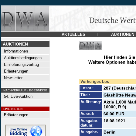
AKTUELLES
AUKTIONEN
|
AUKTIONEN
Informationen
Hier finden Sie
Auktionsbedingungen
Weitere Optionen habe
Einlieferungsvertrag
Erläuterungen
Newsletter
Vorheriges Los
Losnr.:
287 (Deutschla
NACHVERKAUF / EGEBNISSE
Titel:
Glashütte Neu
54. Live-Auktion
Auflistung:
Aktie 1.000 Mar
10000, R 9).
LIVE BIETEN
Ausruf:
60,00 EUR
Erläuterungen
Ausgabe-
18.08.1921
datum:
Ausgabe-
Berlin