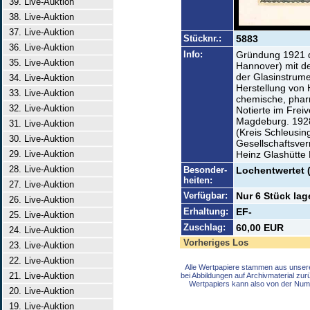
39. Live-Auktion
38. Live-Auktion
37. Live-Auktion
Stücknr.:
5883
36. Live-Auktion
Info:
Gründung 1921 d
35. Live-Auktion
Hannover) mit d
der Glasinstrumen
34. Live-Auktion
Herstellung von 
33. Live-Auktion
chemische, phar
32. Live-Auktion
Notierte im Frei
Magdeburg. 1928
31. Live-Auktion
(Kreis Schleusin
30. Live-Auktion
Gesellschaftsve
29. Live-Auktion
Heinz Glashütte 
28. Live-Auktion
Besonder-
Lochentwertet 
heiten:
27. Live-Auktion
Verfügbar:
Nur 6 Stück lag
26. Live-Auktion
Erhaltung:
EF-
25. Live-Auktion
Zuschlag:
60,00 EUR
24. Live-Auktion
Vorheriges Los
23. Live-Auktion
22. Live-Auktion
Alle Wertpapiere stammen aus unser
21. Live-Auktion
bei Abbildungen auf Archivmaterial zu
Wertpapiers kann also von der Num
20. Live-Auktion
19. Live-Auktion