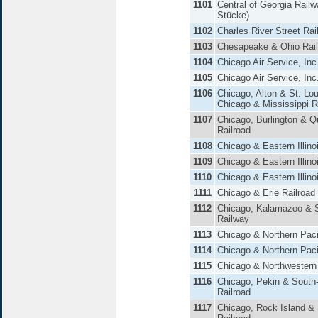
1101
Central of Georgia Railw
Stücke)
1102
Charles River Street Ra
1103
Chesapeake & Ohio Rai
1104
Chicago Air Service, Inc
1105
Chicago Air Service, Inc
1106
Chicago, Alton & St. Lou
Chicago & Mississippi R
1107
Chicago, Burlington & Q
Railroad
1108
Chicago & Eastern Illino
1109
Chicago & Eastern Illino
1110
Chicago & Eastern Illino
1111
Chicago & Erie Railroad
1112
Chicago, Kalamazoo & 
Railway
1113
Chicago & Northern Paci
1114
Chicago & Northern Paci
1115
Chicago & Northwestern
1116
Chicago, Pekin & South
Railroad
1117
Chicago, Rock Island & 