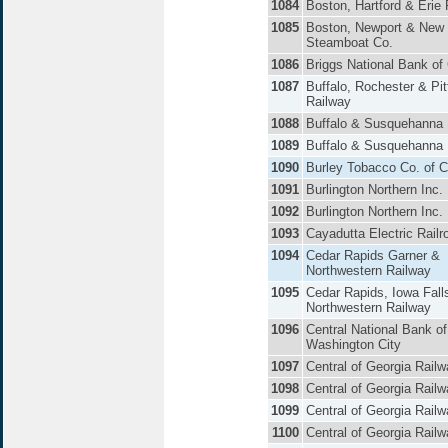
1084
Boston, Hartford & Erie 
1085
Boston, Newport & New
Steamboat Co.
1086
Briggs National Bank of
1087
Buffalo, Rochester & Pi
Railway
1088
Buffalo & Susquehanna 
1089
Buffalo & Susquehanna 
1090
Burley Tobacco Co. of C
1091
Burlington Northern Inc.
1092
Burlington Northern Inc.
1093
Cayadutta Electric Railr
1094
Cedar Rapids Garner &
Northwestern Railway
1095
Cedar Rapids, Iowa Fall
Northwestern Railway
1096
Central National Bank of
Washington City
1097
Central of Georgia Rail
1098
Central of Georgia Rail
1099
Central of Georgia Rail
1100
Central of Georgia Rail