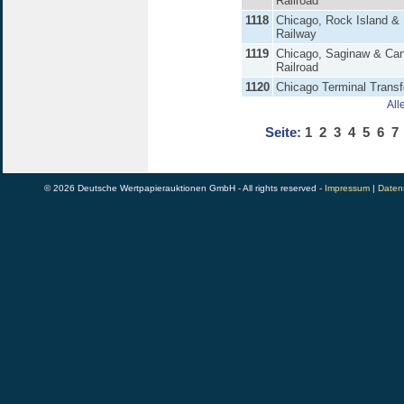
Railroad
1118
Chicago, Rock Island & 
Railway
1119
Chicago, Saginaw & Ca
Railroad
1120
Chicago Terminal Transf
All
Seite:
1
2
3
4
5
6
7
© 2026 Deutsche Wertpapierauktionen GmbH - All rights reserved -
Impressum
|
Daten