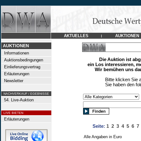
AKTUELLES
AUKTIONEN
|
AUKTIONEN
Informationen
Die Auktion ist ab
Auktionsbedingungen
ein Los interessieren, m
Einlieferungsvertrag
Wir bemühen uns dan
Erläuterungen
Bitte klicken Sie 
Newsletter
Sie haben den fo
NACHVERKAUF / EGEBNISSE
54. Live-Auktion
LIVE BIETEN
Erläuterungen
Seite:
1
2
3
4
5
6
7
Alle Angaben in Euro