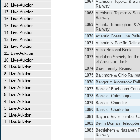
1067
Atchison, Topeka & San
18. Live-Auktion
Railway
17. Live-Auktion
1068
Atchison, Topeka & San
Railway
16. Live-Auktion
1069
Atlanta, Birmingham & A
15. Live-Auktion
Railway
14. Live-Auktion
1070
Atlantic Coast Line Rail
13. Live-Auktion
1071
Atlantic & Pacific Railro
12. Live-Auktion
1072
Atlas National Bank
11. Live-Auktion
1073
Audubon Society for the
10. Live-Auktion
of American Birds
9. Live-Auktion
1074
Baer Family Reunion
8. Live-Auktion
1075
Baltimore & Ohio Railro
7. Live-Auktion
1076
Bangor & Aroostook Rai
6. Live-Auktion
1077
Bank of Buchanan Coun
5. Live-Auktion
1078
Bank of Catasauqua
4. Live-Auktion
1079
Bank of Chandler
3. Live-Auktion
1080
Bank of Charleston
2. Live-Auktion
1081
Bayano River Lumber C
1. Live-Auktion
1082
Berlin Doman Helicopters
1083
Bethlehem & Nazareth 
Railway