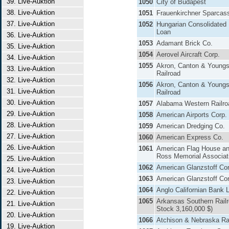
39. Live-Auktion
1050
City of Budapest
38. Live-Auktion
1051
Frauenkirchner Sparcas
37. Live-Auktion
1052
Hungarian Consolidated 
Loan
36. Live-Auktion
1053
Adamant Brick Co.
35. Live-Auktion
1054
Aerovel Aircraft Corp.
34. Live-Auktion
1055
Akron, Canton & Young
33. Live-Auktion
Railroad
32. Live-Auktion
1056
Akron, Canton & Young
31. Live-Auktion
Railroad
30. Live-Auktion
1057
Alabama Western Railro
29. Live-Auktion
1058
American Airports Corp.
28. Live-Auktion
1059
American Dredging Co.
27. Live-Auktion
1060
American Express Co.
26. Live-Auktion
1061
American Flag House a
Ross Memorial Associat
25. Live-Auktion
1062
American Glanzstoff Cor
24. Live-Auktion
1063
American Glanzstoff Cor
23. Live-Auktion
1064
Anglo Californian Bank L
22. Live-Auktion
1065
Arkansas Southern Railr
21. Live-Auktion
Stock 3,160,000 $)
20. Live-Auktion
1066
Atchison & Nebraska Ra
19. Live-Auktion