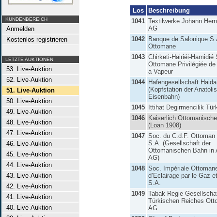
Los
Beschreibung
KUNDENBEREICH
1041
Textilwerke Johann Her
AG
Anmelden
1042
Banque de Salonique S.
Kostenlos registrieren
Ottomane
1043
Chirketi-Hairiéi-Hamidié
LETZTE AUKTIONEN
Ottomane Privilégiée de
53. Live-Auktion
a Vapeur
52. Live-Auktion
1044
Hafengesellschaft Haid
(Kopfstation der Anatoli
51. Live-Auktion
Eisenbahn)
50. Live-Auktion
1045
Ittihat Degirmencilik Tür
49. Live-Auktion
1046
Kaiserlich Ottomanisch
48. Live-Auktion
(Loan 1908)
47. Live-Auktion
1047
Soc. du C.d.F. Ottoman 
S.A. (Gesellschaft der
46. Live-Auktion
Ottomanischen Bahn in 
45. Live-Auktion
AG)
44. Live-Auktion
1048
Soc. Impériale Ottoman
43. Live-Auktion
d’Eclairage par le Gaz et 
S.A.
42. Live-Auktion
1049
Tabak-Regie-Gesellscha
41. Live-Auktion
Türkischen Reiches Ott
40. Live-Auktion
AG