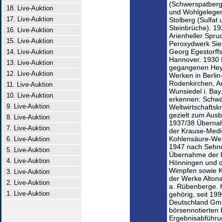
(Schwerspatberg
18. Live-Auktion
und Wohlgelegen
17. Live-Auktion
Stolberg (Sulfat
Steinbrüche). 19
16. Live-Auktion
Arienheller Sprud
15. Live-Auktion
Peroxydwerk Sies
Georg Egestorff
14. Live-Auktion
Hannover. 1930 E
13. Live-Auktion
gegangenen Heyl
12. Live-Auktion
Werken in Berlin
Rodenkirchen, A
11. Live-Auktion
Wunsiedel i. Bay.
10. Live-Auktion
erkennen: Schwä
9. Live-Auktion
Weltwirtschaftsk
gezielt zum Ausb
8. Live-Auktion
1937/38 Überna
7. Live-Auktion
der Krause-Med
Kohlensäure-Wer
6. Live-Auktion
1947 nach Sehn
5. Live-Auktion
Übernahme der R
4. Live-Auktion
Hönningen und d
Wimpfen sowie Ko
3. Live-Auktion
der Werke Alton
2. Live-Auktion
a. Rübenberge. 
1. Live-Auktion
gehörig, seit 19
Deutschland Gmb
börsennotierten
Ergebnisabführu