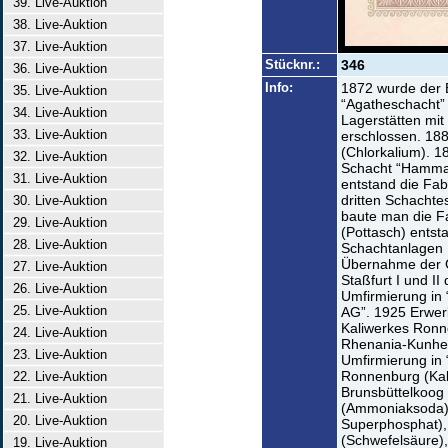
39. Live-Auktion
38. Live-Auktion
37. Live-Auktion
Stücknr.:
346
36. Live-Auktion
Info:
1872 wurde der 
35. Live-Auktion
“Agatheschacht”
34. Live-Auktion
Lagerstätten mit 
33. Live-Auktion
erschlossen. 188
(Chlorkalium). 1
32. Live-Auktion
Schacht “Hammac
31. Live-Auktion
entstand die Fabr
dritten Schacht
30. Live-Auktion
baute man die Fab
29. Live-Auktion
(Pottasch) entst
28. Live-Auktion
Schachtanlagen 
Übernahme der 
27. Live-Auktion
Staßfurt I und II
26. Live-Auktion
Umfirmierung in 
25. Live-Auktion
AG”. 1925 Erwer
Kaliwerkes Ronn
24. Live-Auktion
Rhenania-Kunhe
23. Live-Auktion
Umfirmierung in
Ronnenburg (Kal
22. Live-Auktion
Brunsbüttelkoog
21. Live-Auktion
(Ammoniaksoda)
20. Live-Auktion
Superphosphat),
(Schwefelsäure)
19. Live-Auktion