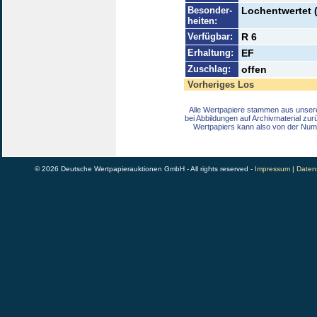
Besonder-
Lochentwertet 
heiten:
Verfügbar:
R 6
Erhaltung:
EF
Zuschlag:
offen
Vorheriges Los
Alle Wertpapiere stammen aus unser
bei Abbildungen auf Archivmaterial zu
Wertpapiers kann also von der Num
© 2026 Deutsche Wertpapierauktionen GmbH - All rights reserved -
Impressum
|
Daten