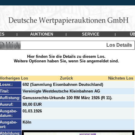
ES
AUKTIONEN
SERVICE
ÜB
|
|
|
Los Details
Hier finden Sie die Details zu diesem Los.
Weitere Optionen haben Sie, wenn Sie angemeldet sind.
Vorheriges Los
Zurück
Nächstes Los
Losnr.:
692 (Sammlung Eisenbahnen Deutschland)
Titel:
Vereinigte Westdeutsche Kleinbahnen AG
Auflistung:
Genussrechts-Urkunde 100 RM März 1926 (R 11).
Ausruf:
80,00 EUR
Ausgabe-
01.03.1926
datum:
Ausgabe-
Köln
ort:
Abbildung: