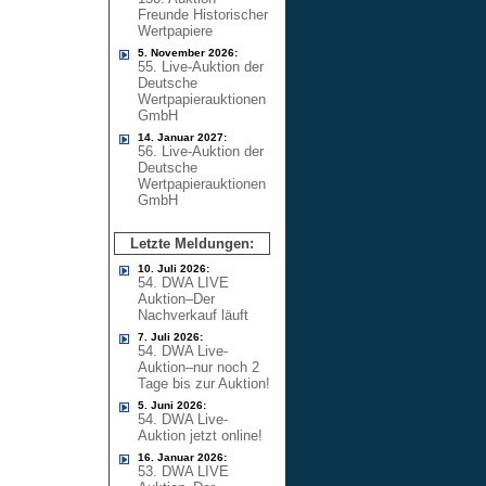
Freunde Historischer
Wertpapiere
5. November 2026:
55. Live-Auktion der
Deutsche
Wertpapierauktionen
GmbH
14. Januar 2027:
56. Live-Auktion der
Deutsche
Wertpapierauktionen
GmbH
Letzte Meldungen:
10. Juli 2026:
54. DWA LIVE
Auktion–Der
Nachverkauf läuft
7. Juli 2026:
54. DWA Live-
Auktion–nur noch 2
Tage bis zur Auktion!
5. Juni 2026:
54. DWA Live-
Auktion jetzt online!
16. Januar 2026:
53. DWA LIVE