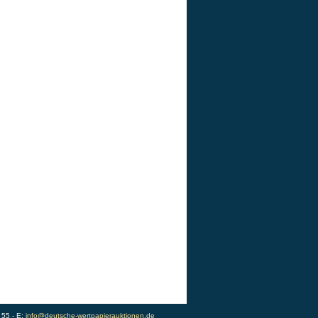
 55 - E:
info@deutsche-wertpapierauktionen.de