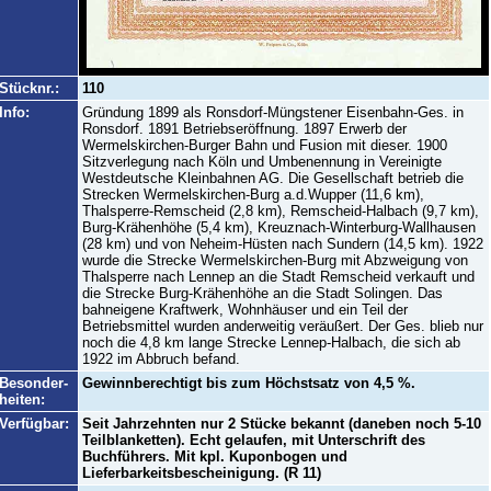
Stücknr.:
110
Info:
Gründung 1899 als Ronsdorf-Müngstener Eisenbahn-Ges. in
Ronsdorf. 1891 Betriebseröffnung. 1897 Erwerb der
Wermelskirchen-Burger Bahn und Fusion mit dieser. 1900
Sitzverlegung nach Köln und Umbenennung in Vereinigte
Westdeutsche Kleinbahnen AG. Die Gesellschaft betrieb die
Strecken Wermelskirchen-Burg a.d.Wupper (11,6 km),
Thalsperre-Remscheid (2,8 km), Remscheid-Halbach (9,7 km),
Burg-Krähenhöhe (5,4 km), Kreuznach-Winterburg-Wallhausen
(28 km) und von Neheim-Hüsten nach Sundern (14,5 km). 1922
wurde die Strecke Wermelskirchen-Burg mit Abzweigung von
Thalsperre nach Lennep an die Stadt Remscheid verkauft und
die Strecke Burg-Krähenhöhe an die Stadt Solingen. Das
bahneigene Kraftwerk, Wohnhäuser und ein Teil der
Betriebsmittel wurden anderweitig veräußert. Der Ges. blieb nur
noch die 4,8 km lange Strecke Lennep-Halbach, die sich ab
1922 im Abbruch befand.
Besonder-
Gewinnberechtigt bis zum Höchstsatz von 4,5 %.
heiten:
Verfügbar:
Seit Jahrzehnten nur 2 Stücke bekannt (daneben noch 5-10
Teilblanketten). Echt gelaufen, mit Unterschrift des
Buchführers. Mit kpl. Kuponbogen und
Lieferbarkeitsbescheinigung. (R 11)