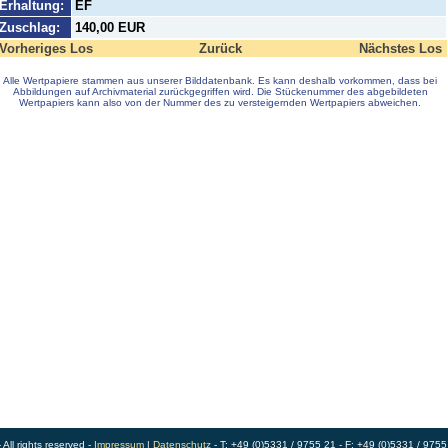
Erhaltung:
EF
Zuschlag:
140,00 EUR
Vorheriges Los
Zurück
Nächstes Los
Alle Wertpapiere stammen aus unserer Bilddatenbank. Es kann deshalb vorkommen, dass bei
Abbildungen auf Archivmaterial zurückgegriffen wird. Die Stückenummer des abgebildeten
Wertpapiers kann also von der Nummer des zu versteigernden Wertpapiers abweichen.
ll rights reserved -
Impressum
|
Datenschutz
- T: +49 (0)5331 / 9755 21 - F: +49 (0)5331 / 9755