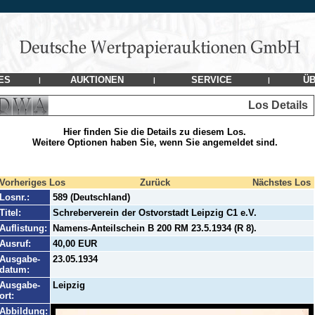
ES
AUKTIONEN
SERVICE
ÜB
|
|
|
Los Details
Hier finden Sie die Details zu diesem Los.
Weitere Optionen haben Sie, wenn Sie angemeldet sind.
Vorheriges Los
Zurück
Nächstes Los
Losnr.:
589 (Deutschland)
Titel:
Schreberverein der Ostvorstadt Leipzig C1 e.V.
Auflistung:
Namens-Anteilschein B 200 RM 23.5.1934 (R 8).
Ausruf:
40,00 EUR
Ausgabe-
23.05.1934
datum:
Ausgabe-
Leipzig
ort:
Abbildung: