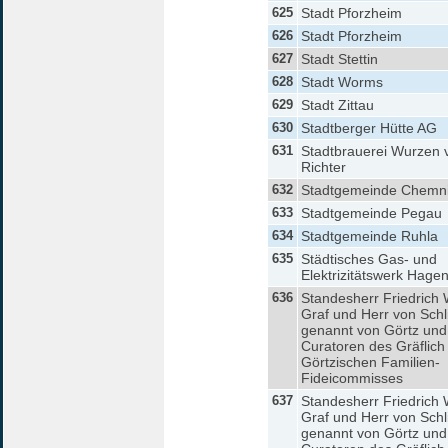
625
Stadt Pforzheim
626
Stadt Pforzheim
627
Stadt Stettin
628
Stadt Worms
629
Stadt Zittau
630
Stadtberger Hütte AG
631
Stadtbrauerei Wurzen v
Richter
632
Stadtgemeinde Chemni
633
Stadtgemeinde Pegau
634
Stadtgemeinde Ruhla
635
Städtisches Gas- und
Elektrizitätswerk Hage
636
Standesherr Friedrich 
Graf und Herr von Schli
genannt von Görtz und
Curatoren des Gräflich
Görtzischen Familien-
Fideicommisses
637
Standesherr Friedrich 
Graf und Herr von Schli
genannt von Görtz und