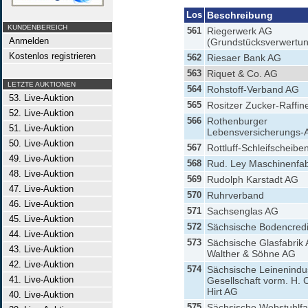
Los
Beschreibung
KUNDENBEREICH
561
Riegerwerk AG
Anmelden
(Grundstücksverwertu
Kostenlos registrieren
562
Riesaer Bank AG
563
Riquet & Co. AG
LETZTE AUKTIONEN
564
Rohstoff-Verband AG
53. Live-Auktion
565
Rositzer Zucker-Raffine
52. Live-Auktion
566
Rothenburger
51. Live-Auktion
Lebensversicherungs-
50. Live-Auktion
567
Rottluff-Schleifscheibe
49. Live-Auktion
568
Rud. Ley Maschinenfab
48. Live-Auktion
569
Rudolph Karstadt AG
47. Live-Auktion
570
Ruhrverband
46. Live-Auktion
571
Sachsenglas AG
45. Live-Auktion
572
Sächsische Bodencredi
44. Live-Auktion
573
Sächsische Glasfabrik 
43. Live-Auktion
Walther & Söhne AG
42. Live-Auktion
574
Sächsische Leinenindus
41. Live-Auktion
Gesellschaft vorm. H. C
Hirt AG
40. Live-Auktion
575
Sächsische Webstuhlfa