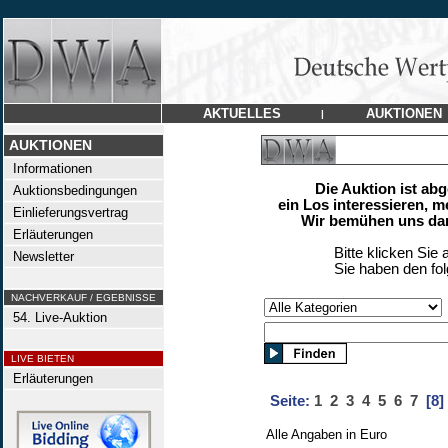
AKTUELLES
AUKTIONEN
|
AUKTIONEN
Informationen
Die Auktion ist ab
Auktionsbedingungen
ein Los interessieren, m
Einlieferungsvertrag
Wir bemühen uns dan
Erläuterungen
Bitte klicken Sie 
Newsletter
Sie haben den fo
NACHVERKAUF / EGEBNISSE
54. Live-Auktion
LIVE BIETEN
Erläuterungen
Seite:
1
2
3
4
5
6
7
[8]
Alle Angaben in Euro