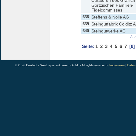
Curatoren des Gräflich
Görtzischen Familien-
Fideicommisses
638
Steffens & Nölle AG
639
Steingutfabrik Colditz 
640
Steingutwerke AG
All
Seite:
1
2
3
4
5
6
7
[8]
© 2026 Deutsche Wertpapierauktionen GmbH - All rights reserved -
Impressum
|
Daten