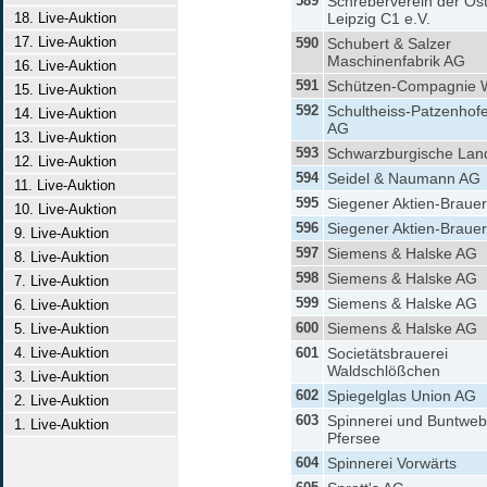
589
Schreberverein der Ost
18. Live-Auktion
Leipzig C1 e.V.
17. Live-Auktion
590
Schubert & Salzer
Maschinenfabrik AG
16. Live-Auktion
591
Schützen-Compagnie 
15. Live-Auktion
592
Schultheiss-Patzenhofe
14. Live-Auktion
AG
13. Live-Auktion
593
Schwarzburgische Lan
12. Live-Auktion
594
Seidel & Naumann AG
11. Live-Auktion
595
Siegener Aktien-Brauer
10. Live-Auktion
596
Siegener Aktien-Brauer
9. Live-Auktion
597
Siemens & Halske AG
8. Live-Auktion
598
Siemens & Halske AG
7. Live-Auktion
599
Siemens & Halske AG
6. Live-Auktion
600
Siemens & Halske AG
5. Live-Auktion
4. Live-Auktion
601
Societätsbrauerei
Waldschlößchen
3. Live-Auktion
602
Spiegelglas Union AG
2. Live-Auktion
603
Spinnerei und Buntweb
1. Live-Auktion
Pfersee
604
Spinnerei Vorwärts