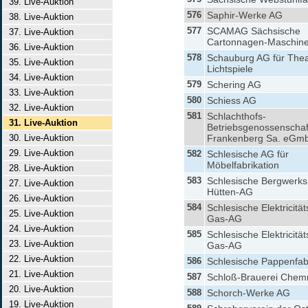
39. Live-Auktion
576
Saphir-Werke AG
38. Live-Auktion
577
SCAMAG Sächsische
37. Live-Auktion
Cartonnagen-Maschine
36. Live-Auktion
578
Schauburg AG für Thea
35. Live-Auktion
Lichtspiele
34. Live-Auktion
579
Schering AG
33. Live-Auktion
580
Schiess AG
32. Live-Auktion
581
Schlachthofs-
31. Live-Auktion
Betriebsgenossenschaf
30. Live-Auktion
Frankenberg Sa. eGm
29. Live-Auktion
582
Schlesische AG für
Möbelfabrikation
28. Live-Auktion
583
Schlesische Bergwerks
27. Live-Auktion
Hütten-AG
26. Live-Auktion
584
Schlesische Elektricitä
25. Live-Auktion
Gas-AG
24. Live-Auktion
585
Schlesische Elektricitä
23. Live-Auktion
Gas-AG
22. Live-Auktion
586
Schlesische Pappenfab
21. Live-Auktion
587
Schloß-Brauerei Chem
20. Live-Auktion
588
Schorch-Werke AG
19. Live-Auktion