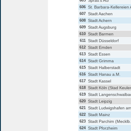
605
Spratt's AG
606
St. Barbara-Kellereien
607
Stadt Aachen
608
Stadt Achern
609
Stadt Augsburg
610
Stadt Barmen
611
Stadt Düsseldorf
612
Stadt Emden
613
Stadt Essen
614
Stadt Grimma
615
Stadt Halberstadt
616
Stadt Hanau a.M.
617
Stadt Kassel
618
Stadt Köln (Stad Keule
619
Stadt Langenschwalba
620
Stadt Leipzig
621
Stadt Ludwigshafen a
622
Stadt Mainz
623
Stadt Parchim (Mecklb.
624
Stadt Pforzheim