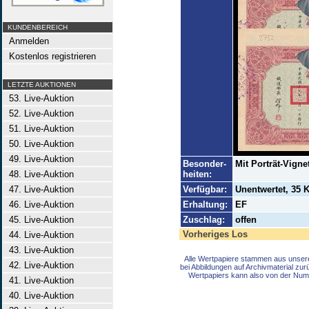
KUNDENBEREICH
Anmelden
Kostenlos registrieren
LETZTE AUKTIONEN
53. Live-Auktion
52. Live-Auktion
51. Live-Auktion
50. Live-Auktion
49. Live-Auktion
Besonder-
Mit Porträt-Vigne
48. Live-Auktion
heiten:
47. Live-Auktion
Verfügbar:
Unentwertet, 35
46. Live-Auktion
Erhaltung:
EF
45. Live-Auktion
Zuschlag:
offen
Vorheriges Los
44. Live-Auktion
43. Live-Auktion
Alle Wertpapiere stammen aus unser
42. Live-Auktion
bei Abbildungen auf Archivmaterial zu
Wertpapiers kann also von der Num
41. Live-Auktion
40. Live-Auktion