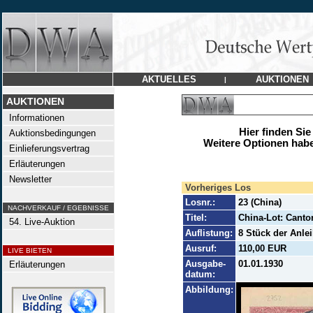
AKTUELLES
AUKTIONEN
|
AUKTIONEN
Informationen
Hier finden Sie
Auktionsbedingungen
Weitere Optionen habe
Einlieferungsvertrag
Erläuterungen
Newsletter
Vorheriges Los
Losnr.:
23 (China)
NACHVERKAUF / EGEBNISSE
Titel:
China-Lot: Canto
54. Live-Auktion
Auflistung:
8 Stück der Anle
Ausruf:
110,00 EUR
LIVE BIETEN
Ausgabe-
01.01.1930
Erläuterungen
datum:
Abbildung: