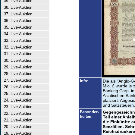
39. Live-Auktion
38. Live-Auktion
37. Live-Auktion
36. Live-Auktion
35. Live-Auktion
34. Live-Auktion
33. Live-Auktion
32. Live-Auktion
31. Live-Auktion
30. Live-Auktion
29. Live-Auktion
28. Live-Auktion
27. Live-Auktion
Info:
Die als “Anglo-
Mio. £ wurde je 
26. Live-Auktion
Banking Corp. i
25. Live-Auktion
Asiatischen Bank
24. Live-Auktion
platziert. Abges
und Salzsteuern.
23. Live-Auktion
Besonder-
Gegengezeichne
22. Live-Auktion
heiten:
Teil einer Anlei
21. Live-Auktion
die Einkünfte a
Seezöllen. Sehr
20. Live-Auktion
Reichsdruckerei
19. Live-Auktion