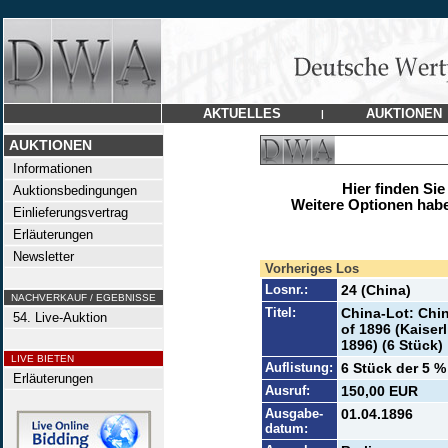
AKTUELLES
AUKTIONEN
|
AUKTIONEN
Informationen
Hier finden Sie
Auktionsbedingungen
Weitere Optionen habe
Einlieferungsvertrag
Erläuterungen
Newsletter
Vorheriges Los
Losnr.:
24 (China)
NACHVERKAUF / EGEBNISSE
Titel:
China-Lot: Chi
54. Live-Auktion
of 1896 (Kaiser
1896) (6 Stück)
LIVE BIETEN
Auflistung:
6 Stück der 5 % 
Erläuterungen
Ausruf:
150,00 EUR
Ausgabe-
01.04.1896
datum: