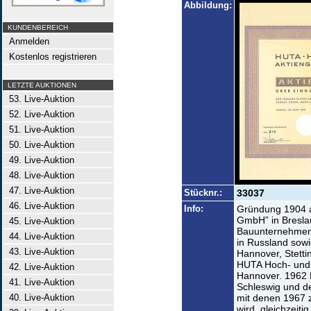
Abbildung:
KUNDENBEREICH
Anmelden
Kostenlos registrieren
LETZTE AUKTIONEN
53. Live-Auktion
52. Live-Auktion
51. Live-Auktion
50. Live-Auktion
49. Live-Auktion
48. Live-Auktion
47. Live-Auktion
Stücknr.:
33037
46. Live-Auktion
Info:
Gründung 1904 al
GmbH” in Bresla
45. Live-Auktion
Bauunternehmen 
44. Live-Auktion
in Russland sowie
43. Live-Auktion
Hannover, Stetti
HUTA Hoch- und 
42. Live-Auktion
Hannover. 1962 E
41. Live-Auktion
Schleswig und de
40. Live-Auktion
mit denen 1967
wird, gleichzeiti