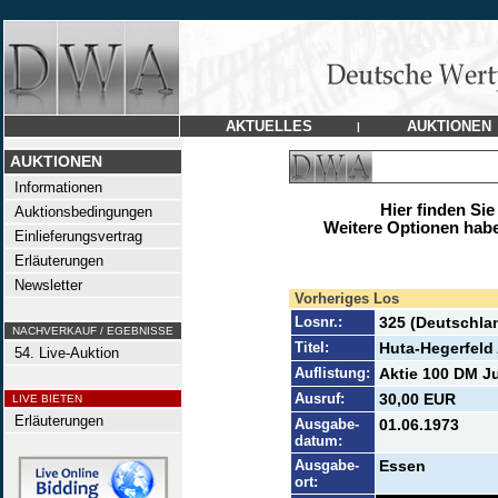
AKTUELLES
AUKTIONEN
|
AUKTIONEN
Informationen
Hier finden Sie
Auktionsbedingungen
Weitere Optionen habe
Einlieferungsvertrag
Erläuterungen
Newsletter
Vorheriges Los
Losnr.:
325 (Deutschla
NACHVERKAUF / EGEBNISSE
Titel:
Huta-Hegerfeld
54. Live-Auktion
Auflistung:
Aktie 100 DM Ju
Ausruf:
30,00 EUR
LIVE BIETEN
Erläuterungen
Ausgabe-
01.06.1973
datum:
Ausgabe-
Essen
ort: