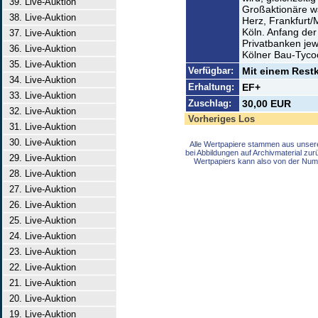
39. Live-Auktion
Großaktionäre w
38. Live-Auktion
Herz, Frankfurt/
Köln. Anfang der
37. Live-Auktion
Privatbanken je
36. Live-Auktion
Kölner Bau-Tyco
35. Live-Auktion
Verfügbar:
Mit einem Rest
34. Live-Auktion
Erhaltung:
EF+
33. Live-Auktion
Zuschlag:
30,00 EUR
32. Live-Auktion
Vorheriges Los
31. Live-Auktion
30. Live-Auktion
Alle Wertpapiere stammen aus unser
bei Abbildungen auf Archivmaterial zu
29. Live-Auktion
Wertpapiers kann also von der Num
28. Live-Auktion
27. Live-Auktion
26. Live-Auktion
25. Live-Auktion
24. Live-Auktion
23. Live-Auktion
22. Live-Auktion
21. Live-Auktion
20. Live-Auktion
19. Live-Auktion