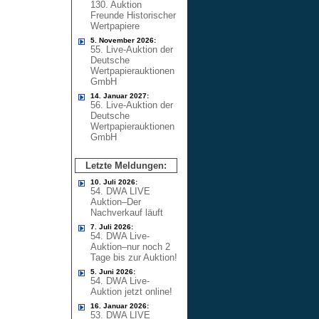
130. Auktion
Freunde Historischer
Wertpapiere
5. November 2026:
55. Live-Auktion der
Deutsche
Wertpapierauktionen
GmbH
14. Januar 2027:
56. Live-Auktion der
Deutsche
Wertpapierauktionen
GmbH
Letzte Meldungen:
10. Juli 2026:
54. DWA LIVE
Auktion–Der
Nachverkauf läuft
7. Juli 2026:
54. DWA Live-
Auktion–nur noch 2
Tage bis zur Auktion!
5. Juni 2026:
54. DWA Live-
Auktion jetzt online!
16. Januar 2026:
53. DWA LIVE