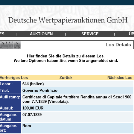
ES
AUKTIONEN
SERVICE
ÜB
|
|
|
Los Details
Hier finden Sie die Details zu diesem Los.
Weitere Optionen haben Sie, wenn Sie angemeldet sind.
Vorheriges Los
Zurück
Nächstes Los
Losnr.:
644 (Italien)
Titel:
Governo Pontificio
Auflistung:
Certificato di Capitale fruttifero Rendita annua di Scudi 900
vom 7.7.1839 (Vincolata).
Ausruf:
100,00 EUR
Ausgabe-
07.07.1839
datum:
Ausgabe-
Rom
ort: