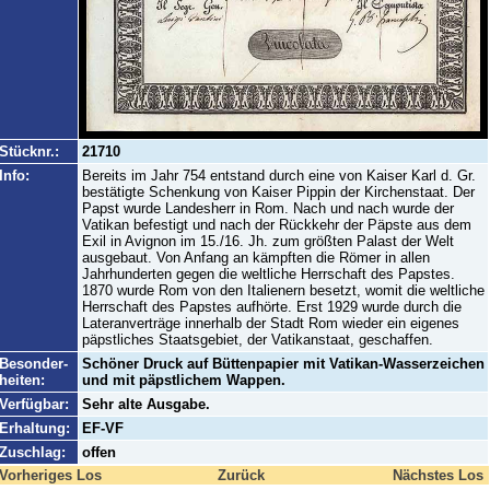
Stücknr.:
21710
Info:
Bereits im Jahr 754 entstand durch eine von Kaiser Karl d. Gr.
bestätigte Schenkung von Kaiser Pippin der Kirchenstaat. Der
Papst wurde Landesherr in Rom. Nach und nach wurde der
Vatikan befestigt und nach der Rückkehr der Päpste aus dem
Exil in Avignon im 15./16. Jh. zum größten Palast der Welt
ausgebaut. Von Anfang an kämpften die Römer in allen
Jahrhunderten gegen die weltliche Herrschaft des Papstes.
1870 wurde Rom von den Italienern besetzt, womit die weltliche
Herrschaft des Papstes aufhörte. Erst 1929 wurde durch die
Lateranverträge innerhalb der Stadt Rom wieder ein eigenes
päpstliches Staatsgebiet, der Vatikanstaat, geschaffen.
Besonder-
Schöner Druck auf Büttenpapier mit Vatikan-Wasserzeichen
heiten:
und mit päpstlichem Wappen.
Verfügbar:
Sehr alte Ausgabe.
Erhaltung:
EF-VF
Zuschlag:
offen
Vorheriges Los
Zurück
Nächstes Los