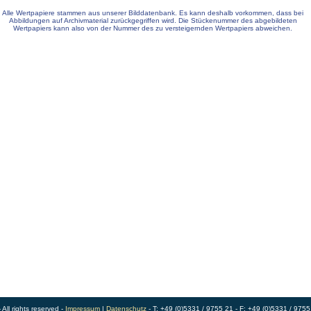
Alle Wertpapiere stammen aus unserer Bilddatenbank. Es kann deshalb vorkommen, dass bei
Abbildungen auf Archivmaterial zurückgegriffen wird. Die Stückenummer des abgebildeten
Wertpapiers kann also von der Nummer des zu versteigernden Wertpapiers abweichen.
ll rights reserved -
Impressum
|
Datenschutz
- T: +49 (0)5331 / 9755 21 - F: +49 (0)5331 / 9755