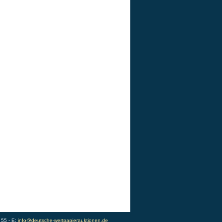
 55 - E:
info@deutsche-wertpapierauktionen.de