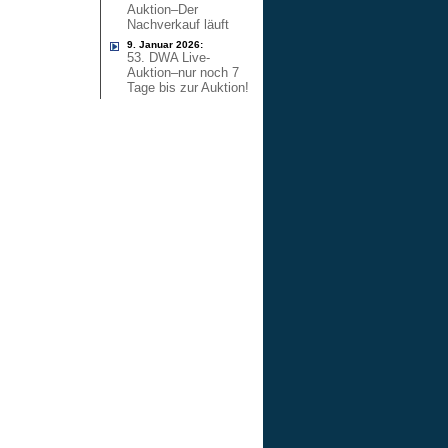
Auktion–Der
Nachverkauf läuft
9. Januar 2026:
53. DWA Live-
Auktion–nur noch 7
Tage bis zur Auktion!