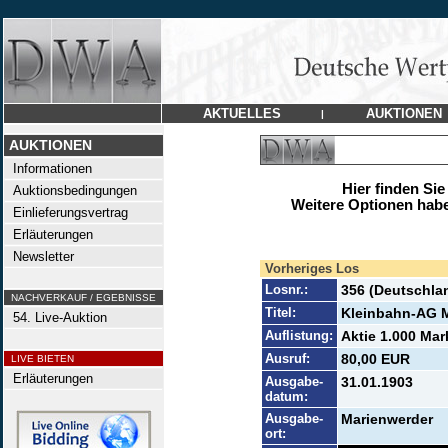
AKTUELLES
AUKTIONEN
|
AUKTIONEN
Informationen
Hier finden Sie
Auktionsbedingungen
Weitere Optionen habe
Einlieferungsvertrag
Erläuterungen
Newsletter
Vorheriges Los
Losnr.:
356 (Deutschla
NACHVERKAUF / EGEBNISSE
Titel:
Kleinbahn-AG 
54. Live-Auktion
Auflistung:
Aktie 1.000 Mark
Ausruf:
80,00 EUR
LIVE BIETEN
Erläuterungen
Ausgabe-
31.01.1903
datum:
Ausgabe-
Marienwerder
ort: