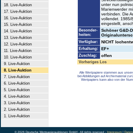
unter nun polnis
18. Live-Auktion
Marienwerder mi
17. Live-Auktion
verbinden. Die A
16. Live-Auktion
vollendet. 1985/
eingestellt, ans
15. Live-Auktion
Besonder-
Schöner G&D-Dr
14. Live-Auktion
heiten:
Originaluntersch
13. Live-Auktion
Verfügbar:
NICHT lochentwe
12. Live-Auktion
Erhaltung:
EF+
11. Live-Auktion
Zuschlag:
offen
10. Live-Auktion
Vorheriges Los
9. Live-Auktion
8. Live-Auktion
Alle Wertpapiere stammen aus unser
bei Abbildungen auf Archivmaterial zu
7. Live-Auktion
Wertpapiers kann also von der Num
6. Live-Auktion
5. Live-Auktion
4. Live-Auktion
3. Live-Auktion
2. Live-Auktion
1. Live-Auktion
© 2026 Deutsche Wertpapierauktionen GmbH - All rights reserved -
Impressum
|
Daten