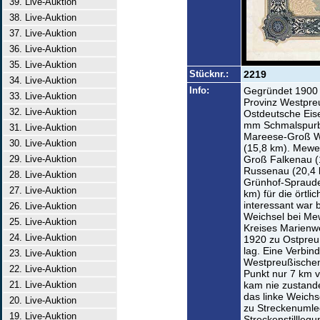
39. Live-Auktion
38. Live-Auktion
37. Live-Auktion
36. Live-Auktion
35. Live-Auktion
Stücknr.:
2219
34. Live-Auktion
Info:
Gegründet 1900 
33. Live-Auktion
Provinz Westpre
32. Live-Auktion
Ostdeutsche Eise
mm Schmalspurb
31. Live-Auktion
Mareese-Groß W
30. Live-Auktion
(15,8 km). Mewe
29. Live-Auktion
Groß Falkenau (
Russenau (20,4 
28. Live-Auktion
Grünhof-Spraude
27. Live-Auktion
km) für die örtli
interessant war
26. Live-Auktion
Weichsel bei Mew
25. Live-Auktion
Kreises Marienwe
24. Live-Auktion
1920 zu Ostpreu
lag. Eine Verbi
23. Live-Auktion
Westpreußischen
22. Live-Auktion
Punkt nur 7 km 
21. Live-Auktion
kam nie zustand
das linke Weichs
20. Live-Auktion
zu Streckenuml
19. Live-Auktion
Streckenstillleg