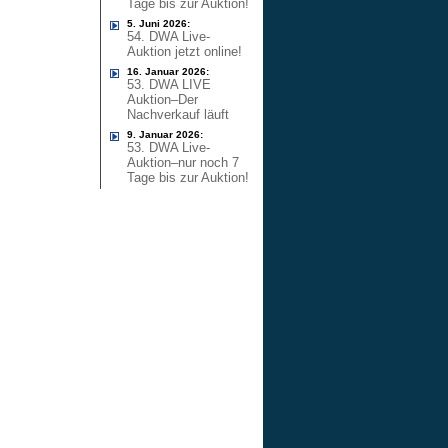
Tage bis zur Auktion!
5. Juni 2026:
54. DWA Live-
Auktion jetzt online!
16. Januar 2026:
53. DWA LIVE
Auktion–Der
Nachverkauf läuft
9. Januar 2026:
53. DWA Live-
Auktion–nur noch 7
Tage bis zur Auktion!