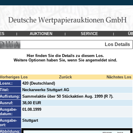
ES
AUKTIONEN
SERVICE
ÜB
|
|
|
Los Details
Hier finden Sie die Details zu diesem Los.
Weitere Optionen haben Sie, wenn Sie angemeldet sind.
Vorheriges Los
Zurück
Nächstes Los
Losnr.:
420 (Deutschland)
Titel:
Neckarwerke Stuttgart AG
Auflistung:
Sammelaktie über 50 Stückaktien Aug. 1999 (R 7).
Ausruf:
38,00 EUR
Ausgabe-
01.08.1999
datum:
Ausgabe-
Stuttgart
ort:
Abbildung: