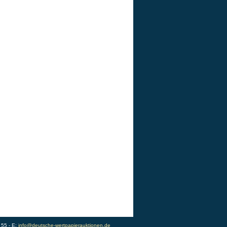
 55 - E:
info@deutsche-wertpapierauktionen.de