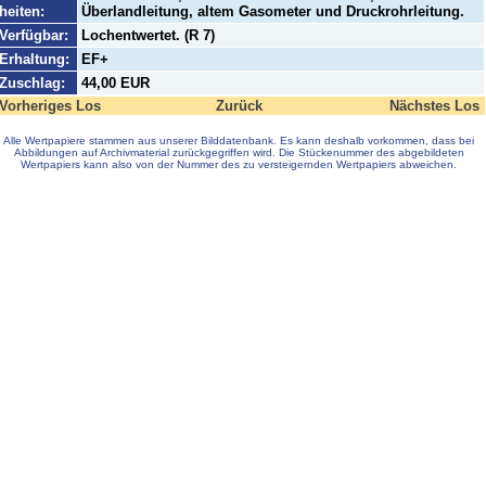
heiten:
Überlandleitung, altem Gasometer und Druckrohrleitung.
Verfügbar:
Lochentwertet. (R 7)
Erhaltung:
EF+
Zuschlag:
44,00 EUR
Vorheriges Los
Zurück
Nächstes Los
Alle Wertpapiere stammen aus unserer Bilddatenbank. Es kann deshalb vorkommen, dass bei
Abbildungen auf Archivmaterial zurückgegriffen wird. Die Stückenummer des abgebildeten
Wertpapiers kann also von der Nummer des zu versteigernden Wertpapiers abweichen.