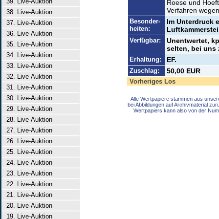
39. Live-Auktion
Roese und Hoeft
Verfahren wegen 
38. Live-Auktion
Besonder-
Im Unterdruck 
37. Live-Auktion
heiten:
Luftkammerstei
36. Live-Auktion
Verfügbar:
Unentwertet, k
35. Live-Auktion
selten, bei uns 
34. Live-Auktion
Erhaltung:
EF.
33. Live-Auktion
Zuschlag:
50,00 EUR
32. Live-Auktion
Vorheriges Los
31. Live-Auktion
30. Live-Auktion
Alle Wertpapiere stammen aus unser
bei Abbildungen auf Archivmaterial zu
29. Live-Auktion
Wertpapiers kann also von der Num
28. Live-Auktion
27. Live-Auktion
26. Live-Auktion
25. Live-Auktion
24. Live-Auktion
23. Live-Auktion
22. Live-Auktion
21. Live-Auktion
20. Live-Auktion
19. Live-Auktion