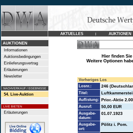
AKTUELLES
AUKTIONEN
|
AUKTIONEN
Informationen
Hier finden Sie
Auktionsbedingungen
Weitere Optionen habe
Einlieferungsvertrag
Erläuterungen
Newsletter
Vorheriges Los
Losnr.:
246 (Deutschla
NACHVERKAUF / EGEBNISSE
Titel:
Luftkammerste
54. Live-Auktion
Auflistung:
Prior.-Aktie 2.0
Ausruf:
50,00 EUR
LIVE BIETEN
Erläuterungen
Ausgabe-
01.07.1923
datum:
Ausgabe-
Pölitz i. Pom.
ort: