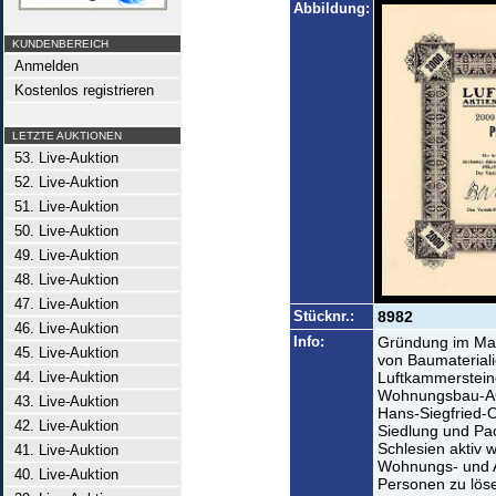
Abbildung:
KUNDENBEREICH
Anmelden
Kostenlos registrieren
LETZTE AUKTIONEN
53. Live-Auktion
52. Live-Auktion
51. Live-Auktion
50. Live-Auktion
49. Live-Auktion
48. Live-Auktion
47. Live-Auktion
Stücknr.:
8982
46. Live-Auktion
Info:
Gründung im Mai
45. Live-Auktion
von Baumateriali
44. Live-Auktion
Luftkammerstein
Wohnungsbau-AG 
43. Live-Auktion
Hans-Siegfried-O
42. Live-Auktion
Siedlung und Pac
Schlesien aktiv w
41. Live-Auktion
Wohnungs- und A
40. Live-Auktion
Personen zu lös