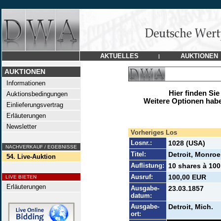
AKTUELLES
AUKTIONEN
|
AUKTIONEN
Informationen
Hier finden Sie
Auktionsbedingungen
Weitere Optionen habe
Einlieferungsvertrag
Erläuterungen
Newsletter
Vorheriges Los
Losnr.:
1028 (USA)
NACHVERKAUF / EGEBNISSE
Titel:
Detroit, Monroe
54. Live-Auktion
Auflistung:
10 shares à 100 
Ausruf:
100,00 EUR
LIVE BIETEN
Erläuterungen
Ausgabe-
23.03.1857
datum:
Ausgabe-
Detroit, Mich.
ort: