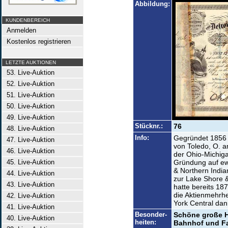
Abbildung:
KUNDENBEREICH
Anmelden
Kostenlos registrieren
LETZTE AUKTIONEN
53. Live-Auktion
52. Live-Auktion
51. Live-Auktion
50. Live-Auktion
49. Live-Auktion
Stücknr.:
76
48. Live-Auktion
Info:
Gegründet 1856 
47. Live-Auktion
von Toledo, O. 
46. Live-Auktion
der Ohio-Michi
45. Live-Auktion
Gründung auf ew
& Northern India
44. Live-Auktion
zur Lake Shore &
43. Live-Auktion
hatte bereits 18
die Aktienmehrhe
42. Live-Auktion
York Central dann
41. Live-Auktion
Besonder-
Schöne große H
40. Live-Auktion
heiten:
Bahnhof und Fa