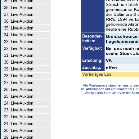
39. Live-Auktion
Streichholzfabrik
38. Live-Auktion
gemeinsamer Kon
der Baltimore & 
37. Live-Auktion
RR‘s. 1994 verka
36. Live-Auktion
gehörende Akron 
35. Live-Auktion
heute eine Rubb
34. Live-Auktion
Besonder-
Grün/schwarzer
heiten:
flügelspreizen
33. Live-Auktion
Verfügbar:
Bei uns noch ni
32. Live-Auktion
sechs Stück als
31. Live-Auktion
Erhaltung:
VF.
30. Live-Auktion
Zuschlag:
offen
29. Live-Auktion
Vorheriges Los
28. Live-Auktion
27. Live-Auktion
Alle Wertpapiere stammen aus unser
26. Live-Auktion
bei Abbildungen auf Archivmaterial zu
Wertpapiers kann also von der Num
25. Live-Auktion
24. Live-Auktion
23. Live-Auktion
22. Live-Auktion
21. Live-Auktion
20. Live-Auktion
19. Live-Auktion