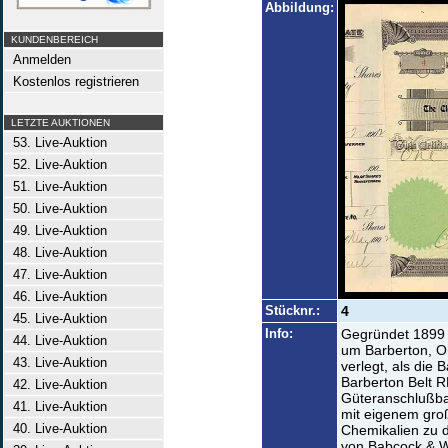
Abbildung:
KUNDENBEREICH
Anmelden
Kostenlos registrieren
LETZTE AUKTIONEN
53. Live-Auktion
52. Live-Auktion
51. Live-Auktion
50. Live-Auktion
49. Live-Auktion
48. Live-Auktion
47. Live-Auktion
46. Live-Auktion
Stücknr.:
4
45. Live-Auktion
Info:
Gegründet 1899 
44. Live-Auktion
um Barberton, O
43. Live-Auktion
verlegt, als die
Barberton Belt R
42. Live-Auktion
Güteranschlußba
41. Live-Auktion
mit eigenem gro
40. Live-Auktion
Chemikalien zu d
von Babcock & Wi