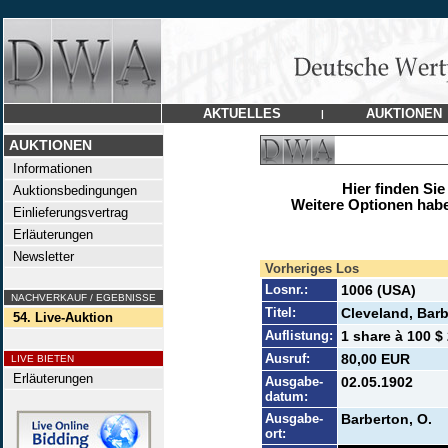
AKTUELLES
AUKTIONEN
|
AUKTIONEN
Informationen
Hier finden Sie
Auktionsbedingungen
Weitere Optionen habe
Einlieferungsvertrag
Erläuterungen
Newsletter
Vorheriges Los
Losnr.:
1006 (USA)
NACHVERKAUF / EGEBNISSE
Titel:
Cleveland, Barb
54. Live-Auktion
Auflistung:
1 share à 100 $ 
Ausruf:
80,00 EUR
LIVE BIETEN
Erläuterungen
Ausgabe-
02.05.1902
datum:
Ausgabe-
Barberton, O.
ort: