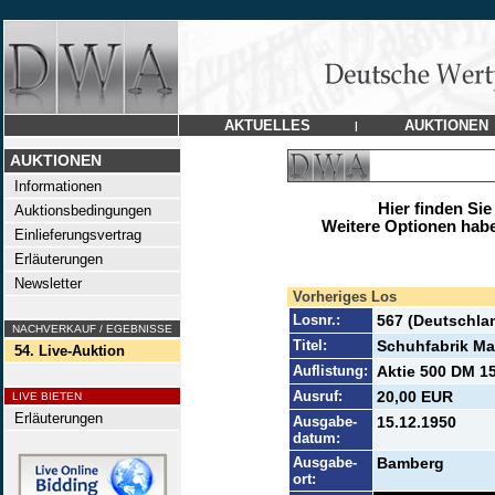
AKTUELLES
AUKTIONEN
|
AUKTIONEN
Informationen
Hier finden Sie
Auktionsbedingungen
Weitere Optionen habe
Einlieferungsvertrag
Erläuterungen
Newsletter
Vorheriges Los
Losnr.:
567 (Deutschla
NACHVERKAUF / EGEBNISSE
Titel:
Schuhfabrik M
54. Live-Auktion
Auflistung:
Aktie 500 DM 15
Ausruf:
20,00 EUR
LIVE BIETEN
Erläuterungen
Ausgabe-
15.12.1950
datum:
Ausgabe-
Bamberg
ort: