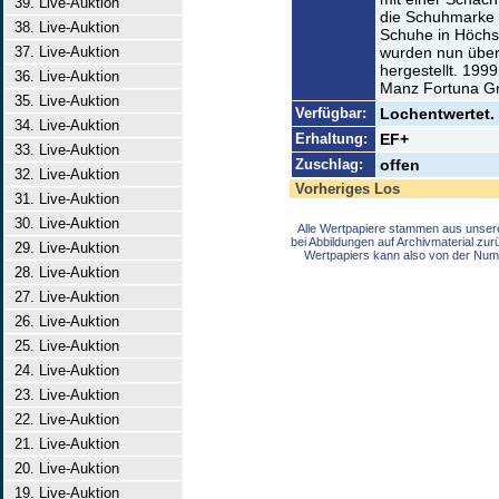
39. Live-Auktion
die Schuhmarke 
38. Live-Auktion
Schuhe in Höchst
37. Live-Auktion
wurden nun über
hergestellt. 199
36. Live-Auktion
Manz Fortuna Gm
35. Live-Auktion
Verfügbar:
Lochentwertet. 
34. Live-Auktion
Erhaltung:
EF+
33. Live-Auktion
Zuschlag:
offen
32. Live-Auktion
Vorheriges Los
31. Live-Auktion
30. Live-Auktion
Alle Wertpapiere stammen aus unser
bei Abbildungen auf Archivmaterial zu
29. Live-Auktion
Wertpapiers kann also von der Num
28. Live-Auktion
27. Live-Auktion
26. Live-Auktion
25. Live-Auktion
24. Live-Auktion
23. Live-Auktion
22. Live-Auktion
21. Live-Auktion
20. Live-Auktion
19. Live-Auktion