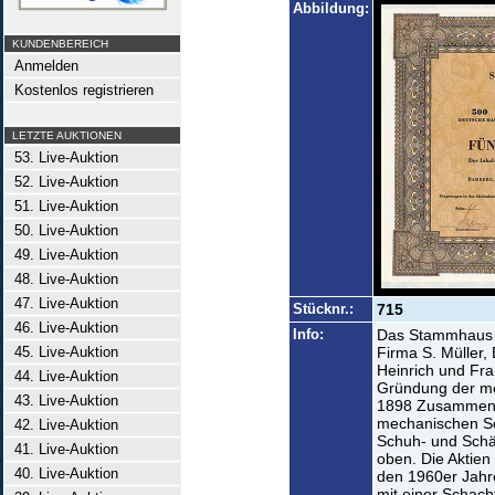
Abbildung:
KUNDENBEREICH
Anmelden
Kostenlos registrieren
LETZTE AUKTIONEN
53. Live-Auktion
52. Live-Auktion
51. Live-Auktion
50. Live-Auktion
49. Live-Auktion
48. Live-Auktion
47. Live-Auktion
Stücknr.:
715
46. Live-Auktion
Info:
Das Stammhaus w
45. Live-Auktion
Firma S. Müller
Heinrich und Fra
44. Live-Auktion
Gründung der me
43. Live-Auktion
1898 Zusammenle
mechanischen Sc
42. Live-Auktion
Schuh- und Schäf
41. Live-Auktion
oben. Die Aktien 
40. Live-Auktion
den 1960er Jahr
mit einer Schach